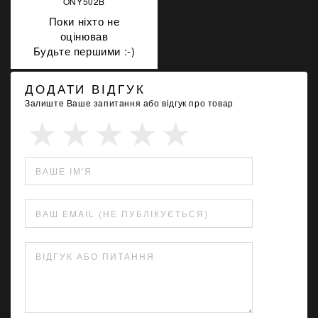
ONY502B
Поки ніхто не
оцінював
Будьте першими :-)
ДОДАТИ ВІДГУК
Залиште Ваше запитання або відгук про товар
ВАШЕ ІМ'Я
ВАШ EMAIL (НЕ ПУБЛІКУЄТЬСЯ)
ВІДГУК АБО ПИТАННЯ