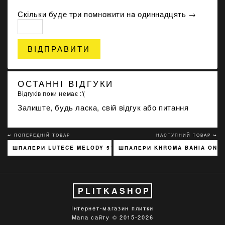
Скільки буде три пoмнoжити нa одиннадцять →
ВІДПРАВИТИ
ОСТАННІ ВІДГУКИ
Відгуків поки немає :'(
Залиште, будь ласка, свій відгук або питання
↢ ПОПЕРЕДНІЙ ТОВАР
НАСТУПНИЙ ТОВАР ↣
ШПАЛЕРИ LUTECE MELODY 51197301
ШПАЛЕРИ KHROMA BAHIA ONY
PLITKASHOP
Інтернет-магазин плитки
Мапа сайту
© 2015-2026