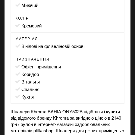
миючий
КОЛІР
кремовий
МАТЕРІАЛ
вінілові на флізеліновій основі
ПРИЗНАЧЕННЯ
офісні приміщення
коридор
вітальня
спальня
кухня
Шпалери Khroma BAHIA ONY502B підібрати і купити
від відомого бренду Khroma за вигідною ціною в 2140
грн / рулон в
інтернет-магазині
оздоблювальних
матеріалів plitkashop. Шпалери для різних приміщень з