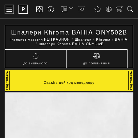
P
RU
Шпалери Khroma BAHIA ONY502B
Інтернет магазин PLITKASHOP
Шпалери
Khroma
BAHIA
Шпалери Khroma BAHIA ONY502B
ДО ВИБРАНОГО
ДО ПОРІВНЯННЯ
Скажіть цей код менеджеру