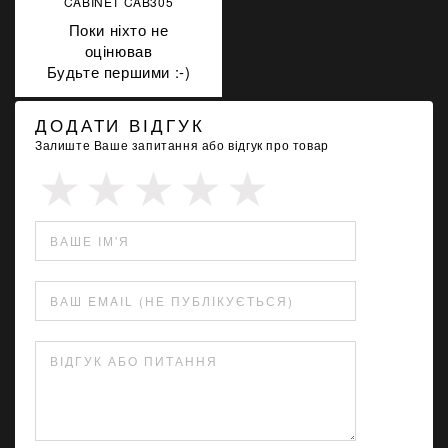
CABINET CAB305
Поки ніхто не
оцінював
Будьте першими :-)
ДОДАТИ ВІДГУК
Залиште Ваше запитання або відгук про товар
ВАШЕ ІМ'Я
ВАШ EMAIL (НЕ ПУБЛІКУЄТЬСЯ)
ВІДГУК АБО ПИТАННЯ