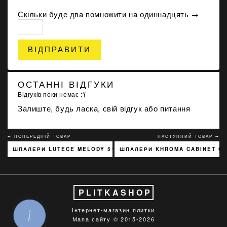
Скільки буде двa пoмнoжити нa одиннадцять →
ВІДПРАВИТИ
ОСТАННІ ВІДГУКИ
Відгуків поки немає :'(
Залиште, будь ласка, свій відгук або питання
↢ ПОПЕРЕДНІЙ ТОВАР
НАСТУПНИЙ ТОВАР ↣
ШПАЛЕРИ LUTECE MELODY 51197301
ШПАЛЕРИ KHROMA CABINET C
PLITKASHOP
Інтернет-магазин плитки
КНОПКА
Мапа сайту
© 2015-2026
ЗВ'ЯЗКУ