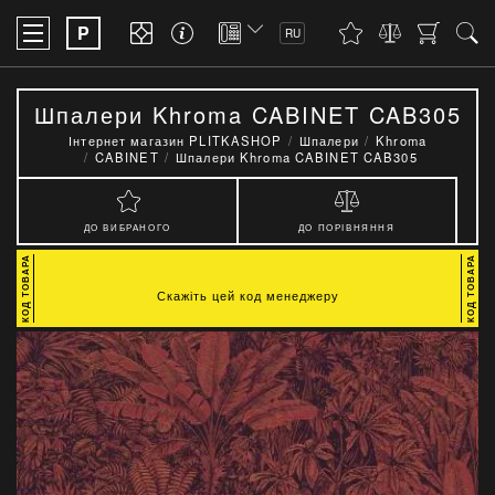
P
RU
Шпалери Khroma CABINET CAB305
Інтернет магазин PLITKASHOP
Шпалери
Khroma
CABINET
Шпалери Khroma CABINET CAB305
ДО ВИБРАНОГО
ДО ПОРІВНЯННЯ
Скажіть цей код менеджеру