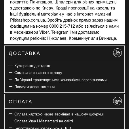
покриттів Плиткашоп. Шпалери для різних приміщень
з доставкою по Києву. Кращі пропозиції на
кахель
та
інші будівельні матеріали у нас в інтернет магазині
Plitkashop.com.ua. Зробіть дзвінок прямо зараз нашим
фахівцям на номер 0800 215-712 або зв'яжіться з нами
в месенджери Viber, Telegram і ми доставимо
покупцям регіонів: Николаев, Кременчуг или Винница.
ДОСТАВКА
Кур'єрська доставка
Самовивіз з нашого складу
По Україні транспортними компаніями перевізниками
Послуги довантаження
ОПЛАТА
Оплата карткою через термінал в нашому шоурумі
Оплата Visa і Mastercard на сайті
Безготівковий розрахунок з ПДВ