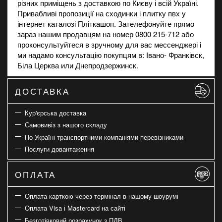
різних приміщень з доставкою по Києву і всій Україні.
Привабливі пропозиції на
сходинки
і
плитку пвх
у
інтернет каталозі Пліткашоп. Зателефонуйте прямо
зараз нашим продавцям на номер 0800 215-712 або
проконсультуйтеся в зручному для вас мессенджері і
ми надамо консультацію покупцям в: Івано- Франківск,
Біла Церква или Днепродзержинск.
ДОСТАВКА
Кур'єрська доставка
Самовивіз з нашого складу
По Україні транспортними компаніями перевізниками
Послуги довантаження
ОПЛАТА
Оплата карткою через термінал в нашому шоурумі
Оплата Visa і Mastercard на сайті
Безготівковий розрахунок з ПДВ