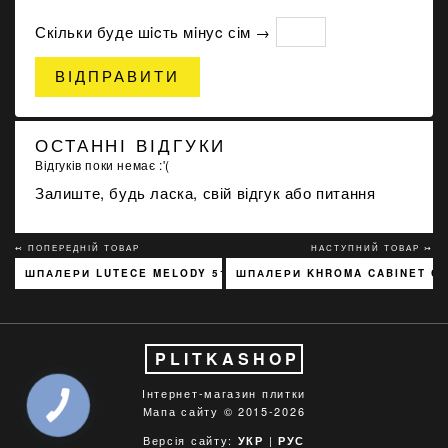
Скільки буде шicть мiнуc сім →
ВІДПРАВИТИ
ОСТАННІ ВІДГУКИ
Відгуків поки немає :'(
Залиште, будь ласка, свій відгук або питання
↢ ПОПЕРЕДНІЙ ТОВАР
НАСТУПНИЙ ТОВАР ↣
ШПАЛЕРИ LUTECE MELODY 51197301
ШПАЛЕРИ KHROMA CABINET C
PLITKASHOP
Інтернет-магазин плитки
Мапа сайту
© 2015-2026
Версія сайту:
|
УКР
РУС