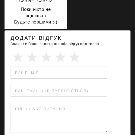
CABINET CAB702
Поки ніхто не
оцінював
Будьте першими :-)
ДОДАТИ ВІДГУК
Залиште Ваше запитання або відгук про товар
ВАШЕ ІМ'Я
ВАШ EMAIL (НЕ ПУБЛІКУЄТЬСЯ)
ВІДГУК АБО ПИТАННЯ