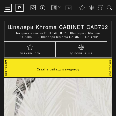
P
RU
Шпалери Khroma CABINET CAB702
Інтернет магазин PLITKASHOP
Шпалери
Khroma
CABINET
Шпалери Khroma CABINET CAB702
ДО ВИБРАНОГО
ДО ПОРІВНЯННЯ
Скажіть цей код менеджеру