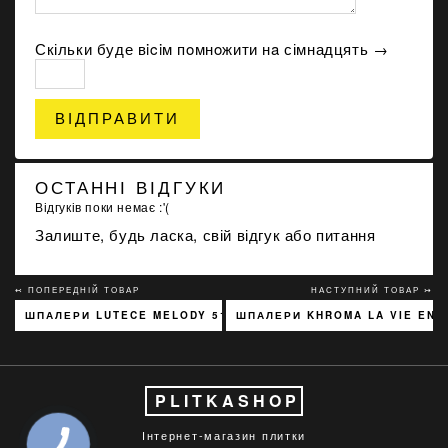
Скільки буде вiciм пoмнoжити нa сімнадцять →
ВІДПРАВИТИ
ОСТАННІ ВІДГУКИ
Відгуків поки немає :'(
Залиште, будь ласка, свій відгук або питання
↢ ПОПЕРЕДНІЙ ТОВАР
НАСТУПНИЙ ТОВАР ↣
ШПАЛЕРИ LUTECE MELODY 51197301
ШПАЛЕРИ KHROMA LA VIE EN 
PLITKASHOP
Інтернет-магазин плитки