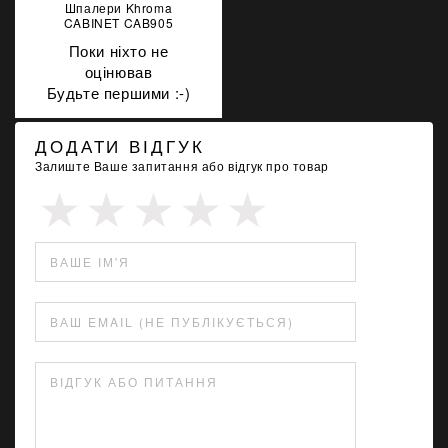
Шпалери Khroma
CABINET CAB905
Поки ніхто не
оцінював
Будьте першими :-)
ДОДАТИ ВІДГУК
Залиште Ваше запитання або відгук про товар
ВАШЕ ІМ'Я
ВАШ EMAIL (НЕ ПУБЛІКУЄТЬСЯ)
ВІДГУК АБО ПИТАННЯ