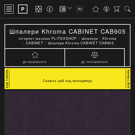
P
RU
Шпалери Khroma CABINET CAB905
Інтернет магазин PLITKASHOP
Шпалери
Khroma
CABINET
Шпалери Khroma CABINET CAB905
ДО ВИБРАНОГО
ДО ПОРІВНЯННЯ
Скажіть цей код менеджеру