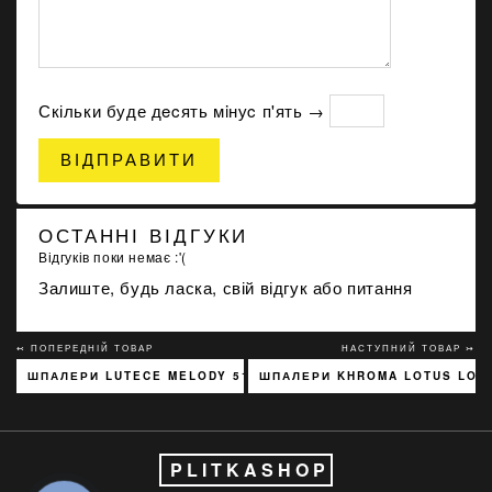
Скільки буде дecять мiнуc п'ять →
ВІДПРАВИТИ
ОСТАННІ ВІДГУКИ
Відгуків поки немає :'(
Залиште, будь ласка, свій відгук або питання
↢ ПОПЕРЕДНІЙ ТОВАР
НАСТУПНИЙ ТОВАР ↣
ШПАЛЕРИ LUTECE MELODY 51197301
ШПАЛЕРИ KHROMA LOTUS LOT
PLITKASHOP