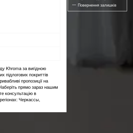
Повернення залишків
нду Khroma за вигідною
их підлогових покриттів
ривабливі пропозиції на
 Наберіть прямо зараз нашим
те консультацію в
регіонах: Черкассы,