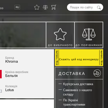
8
RU
00
ДО ВИБРАНОГО
ДО ПОРІВНЯННЯ
Бренд
Скажіть цей код менеджеру
Khroma
Країна-виробник
ДОСТАВКА
Бельгія
Кур'єрська доставка
Колекція
Lotus
Самовивіз з нашого
складу
По Україні
транспортними