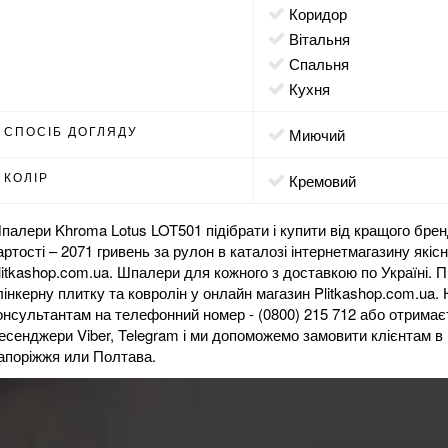
коридор
вітальня
спальня
кухня
СПОСІБ ДОГЛЯДУ
миючий
КОЛІР
кремовий
палери Khroma Lotus LOT501 підібрати і купити від кращого бре
артості – 2071 гривень за рулон в каталозі інтернет
магазину
якісн
litkashop.com.ua. Шпалери для кожного з доставкою по Україні. П
лінкерну плитку
та
ковролін
у онлайн магазин Plitkashop.com.ua.
онсультантам на телефонний номер - (0800) 215 712 або отримає
есенджери Viber, Telegram і ми допоможемо замовити клієнтам в 
апоріжжя или Полтава.