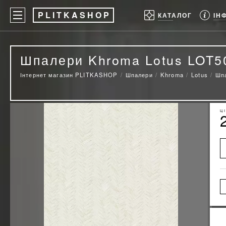
P
LITKASHOP
ІН
КАТАЛОГ
Шпалери Khroma Lotus LOT5
Інтернет магазин PLITKASHOP
Шпалери
Khroma
Lotus
Шп
Ц