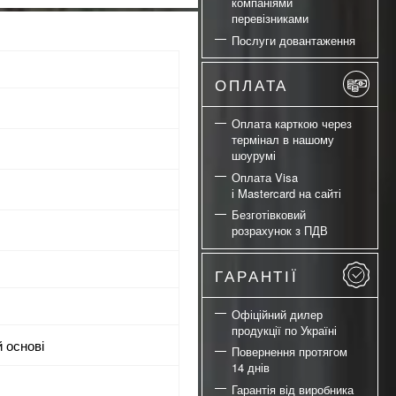
компаніями
перевізниками
Послуги довантаження
ОПЛАТА
Оплата карткою через
термінал в нашому
шоурумі
Оплата Visa
і Mastercard на сайті
Безготівковий
розрахунок з ПДВ
ГАРАНТІЇ
Офіційний дилер
продукції по Україні
й основі
Повернення протягом
14 днів
Гарантія від виробника