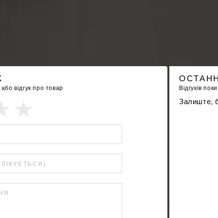
К
ОСТАНН
бо відгук про товар
Відгуків поки
Залиште, б
БЛІКУЄТЬСЯ)
ННЯ