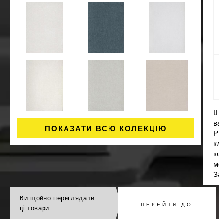
Ш
в
ПОКАЗАТИ ВСЮ КОЛЕКЦІЮ
P
к
к
м
З
Ви щойно переглядали
ПЕРЕЙТИ ДО
ці товари