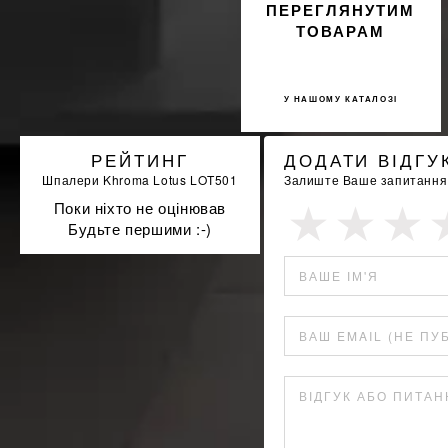
ПЕРЕГЛЯНУТИМ
ТОВАРАМ
У НАШОМУ КАТАЛОЗІ
РЕЙТИНГ
ДОДАТИ ВІДГУ
Шпалери Khroma Lotus LOT501
Залиште Ваше запитання а
Поки ніхто не оцінював
Будьте першими :-)
ВАШЕ ІМ'Я
ВАШ EMAIL (НЕ ПУ
ВІДГУК АБО ПИТА