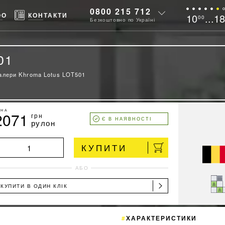
0800 215 712
ФО
КОНТАКТИ
10
...1
00
Безкоштовно по Україні
01
алери Khroma Lotus LOT501
ІНА
2071
грн
Є В НАЯВНОСТІ
рулон
КУПИТИ
АБО
КУПИТИ В ОДИН КЛІК
ХАРАКТЕРИСТИКИ