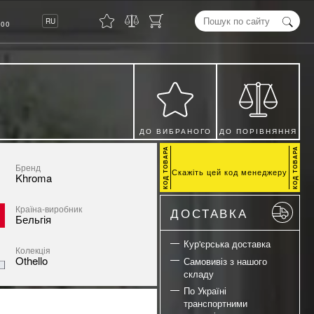
8
RU
00
ДО ВИБРАНОГО
ДО ПОРІВНЯННЯ
Бренд
Скажіть цей код менеджеру
Khroma
Країна-виробник
ДОСТАВКА
Бельгія
Кур'єрська доставка
Колекція
Othello
Самовивіз з нашого
складу
По Україні
транспортними