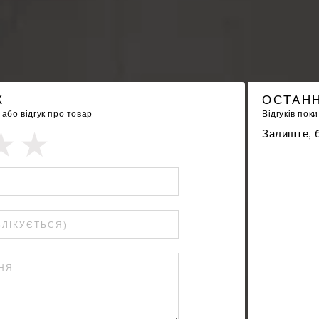
К
ОСТАНН
бо відгук про товар
Відгуків поки
Залиште, б
БЛІКУЄТЬСЯ)
ННЯ