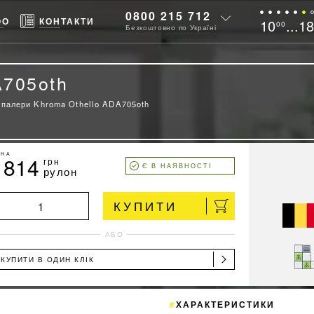
0800 215 712
ФО
КОНТАКТИ
10
...1
00
Безкоштовно по Україні
A705oth
палери Khroma Othello ADA705oth
ІНА
1814
грн
Є В НАЯВНОСТІ
рулон
КУПИТИ
АБО
КУПИТИ В ОДИН КЛІК
ХАРАКТЕРИСТИКИ