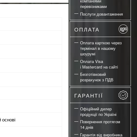
компаніями
перевізниками
Послуги довантаження
ОПЛАТА
Оплата карткою через
термінал в нашому
шоурумі
Оплата Visa
і Mastercard на сайті
Безготівковий
розрахунок з ПДВ
ГАРАНТІЇ
Офіційний дилер
продукції по Україні
й основі
Повернення протягом
14 днів
Гарантія від виробника