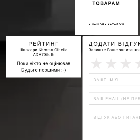
ТОВАРАМ
У НАШОМУ КАТАЛОЗІ
РЕЙТИНГ
ДОДАТИ ВІДГУ
Шпалери Khroma Othello
Залиште Ваше запитання а
ADA705oth
Поки ніхто не оцінював
Будьте першими :-)
ВАШЕ ІМ'Я
ВАШ EMAIL (НЕ ПУ
ВІДГУК АБО ПИТА