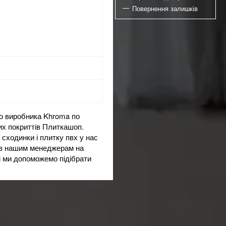
Повернення залишків
го виробника Khroma по
их покриттів Плиткашоп.
а
сходинки
і
плитку пвх
у нас
араз нашим менеджерам на
 і ми допоможемо підібрати