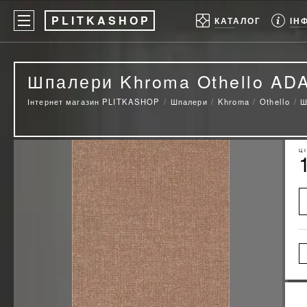
P
LITKASHOP
ІН
КАТАЛОГ
Шпалери Khroma Othello AD
Інтернет магазин PLITKASHOP
Шпалери
Khroma
Othello
Ш
Ц