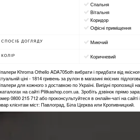
спальня
вітальня
коридор
офісні приміщення
СПОСІБ ДОГЛЯДУ
миючий
КОЛІР
коричневий
палери Khroma Othello ADA705oth вибрати і придбати від якісно
ктуальній ціні - 1814 гривень за рулон в
магазині
якісних підлогов
палери для кожного з доставкою по Україні. Вигідні пропозиції н
 каталогах на сайті Plitkashop.com.ua. Зробіть дзвінок прямо з
омер 0800 215 712 або проконсультуйтеся в онлайн-чаті на сайті
овар клієнтам міст: Павлоград, Біла Церква или Кропивницкий.