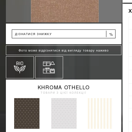
%
ДІЗНАТИСЯ ЗНИЖКУ
Фото може відрізнятися від вигляду товару наживо
KHROMA OTHELLO
ТОВАРИ З ЦІЄЇ КОЛЕКЦІЇ