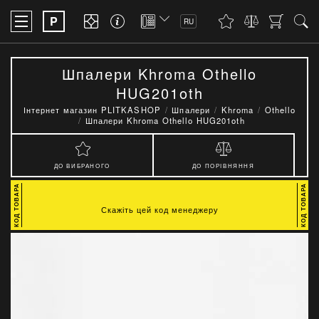
P
RU
Шпалери Khroma Othello
HUG201oth
Інтернет магазин PLITKASHOP
Шпалери
Khroma
Othello
Шпалери Khroma Othello HUG201oth
ДО ВИБРАНОГО
ДО ПОРІВНЯННЯ
Скажіть цей код менеджеру