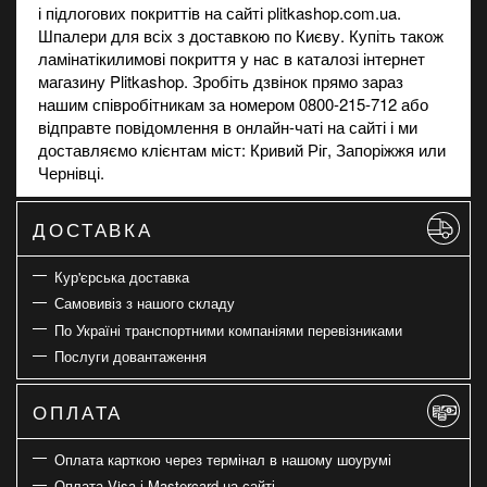
і підлогових покриттів на сайті plitkashop.com.ua.
Шпалери для всіх з доставкою по Києву. Купіть також
ламінат
і
килимові покриття
у нас в каталозі інтернет
магазину Plitkashop. Зробіть дзвінок прямо зараз
нашим співробітникам за номером 0800-215-712 або
відправте повідомлення в онлайн-чаті на сайті і ми
доставляємо клієнтам міст: Кривий Ріг, Запоріжжя или
Чернівці.
ДОСТАВКА
Кур'єрська доставка
Самовивіз з нашого складу
По Україні транспортними компаніями перевізниками
Послуги довантаження
ОПЛАТА
Оплата карткою через термінал в нашому шоурумі
Оплата Visa і Mastercard на сайті