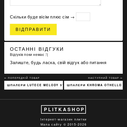
Скільки буде вiciм плюc сім →
ВІДПРАВИТИ
ОСТАННІ ВІДГУКИ
Відгуків поки немає :'(
Залиште, будь ласка, свій відгук або питання
↢ ПОПЕРЕДНІЙ ТОВАР
НАСТУПНИЙ ТОВАР ↣
ШПАЛЕРИ LUTECE MELODY 51197301
ШПАЛЕРИ KHROMA OTHELLO K
PLITKASHOP
Інтернет-магазин плитки
Мапа сайту
© 2015-2026