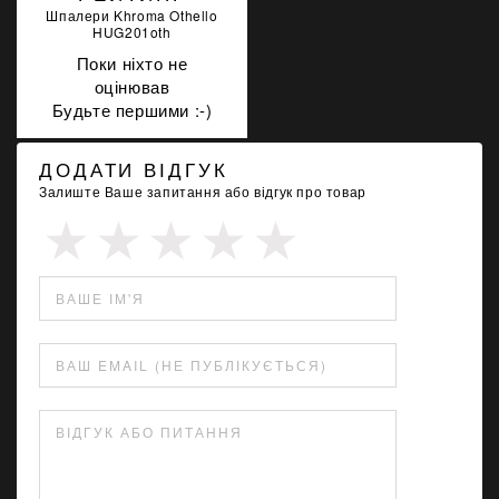
Шпалери Khroma Othello
HUG201oth
Поки ніхто не
оцінював
Будьте першими :-)
ДОДАТИ ВІДГУК
Залиште Ваше запитання або відгук про товар
ВАШЕ ІМ'Я
ВАШ EMAIL (НЕ ПУБЛІКУЄТЬСЯ)
ВІДГУК АБО ПИТАННЯ