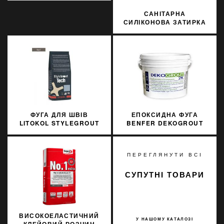
САНІТАРНА
СИЛІКОНОВА ЗАТИРКА
SOPRO SILICON 038
310МЛ
ФУГА ДЛЯ ШВІВ
ЕПОКСИДНА ФУГА
LITOKOL STYLEGROUT
BENFER DEKOGROUT
TECH SGTCHGRY10063
EPOXY 00
3 КГ GREY 1 СІРИЙ
TRANSLUCENT 3 КГ
ПЕРЕГЛЯНУТИ ВСІ
СУПУТНІ ТОВАРИ
ВИСОКОЕЛАСТИЧНИЙ
У НАШОМУ КАТАЛОЗІ