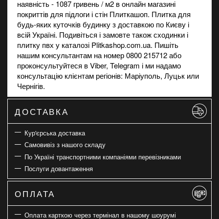
наявність - 1087 гривень / м2 в
онлайн магазині
покриттів для підлоги і стін Плиткашоп. Плитка для
будь-яких куточків будинку з доставкою по Києву і
всій Україні. Подивіться і замовте також
сходинки
і
плитку пвх
у каталозі Plitkashop.com.ua. Пишіть
нашим консультантам на номер 0800 215712 або
проконсультуйтеся в Viber, Telegram і ми надамо
консультацію клієнтам регіонів: Маріуполь, Луцьк или
Чернігів.
ДОСТАВКА
Кур'єрська доставка
Самовивіз з нашого складу
По Україні транспортними компаніями перевізниками
Послуги довантаження
ОПЛАТА
Оплата карткою через термінал в нашому шоурумі