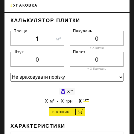
УПАКОВКА
КАЛЬКУЛЯТОР ПЛИТКИ
Площа
Пакувань
м²
+ X штуки
Штук
Палет
+ X
Пакувань
X
кг
грн
X
м² ×
X
грн =
X
В КОШИК
ХАРАКТЕРИСТИКИ