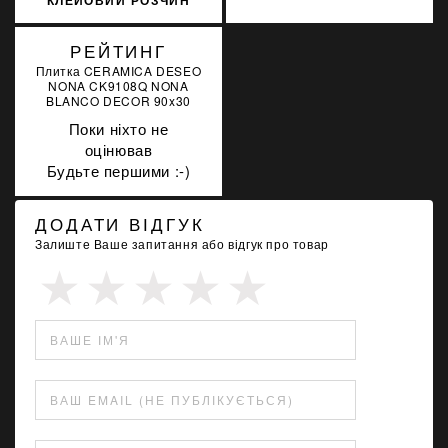
КЛЕЙОВИЙ РОЗЧИН
ДЛЯ ОБЛИЦЮВАННЯ
SOPRO №1/400 22.5 КГ
РЕЙТИНГ
Плитка CERAMICA DESEO
NONA CK9108Q NONA
BLANCO DECOR 90x30
Поки ніхто не
оцінював
Будьте першими :-)
ДОДАТИ ВІДГУК
Залиште Ваше запитання або відгук про товар
ВАШЕ ІМ'Я
ВАШ EMAIL (НЕ ПУБЛІКУЄТЬСЯ)