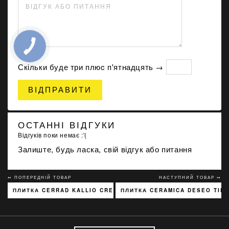
ВІДГУК АБО ПИТАННЯ
Скільки буде три плюc п'ятнадцять →
ВІДПРАВИТИ
ОСТАННІ ВІДГУКИ
Відгуків поки немає :'(
Залиште, будь ласка, свій відгук або питання
↢ ПОПЕРЕДНІЙ ТОВАР
НАСТУПНИЙ ТОВАР ↣
ПЛИТКА CERRAD KALLIO CREAM 3768 15X45
ПЛИТКА CERAMICA DESEO TIK 