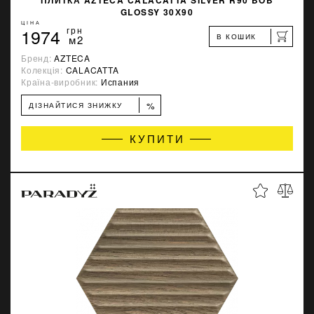
ПЛИТКА AZTECA CALACATTA SILVER R90 BOB
GLOSSY 30Х90
ЦІНА
1974
грн
В КОШИК
м2
Бренд:
AZTECA
Колекція:
CALACATTA
Країна-виробник:
Испания
%
ДІЗНАЙТИСЯ ЗНИЖКУ
КУПИТИ