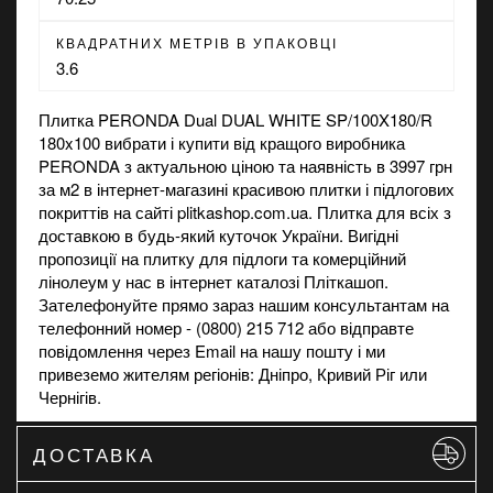
КВАДРАТНИХ МЕТРІВ В УПАКОВЦІ
3.6
Плитка PERONDA Dual DUAL WHITE SP/100X180/R
180x100 вибрати і купити від кращого виробника
PERONDA з актуальною ціною та наявність в 3997 грн
за м2 в
інтернет-магазині
красивою плитки і підлогових
покриттів на сайті plitkashop.com.ua. Плитка для всіх з
доставкою в будь-який куточок України. Вигідні
пропозиції на
плитку для підлоги
та
комерційний
лінолеум
у нас в інтернет каталозі Пліткашоп.
Зателефонуйте прямо зараз нашим консультантам на
телефонний номер - (0800) 215 712 або відправте
повідомлення через Email на нашу пошту і ми
привеземо жителям регіонів: Дніпро, Кривий Ріг или
Чернігів.
ДОСТАВКА