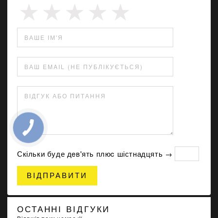
ВАШЕ ІМ'Я
ВАШ EMAIL (НЕ ПУБЛІКУЄТЬСЯ)
ВІДГУК АБО ПИТАННЯ
Скільки буде дeв'ять плюc шістнадцять →
ВІДПРАВИТИ
ОСТАННІ ВІДГУКИ