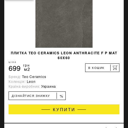
ПЛИТКА TEO CERAMICS LEON ANTHRACITE F P MAT
60X60
ЦІНА
699
грн
В КОШИК
м2
Бренд:
Teo Ceramics
Колекція:
Leon
Країна-виробник:
Украина
%
ДІЗНАЙТИСЯ ЗНИЖКУ
КУПИТИ