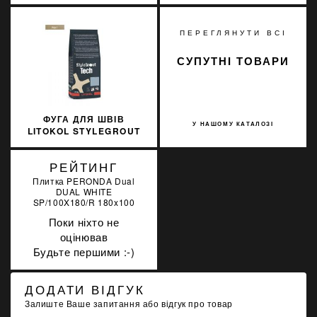
КАМЕНЮ SOPRO
3 КГ
MARMOR SILICON 793
310МЛ
ПЕРЕГЛЯНУТИ ВСІ
СУПУТНІ ТОВАРИ
ФУГА ДЛЯ ШВІВ
У НАШОМУ КАТАЛОЗІ
LITOKOL STYLEGROUT
TECH SGTCHBGE20063
3 КГ BEIGE 2 БЕЖЕВИЙ
РЕЙТИНГ
Плитка PERONDA Dual
DUAL WHITE
SP/100X180/R 180x100
Поки ніхто не
оцінював
Будьте першими :-)
ДОДАТИ ВІДГУК
Залиште Ваше запитання або відгук про товар