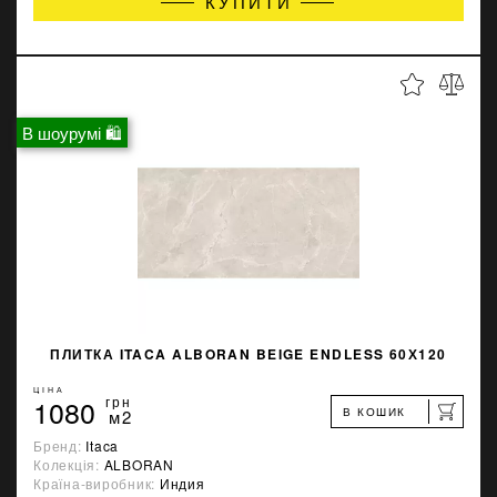
КУПИТИ
В шоурумі 🛍
ПЛИТКА ITACA ALBORAN BEIGE ENDLESS 60Х120
ЦІНА
1080
грн
В КОШИК
м2
Бренд:
Itaca
Колекція:
ALBORAN
Країна-виробник:
Индия