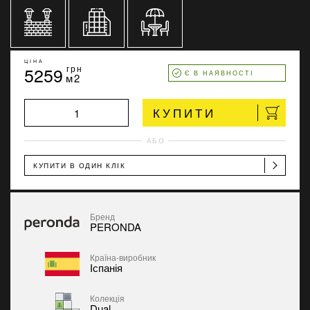
ЦІНА
5259
грн
Є В НАЯВНОСТІ
м2
КУПИТИ
АБО
КУПИТИ В ОДИН КЛІК
Бренд
PERONDA
Країна-виробник
Іспанія
Колекція
Dual