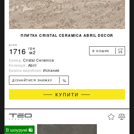
ПЛИТКА CRISTAL CERAMICA ABRIL DECOR
ЦІНА
1716
грн
В КОШИК
м2
Бренд:
Cristal Ceramica
Колекція:
Abril
Країна-виробник:
Испания
%
ДІЗНАЙТИСЯ ЗНИЖКУ
КУПИТИ
В шоурумі 🛍