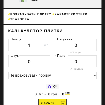
РОЗРАХУВАТИ ПЛИТКУ
ХАРАКТЕРИСТИКИ
УПАКОВКА
КАЛЬКУЛЯТОР ПЛИТКИ
Площа
Пакувань
м²
+ X штуки
Штук
Палет
+ X
Пакувань
X
кг
грн
X
м² ×
X
грн =
X
В КОШИК