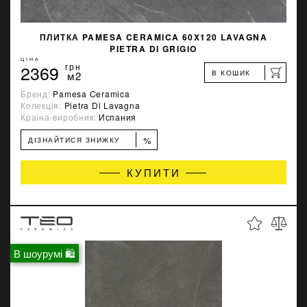
ПЛИТКА PAMESA CERAMICA 60X120 LAVAGNA
PIETRA DI GRIGIO
ЦІНА
2369
грн
В КОШИК
м2
Бренд:
Pamesa Ceramica
Колекція:
Pietra Di Lavagna
Країна-виробник:
Испания
%
ДІЗНАЙТИСЯ ЗНИЖКУ
КУПИТИ
В шоурумі 🛍