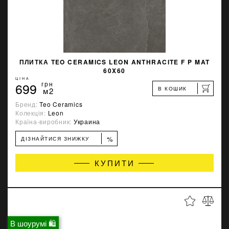
ПЛИТКА TEO CERAMICS LEON ANTHRACITE F P MAT
60X60
ЦІНА
699
грн
В КОШИК
м2
Бренд:
Teo Ceramics
Колекція:
Leon
Країна-виробник:
Украина
%
ДІЗНАЙТИСЯ ЗНИЖКУ
КУПИТИ
В шоурумі 🛍