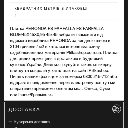
КВАДРАТНИХ МЕТРІВ В УПАКОВЦІ
1
Плитка PERONDA FS FARFALLA FS FARFALLA
BLUE/45X45X0,95 45x45 вибрати і замовити від
відомого виробника PERONDA за вигідною ціною в
2104 гривень / м2 в каталозі інтернет
магазину
оздоблювальних матеріалів Plitkashop.com.ua. Плитка
для різних приміщень з доставкою в будь-який
куточок України. Дивіться і купуйте також
клінкерну
плитку
та
ковролін
у каталогах на сайті Plitkashop.
Пишіть нашим фахівцям за номером 0800 215-712 або
відправте повідомлення через електронну пошту і ми
оперативно привеземо клієнтам міст: Одеса, Суми
или Івано-Франківськ.
ДОСТАВКА
Кур'єрська доставка