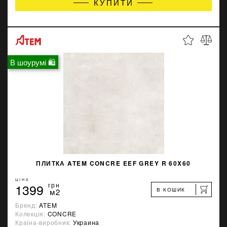
КУПИТИ
В шоурумі 🛍
ПЛИТКА ATEM CONCRE EEF GREY R 60X60
ЦІНА
1399
грн
В КОШИК
м2
Бренд:
ATEM
Колекція:
CONCRE
Країна-виробник:
Украина