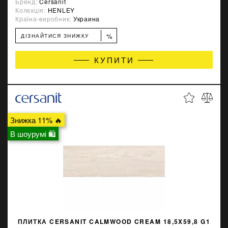
Бренд:
Cersanit
Колекція:
HENLEY
Країна-виробник:
Украина
%
ДІЗНАЙТИСЯ ЗНИЖКУ
КУПИТИ
Знижка 11% 🔥
В шоурумі 🛍
ПЛИТКА CERSANIT CALMWOOD CREAM 18,5X59,8 G1