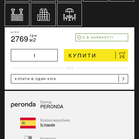
ЦІНА
2769
грн
Є В НАЯВНОСТІ
м2
КУПИТИ
АБО
КУПИТИ В ОДИН КЛІК
Бренд
PERONDA
Країна-виробник
Іспанія
Колекція