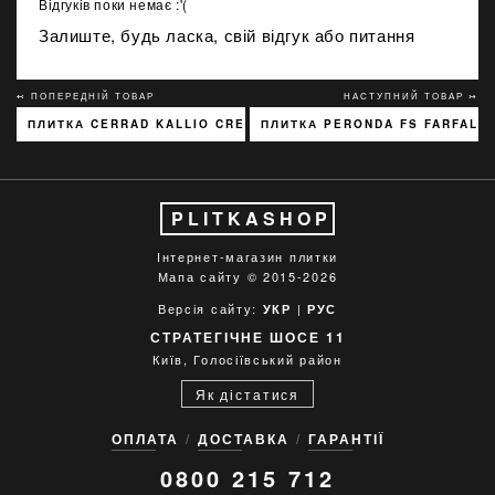
Відгуків поки немає :'(
Залиште, будь ласка, свій відгук або питання
↢ ПОПЕРЕДНІЙ ТОВАР
НАСТУПНИЙ ТОВАР ↣
ПЛИТКА CERRAD KALLIO CREAM 3768 15X45
ПЛИТКА PERONDA FS FARFALLA
PLITKASHOP
Інтернет-магазин плитки
Мапа сайту
© 2015-2026
Версія сайту:
|
УКР
РУС
СТРАТЕГІЧНЕ ШОСЕ 11
Київ, Голосіївський район
Як дістатися
ОПЛАТА
ДОСТАВКА
ГАРАНТІЇ
0800 215 712