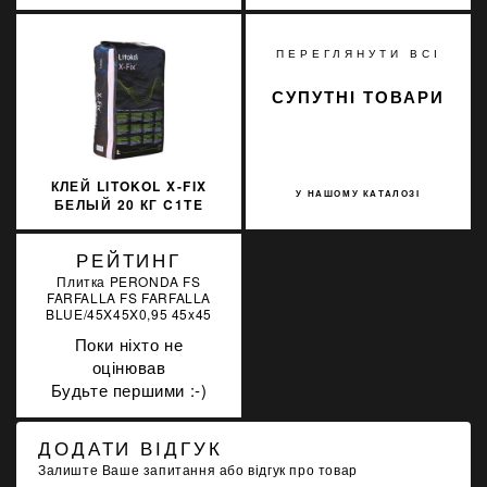
КАМЕНЮ SOPRO
SOPRO FL529/25 25КГ
MARMOR SILICON 791
310МЛ
ПЕРЕГЛЯНУТИ ВСІ
СУПУТНІ ТОВАРИ
КЛЕЙ LITOKOL X-FIX
У НАШОМУ КАТАЛОЗІ
БЕЛЫЙ 20 КГ C1TE
XFXB0020
РЕЙТИНГ
Плитка PERONDA FS
FARFALLA FS FARFALLA
BLUE/45X45X0,95 45x45
Поки ніхто не
оцінював
Будьте першими :-)
ДОДАТИ ВІДГУК
Залиште Ваше запитання або відгук про товар