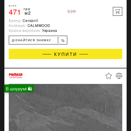
ЦІНА
471
грн
529
м2
Бренд:
Cersanit
Колекція:
CALMWOOD
Країна-виробник:
Украина
%
ДІЗНАЙТИСЯ ЗНИЖКУ
КУПИТИ
В шоурумі 🛍