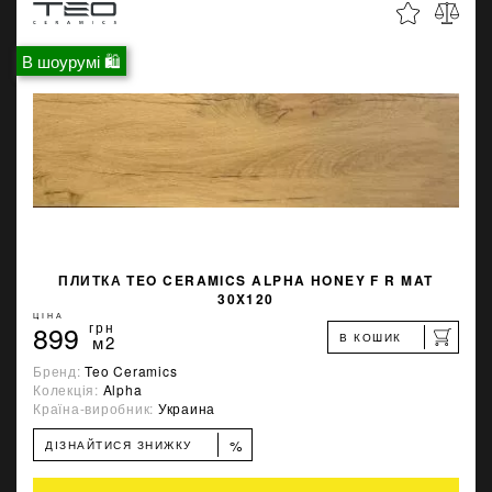
В шоурумі 🛍
ПЛИТКА TEO CERAMICS ALPHA HONEY F R MAT
30X120
ЦІНА
899
грн
В КОШИК
м2
Бренд:
Teo Ceramics
Колекція:
Alpha
Країна-виробник:
Украина
%
ДІЗНАЙТИСЯ ЗНИЖКУ