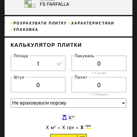
FS FARFALLA
РОЗРАХУВАТИ ПЛИТКУ
ХАРАКТЕРИСТИКИ
УПАКОВКА
КАЛЬКУЛЯТОР ПЛИТКИ
Площа
Пакувань
м²
+ X штуки
Штук
Палет
+ X
Пакувань
X
кг
грн
X
м² ×
X
грн =
X