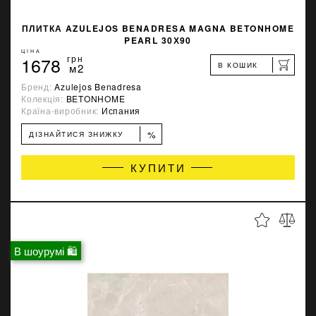
ПЛИТКА AZULEJOS BENADRESA MAGNA BETONHOME
PEARL 30Х90
ЦІНА
1678
грн
В КОШИК
м2
Бренд:
Azulejos Benadresa
Колекція:
BETONHOME
Країна-виробник:
Испания
%
ДІЗНАЙТИСЯ ЗНИЖКУ
КУПИТИ
В шоурумі 🛍