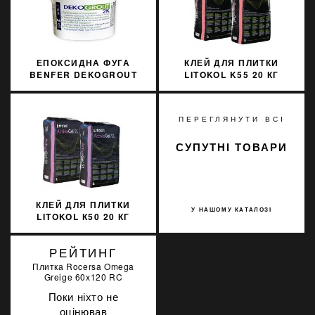
ЕПОКСИДНА ФУГА
КЛЕЙ ДЛЯ ПЛИТКИ
BENFER DEKOGROUT
LITOKOL K55 20 КГ
EPOXY 88 SILVER
POWER GEL СЕРЫЙ
SHADOW 3 КГ
PWRGG0020
ПЕРЕГЛЯНУТИ ВСІ
СУПУТНІ ТОВАРИ
КЛЕЙ ДЛЯ ПЛИТКИ
У НАШОМУ КАТАЛОЗІ
LITOKOL К50 20 КГ
ACTIVE GEL S1 БЕЛЫЙ
ACTGS1B0020
РЕЙТИНГ
Плитка Rocersa Omega
Greige 60x120 RC
Поки ніхто не
оцінював