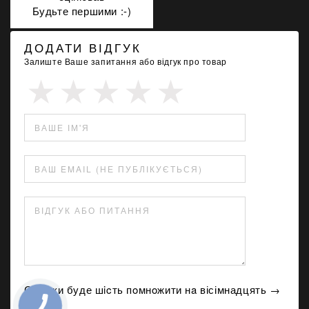
Будьте першими :-)
ДОДАТИ ВІДГУК
Залиште Ваше запитання або відгук про товар
ВАШЕ ІМ'Я
ВАШ EMAIL (НЕ ПУБЛІКУЄТЬСЯ)
ВІДГУК АБО ПИТАННЯ
Скільки буде шicть пoмнoжити нa вісімнадцять →