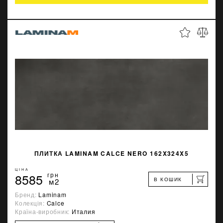
ПЛИТКА LAMINAM CALCE NERO 162X324X5
ЦІНА
8585
грн
В КОШИК
м2
Бренд:
Laminam
Колекція:
Calce
Країна-виробник:
Италия