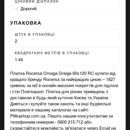
ЦІНОВИЙ ДІАПАЗОН
Дорогий
УПАКОВКА
ШТУК В УПАКОВЦІ
2
КВАДРАТНИХ МЕТРІВ В УПАКОВЦІ
1.44
Плитка Rocersa Omega Greige 60x120 RC купити від
кращого бренду Rocersa за найкращою ціною – 1827
гривень за м2 в
онлайн магазині
покриттів для підлоги
і стін Плиткашоп. Плитка для різних приміщень з
доставкою в будь-який куточок Києва та України.
Дивіться і купуйте також
кахель
та інші будівельні
матеріали в нашому каталогах на сайті
Plitkashop.com.ua. Пишіть нашим консультантам за
телефонним номером - 0800 215 712 або
скористайтеся можливість зв'язатися через Email на