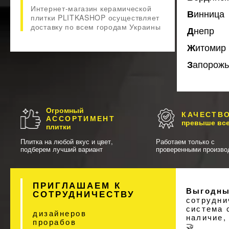
Интернет-магазин керамической
Винница
плитки PLITKASHOP осуществляет
доставку по всем городам Украины
Днепр
Житомир
Запорож
Огромный
КАЧЕСТВ
АССОРТИМЕНТ
превыше вс
плитки
Плитка на любой вкус и цвет,
Работаем только с
подберем лучший вариант
проверенными произво
ПРИГЛАШАЕМ К
Выгодны
СОТРУДНИЧЕСТВУ
сотрудни
система 
дизайнеров
наличие,
прорабов
🤝