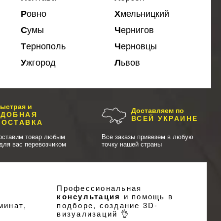
Ровно
Хмельницкий
Сумы
Чернигов
Тернополь
Черновцы
Ужгород
Львов
ыстрая и
Доставляем по
УДОБНАЯ
ВСЕЙ УКРАИНЕ
ДОСТАВКА
оставим товар любым
Все заказы привезем в любую
для вас перевозчиком
точку нашей страны
Профессиональная
консультация
и помощь в
минат,
подборе, создание
3D-
визуализаций
👌