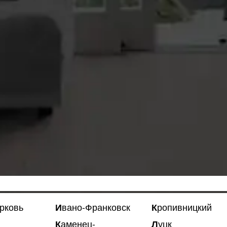
ерковь
Ивано-Франковск
Кропивницкий
Луцк
Каменец-