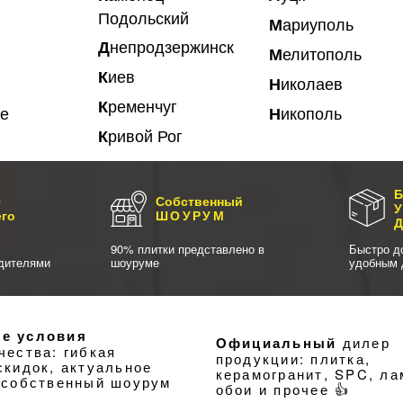
Подольский
Мариуполь
Днепродзержинск
Мелитополь
Киев
Николаев
Кременчуг
ье
Никополь
Кривой Рог
Б
О
Собственный
его
ШОУРУМ
90% плитки представлено в
Быстро д
дителями
шоуруме
удобным 
е условия
Официальный
дилер
чества: гибкая
продукции: плитка,
скидок, актуальное
керамогранит, SPC, ла
 собственный шоурум
обои и прочее 👍