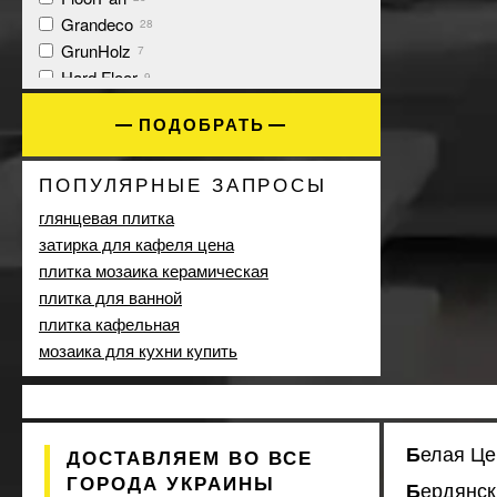
Grandeco
28
GrunHolz
7
Hard Floor
9
Kaindl
74
ПОДОБРАТЬ
KASTAMONU
27
Krono Original
79
ПОПУЛЯРНЫЕ ЗАПРОСЫ
Kronopol
162
Kronotex
15
глянцевая плитка
UrbanFloor
10
затирка для кафеля цена
Verband
10
плитка мозаика керамическая
Vitality
45
плитка для ванной
плитка кафельная
мозаика для кухни купить
Белая Ц
ДОСТАВЛЯЕМ ВО ВСЕ
ГОРОДА УКРАИНЫ
Бердянск