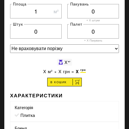
Площа
Пакувань
м²
+ X штуки
Штук
Палет
+ X
Пакувань
X
кг
грн
X
м² ×
X
грн =
X
В КОШИК
ХАРАКТЕРИСТИКИ
Категорія
Плитка
Бренд