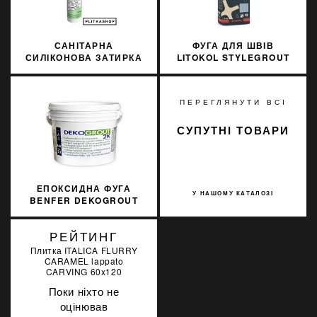
САНІТАРНА
ФУГА ДЛЯ ШВІВ
СИЛІКОНОВА ЗАТИРКА
LITOKOL STYLEGROUT
SOPRO SILICON 061
TECH SGTCHIVR10063 3
310МЛ
КГ IVORY 1 АЙВОРІ
ПЕРЕГЛЯНУТИ ВСІ
СУПУТНІ ТОВАРИ
ЕПОКСИДНА ФУГА
У НАШОМУ КАТАЛОЗІ
BENFER DEKOGROUT
EPOXY 88 SILVER
SHADOW 3 КГ
РЕЙТИНГ
Плитка ITALICA FLURRY
CARAMEL lappato
CARVING 60x120
Поки ніхто не
оцінював