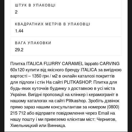
ШТУК В УПАКОВЦІ
2
КВАДРАТНИХ МЕТРІВ В УПАКОВЦІ
1.44
ВАГА УПАКОВКИ
29.2
Плитка ITALICA FLURRY CARAMEL lappato CARVING
60x120 купити від якісного бренду ITALICA за вигідною
вартості – 1350 грн / м2 в онлайн каталозі покриттів
для підлоги і стін На сайті PLITKASHOP. Плитка для
будь-яких куточків будинку з доставкою в усі міста
України. Вигідні пропозиції на
клінкер
і
керамограніт
в
нашому каталогах на сайті Plitkashop. Зробіть дзвінок
прямо зараз нашим консультантам за номером (0800)
215 712 або відправте повідомлення через Email на
нашу пошту і ми привеземо клієнтам міст: Чернигов,
Хмельницкий или Винница.