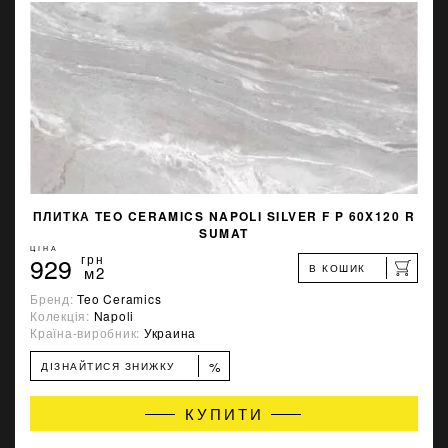
ПЛИТКА TEO CERAMICS NAPOLI SILVER F P 60X120 R
SUMAT
ЦІНА
929
грн
В КОШИК
м2
Бренд:
Teo Ceramics
Колекція:
Napoli
Країна-виробник:
Украина
%
ДІЗНАЙТИСЯ ЗНИЖКУ
КУПИТИ