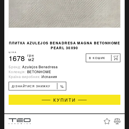
ПЛИТКА AZULEJOS BENADRESA MAGNA BETONHOME
PEARL 30Х90
ЦІНА
1678
грн
В КОШИК
м2
Бренд:
Azulejos Benadresa
Колекція:
BETONHOME
Країна-виробник:
Испания
%
ДІЗНАЙТИСЯ ЗНИЖКУ
КУПИТИ