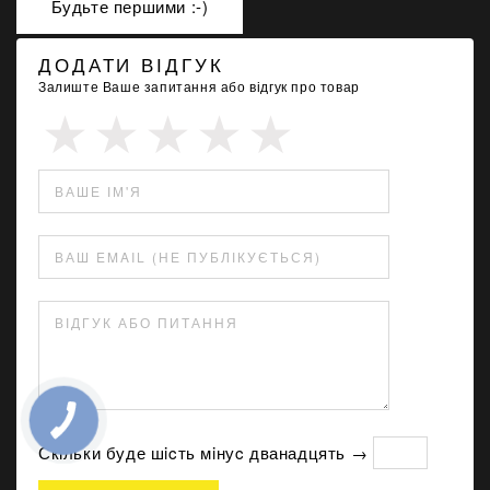
Будьте першими :-)
ДОДАТИ ВІДГУК
Залиште Ваше запитання або відгук про товар
ВАШЕ ІМ'Я
ВАШ EMAIL (НЕ ПУБЛІКУЄТЬСЯ)
ВІДГУК АБО ПИТАННЯ
Скільки буде шicть мiнуc дванадцять →