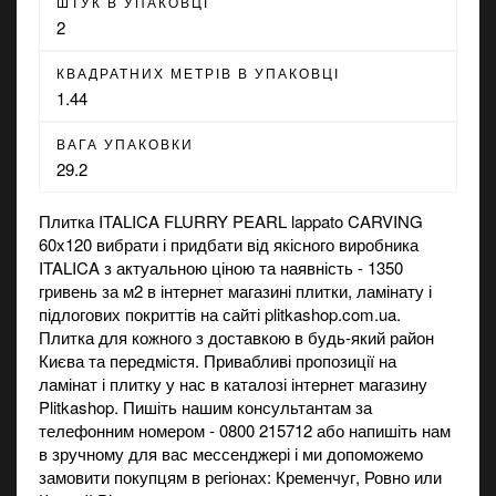
ШТУК В УПАКОВЦІ
2
КВАДРАТНИХ МЕТРІВ В УПАКОВЦІ
1.44
ВАГА УПАКОВКИ
29.2
Плитка ITALICA FLURRY PEARL lappato CARVING
60x120 вибрати і придбати від якісного виробника
ITALICA з актуальною ціною та наявність - 1350
гривень за м2 в
інтернет магазині
плитки, ламінату і
підлогових покриттів на сайті plitkashop.com.ua.
Плитка для кожного з доставкою в будь-який район
Києва та передмістя. Привабливі пропозиції на
ламінат
і
плитку
у нас в каталозі інтернет магазину
Plitkashop. Пишіть нашим консультантам за
телефонним номером - 0800 215712 або напишіть нам
в зручному для вас мессенджері і ми допоможемо
замовити покупцям в регіонах: Кременчуг, Ровно или