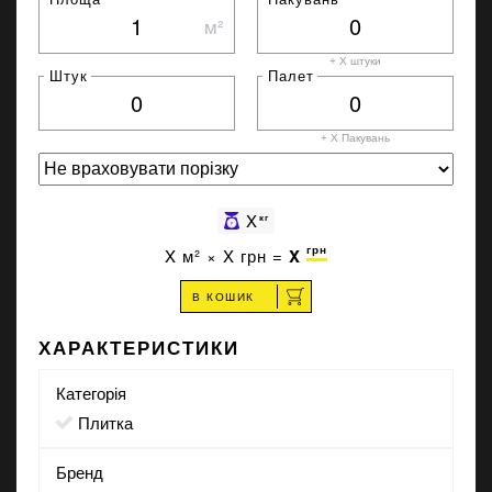
м²
+ X штуки
Штук
Палет
+ X
Пакувань
X
кг
грн
X
м² ×
X
грн =
X
В КОШИК
ХАРАКТЕРИСТИКИ
Категорія
Плитка
Бренд