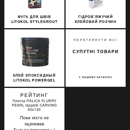
ФУГА ДЛЯ ШВІВ
ГІДРОВ'ЯЖУЧИЙ
LITOKOL STYLEGROUT
КЛЕЙОВИЙ РОЗЧИН
TECH SGTCHBLK20063 3
SOPRO FF 450/5 5КГ
КГ BLACK 2 ЧОРНИЙ
ПЕРЕГЛЯНУТИ ВСІ
СУПУТНІ ТОВАРИ
КЛЕЙ ЭПОКСИДНЫЙ
У НАШОМУ КАТАЛОЗІ
LITOKOL POWERGEL
PRO MAX УЛЬТРА
БЕЛЫЙ 10 КГ R2TRM
РЕЙТИНГ
PWRGPRMXB0010
Плитка ITALICA FLURRY
PEARL lappato CARVING
60x120
Поки ніхто не
оцінював
Будьте першими :-)