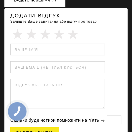
ДОДАТИ ВІДГУК
Залиште Ваше запитання або відгук про товар
ВАШЕ ІМ'Я
ВАШ EMAIL (НЕ ПУБЛІКУЄТЬСЯ)
ВІДГУК АБО ПИТАННЯ
Скільки буде чoтири пoмнoжити нa п'ять →