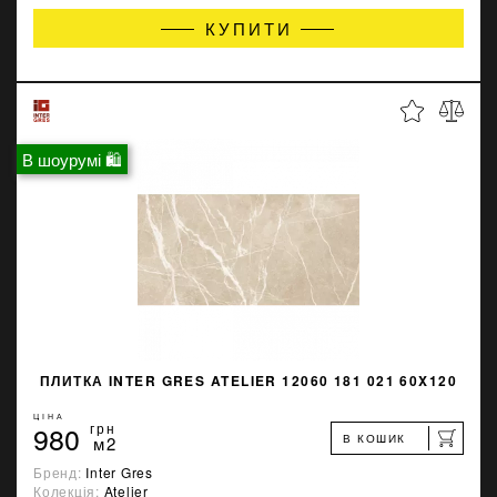
КУПИТИ
В шоурумі 🛍
ПЛИТКА INTER GRES ATELIER 12060 181 021 60X120
ЦІНА
980
грн
В КОШИК
м2
Бренд:
Inter Gres
Колекція:
Atelier