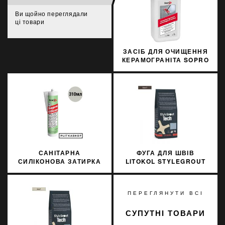
Ви щойно переглядали
ці товари
ЗАСІБ ДЛЯ ОЧИЩЕННЯ
КЕРАМОГРАНІТА SOPRO
FPR 708/1 1Л
САНІТАРНА
ФУГА ДЛЯ ШВІВ
СИЛІКОНОВА ЗАТИРКА
LITOKOL STYLEGROUT
SOPRO SILICON 036
TECH SGTCHBRW20063
310МЛ
3 КГ BROWN 2
КОРИЧНЕВИЙ
ПЕРЕГЛЯНУТИ ВСІ
СУПУТНІ ТОВАРИ