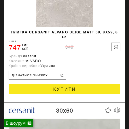
ПЛИТКА CERSANIT ALVARO BEIGE MATT 59, 8X59, 8
G1
ЦІНА
747
грн
849
м2
Бренд:
Cersanit
Колекція:
ALVARO
Країна-виробник:
Украина
%
ДІЗНАТИСЯ ЗНИЖКУ
КУПИТИ
30x60
В шоурумі 🛍