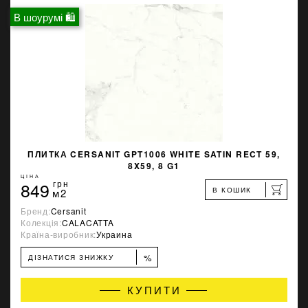
В шоурумі 🛍
ПЛИТКА CERSANIT GPT1006 WHITE SATIN RECT 59,
8X59, 8 G1
ЦІНА
849
грн
В КОШИК
м2
Бренд:
Cersanit
Колекція:
CALACATTA
Країна-виробник:
Украина
%
ДІЗНАТИСЯ ЗНИЖКУ
КУПИТИ