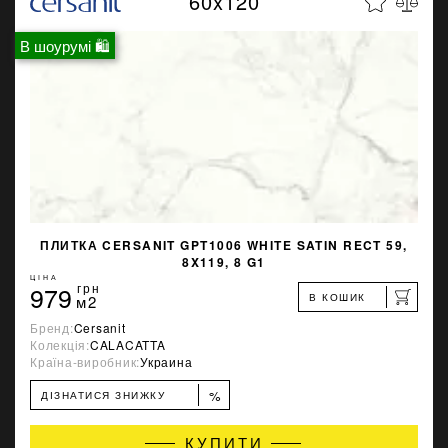
60x120
В шоурумі 🛍
ПЛИТКА CERSANIT GPT1006 WHITE SATIN RECT 59,
8X119, 8 G1
ЦІНА
979
грн
В КОШИК
м2
Бренд:
Cersanit
Колекція:
CALACATTA
Країна-виробник:
Украина
%
ДІЗНАТИСЯ ЗНИЖКУ
КУПИТИ