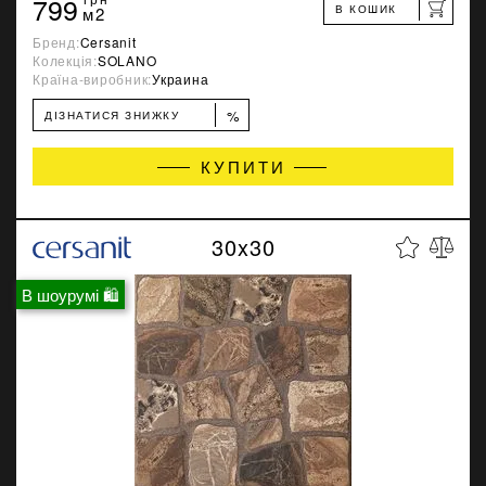
799
В КОШИК
м2
Бренд:
Cersanit
Колекція:
SOLANO
Країна-виробник:
Украина
%
ДІЗНАТИСЯ ЗНИЖКУ
КУПИТИ
30x30
В шоурумі 🛍