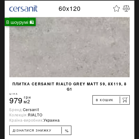
60x120
В шоурумі 🛍
ПЛИТКА CERSANIT RIALTO GREY MATT 59, 8X119, 8
G1
ЦІНА
979
грн
В КОШИК
м2
Бренд:
Cersanit
Колекція:
RIALTO
Країна-виробник:
Украина
%
ДІЗНАТИСЯ ЗНИЖКУ