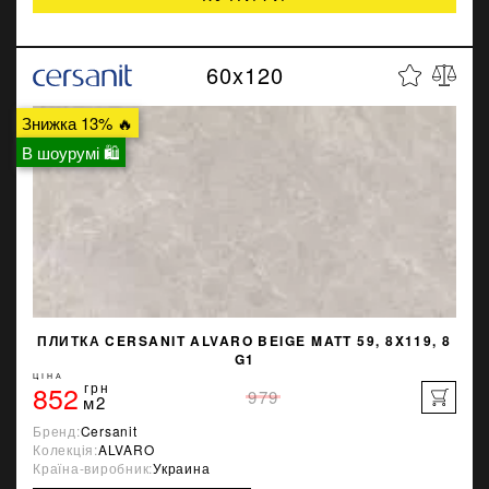
60x120
Знижка 13% 🔥
В шоурумі 🛍
ПЛИТКА CERSANIT ALVARO BEIGE MATT 59, 8X119, 8
G1
ЦІНА
852
грн
979
м2
Бренд:
Cersanit
Колекція:
ALVARO
Країна-виробник:
Украина