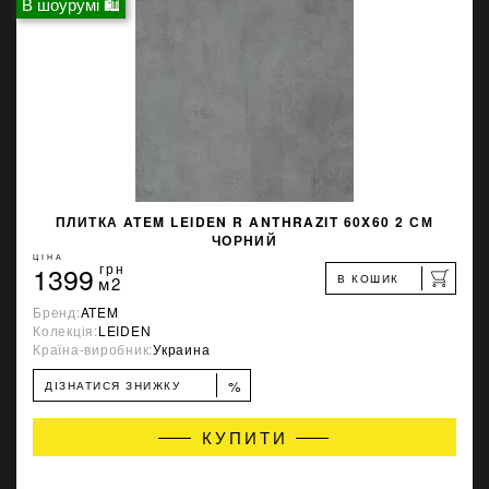
В шоурумі 🛍
ПЛИТКА ATEM LEIDEN R ANTHRAZIT 60X60 2 СМ
ЧОРНИЙ
ЦІНА
1399
грн
В КОШИК
м2
Бренд:
ATEM
Колекція:
LEIDEN
Країна-виробник:
Украина
%
ДІЗНАТИСЯ ЗНИЖКУ
КУПИТИ