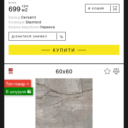
ЦІНА
699
грн
В КОШИК
м2
Бренд:
Cersanit
Колекція:
Stamford
Країна-виробник:
Украина
%
ДІЗНАТИСЯ ЗНИЖКУ
КУПИТИ
60x60
Топ-товар ⭐
В шоурумі 🛍