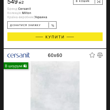
549
В КОШИК
м2
Бренд:
Cersanit
Колекція:
Milton
Країна-виробник:
Украина
%
ДІЗНАТИСЯ ЗНИЖКУ
КУПИТИ
60x60
В шоурумі 🛍