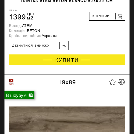
ПЛИТКА ATEM BETON BLANCO 60X60 2 СМ
ЦІНА
1399
грн
В КОШИК
м2
Бренд:
ATEM
Колекція:
BETON
Країна-виробник:
Украина
%
ДІЗНАТИСЯ ЗНИЖКУ
КУПИТИ
19x89
В шоурумі 🛍