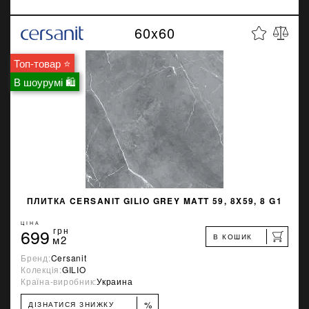
60x60
Топ-товар ⭐
В шоурумі 🛍
ПЛИТКА CERSANIT GILIO GREY MATT 59, 8X59, 8 G1
ЦІНА
699
грн
В КОШИК
м2
Бренд:
Cersanit
Колекція:
GILIO
Країна-виробник:
Украина
%
ДІЗНАТИСЯ ЗНИЖКУ