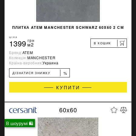
ПЛИТКА ATEM MANCHESTER SCHWARZ 60X60 2 СМ
ЦІНА
1399
грн
В КОШИК
м2
Бренд:
ATEM
Колекція:
MANCHESTER
Країна-виробник:
Украина
%
ДІЗНАТИСЯ ЗНИЖКУ
КУПИТИ
60x60
В шоурумі 🛍