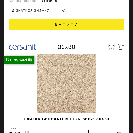
Країна-виробник:
Украина
%
ДІЗНАТИСЯ ЗНИЖКУ
КУПИТИ
30x30
В шоурумі 🛍
ПЛИТКА CERSANIT MILTON BEIGE 30X30
ЦІНА
грн