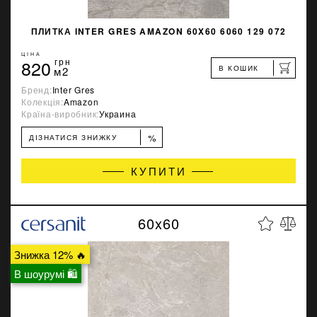
ПЛИТКА INTER GRES AMAZON 60X60 6060 129 072
ЦІНА
820
грн
В КОШИК
м2
Бренд:
Inter Gres
Колекція:
Amazon
Країна-виробник:
Украина
%
ДІЗНАТИСЯ ЗНИЖКУ
КУПИТИ
60x60
Знижка 12% 🔥
В шоурумі 🛍