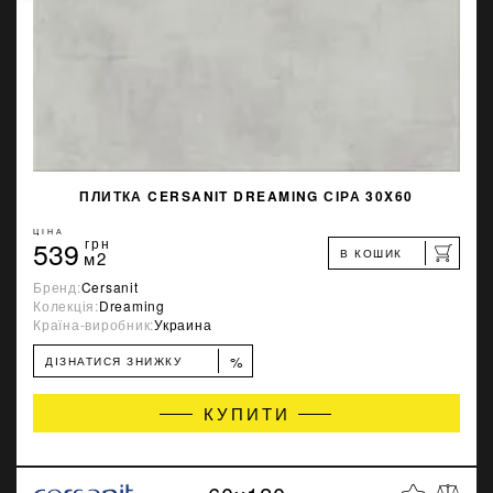
ПЛИТКА CERSANIT DREAMING СІРА 30X60
ЦІНА
539
грн
В КОШИК
м2
Бренд:
Cersanit
Колекція:
Dreaming
Країна-виробник:
Украина
%
ДІЗНАТИСЯ ЗНИЖКУ
КУПИТИ