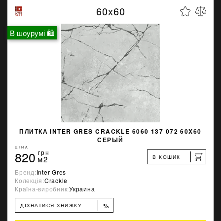
60x60
В шоурумі 🛍
ПЛИТКА INTER GRES CRACKLE 6060 137 072 60X60
СЕРЫЙ
ЦІНА
820
грн
В КОШИК
м2
Бренд:
Inter Gres
Колекція:
Crackle
Країна-виробник:
Украина
%
ДІЗНАТИСЯ ЗНИЖКУ