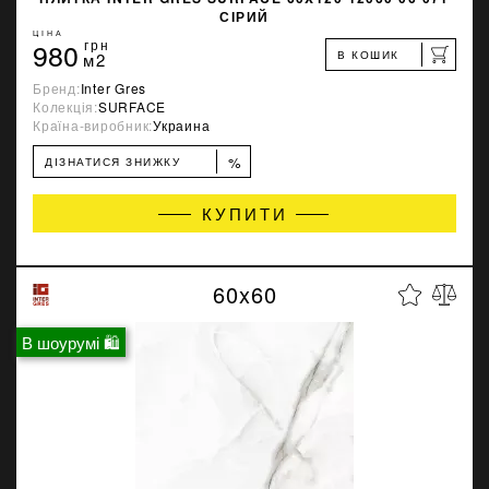
СІРИЙ
ЦІНА
980
грн
В КОШИК
м2
Бренд:
Inter Gres
Колекція:
SURFACE
Країна-виробник:
Украина
%
ДІЗНАТИСЯ ЗНИЖКУ
КУПИТИ
60x60
В шоурумі 🛍