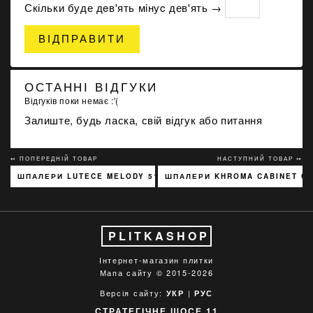
Скільки буде дeв'ять мiнуc дев'ять →
ВІДПРАВИТИ
ОСТАННІ ВІДГУКИ
Відгуків поки немає :'(
Залиште, будь ласка, свій відгук або питання
↢ ПОПЕРЕДНІЙ ТОВАР
НАСТУПНИЙ ТОВАР ↣
ШПАЛЕРИ LUTECE MELODY 51197301
ШПАЛЕРИ KHROMA CABINET C
PLITKASHOP
Інтернет-магазин плитки
Мапа сайту
© 2015-2026
Версія сайту:
|
УКР
РУС
СТРАТЕГІЧНЕ ШОСЕ 11