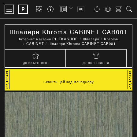
P
RU
Шпалери Khroma CABINET CAB001
Інтернет магазин PLITKASHOP
Шпалери
Khroma
CABINET
Шпалери Khroma CABINET CAB001
ДО ВИБРАНОГО
ДО ПОРІВНЯННЯ
Скажіть цей код менеджеру