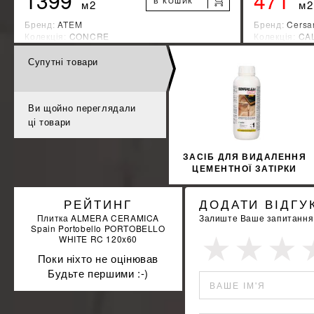
1399
471
В КОШИК
м2
м2
Бренд:
ATEM
Бренд:
Cersa
Колекція:
CONCRE
Колекція:
CA
Країна-виробник:
Украина
Країна-вироб
Супутні товари
%
ДІЗНАЙТИСЯ ЗНИЖКУ
КУПИТИ
Ви щойно переглядали
ці товари
ЗАСІБ ДЛЯ ВИДАЛЕННЯ
ЦЕМЕНТНОЇ ЗАТІРКИ
BENFERCLEANE
РЕЙТИНГ
ДОДАТИ ВІДГУ
Плитка ALMERA CERAMICA
Залиште Ваше запитання а
Spain Portobello PORTOBELLO
WHITE RC 120x60
Поки ніхто не оцінював
Будьте першими :-)
ВАШЕ ІМ'Я