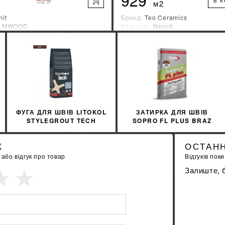
929
529
В 
м2
nit
Бренд:
Teo Ceramics
LMWOOD
Колекція:
Napoli
ник:
Украина
Країна-виробник:
Украина
%
ДІЗНАЙТИСЯ ЗНИЖКУ
ДІЗНАЙТИСЯ ЗН
КУПИТИ
КУПИТИ
ФУГА ДЛЯ ШВІВ LITOKOL
ЗАТИРКА ДЛЯ ШВІВ
STYLEGROUT TECH
SOPRO FL PLUS BRAZ
SGTCHBRW10063 3 КГ
BALI 59
BROWN 1 КОРИЧНЕВИЙ
К
ОСТАНН
бо відгук про товар
Відгуків поки
Залиште, б