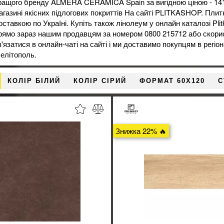
ращого бренду ALMERA CERAMICA Spain за вигідною ціною - 141
агазині
якісних підлогових покриттів На сайті PLITKASHOP. Плит
оставкою по Україні. Купіть також
лінолеум
у онлайн каталозі Pl
рямо зараз нашим продавцям за номером 0800 215712 або скори
в'язатися в онлайн-чаті на сайті і ми доставимо покупцям в регіо
елітополь.
КОЛІР БІЛИЙ
КОЛІР СІРИЙ
ФОРМАТ 60X120
С
Знижка 22% 🔥