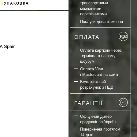
транспортними
УПАКОВКА
компаніями
перевізниками
Послуги довантаження
ОПЛАТА
 Spain
Оплата карткою через
термінал в нашому
шоурумі
Оплата Visa
і Mastercard на сайті
Безготівковий
розрахунок з ПДВ
ГАРАНТІЇ
Офіційний дилер
продукції по Україні
Повернення протягом
14 днів