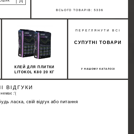
КОШИК
ВСЬОГО ТОВАРІВ: 5336
%
ПЕРЕГЛЯНУТИ ВСІ
ИЖКУ
СУПУТНІ ТОВАРИ
КЛЕЙ ДЛЯ ПЛИТКИ
У НАШОМУ КАТАЛОЗІ
LITOKOL K80 20 КГ
ACTIVE GEL СЕРЫЙ
ACTGG0020
І ВІДГУКИ
 немає :'(
удь ласка, свій відгук або питання