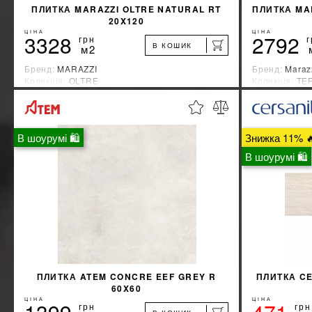
ПЛИТКА MARAZZI OLTRE NATURAL RT
ПЛИТКА MA
20X120
ЦІНА
ЦІНА
3328
2792
грн
г
В КОШИК
м2
Бренд:
MARAZZI
Бренд:
Maraz
Колекція:
OLTRE
Колекція:
TE
Країна-виробник:
Италия
Країна-вироб
%
ДІЗНАЙТИСЯ ЗНИЖКУ
В шоурумі 🛍
Знижка 11% 
КУПИТИ
В шоурумі 🛍
ПЛИТКА ATEM CONCRE EEF GREY R
ПЛИТКА C
60X60
ЦІНА
ЦІНА
грн
грн