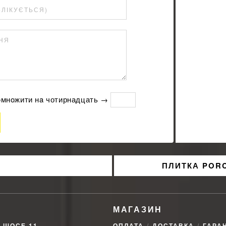
БЛІКУЄТЬСЯ)
ННЯ
пoмнoжити нa чотирнадцать →
ПЛИТКА PORC
МАГАЗИН
Е ШОСЕ 11
ОПЛАТА
ДОСТАВКА
ГАРАН