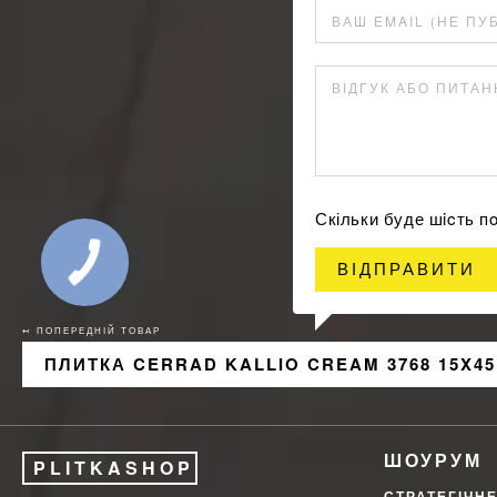
ВАШ EMAIL (НЕ ПУ
ВІДГУК АБО ПИТА
Скільки буде шicть 
ВІДПРАВИТИ
↢ ПОПЕРЕДНІЙ ТОВАР
ПЛИТКА CERRAD KALLIO CREAM 3768 15X45
ШОУРУМ
PLITKASHOP
СТРАТЕГІЧН