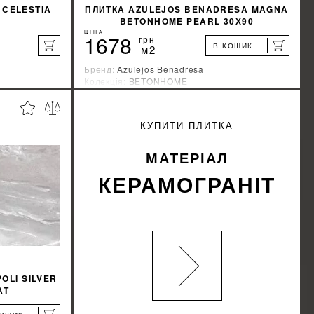
 CELESTIA
ПЛИТКА AZULEJOS BENADRESA MAGNA
BETONHOME PEARL 30Х90
ЦІНА
1678
грн
В КОШИК
м2
Бренд:
Azulejos Benadresa
Колекція:
BETONHOME
Країна-виробник:
Испания
%
%
ИЖКУ
ДІЗНАЙТИСЯ ЗНИЖКУ
КУПИТИ ПЛИТКА
КУПИТИ
МАТЕРІАЛ
КЕРАМОГРАНІТ
OLI SILVER
AT