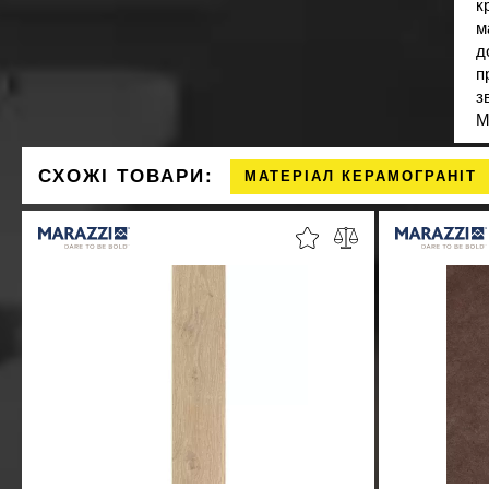
к
м
д
п
з
М
СХОЖІ ТОВАРИ:
МАТЕРІАЛ КЕРАМОГРАНІТ