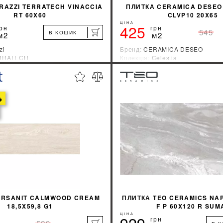
RAZZI TERRATECH VINACCIA
ПЛИТКА CERAMICA DESEO
RT 60X60
CLVP10 20X65
ЦІНА
425
рн
грн
545
В КОШИК
м2
м2
zi
Бренд:
CERAMICA DESEO
RRATECH
Колекція:
Celestia
ник:
Италия
Країна-виробник:
Индия
%
ДІЗНАЙТИСЯ ЗНИЖКУ
ДІЗНАЙТИСЯ ЗН

КУПИТИ
КУПИТИ
ERSANIT CALMWOOD CREAM
ПЛИТКА TEO CERAMICS NAP
18,5X59,8 G1
F P 60X120 R SUM
ЦІНА
грн