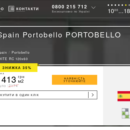
0800 215 712
ФО
КОНТАКТИ
10
...1
00
Безкоштовно по Україні
pain Portobello PORTOBELLO
pain
Portobello
ITE RC 120x60
ЗНИЖКА 35%
ІНА
1413
грн
НАЯВНІСТЬ
м2
УТОЧНЮЙТЕ
уло :
2174
КУПИТИ В ОДИН КЛІК