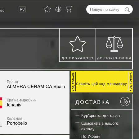
8
RU
00
ДО ВИБРАНОГО
ДО ПОРІВНЯННЯ
Бренд
Скажіть цей код менеджеру
ALMERA CERAMICA Spain
Країна-виробник
ДОСТАВКА
Іспанія
Кур'єрська доставка
Колекція
Portobello
Самовивіз з нашого
складу
По Україні