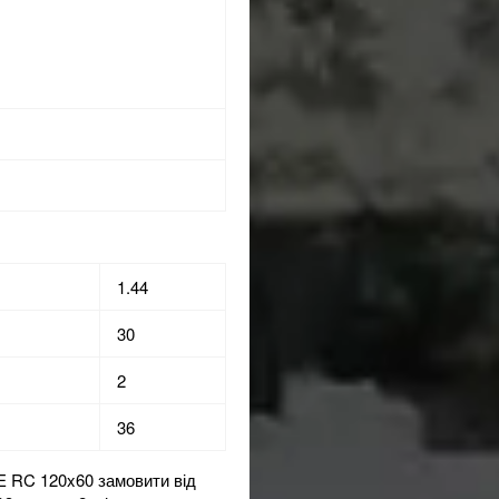
1.44
30
2
36
RC 120x60 замовити від