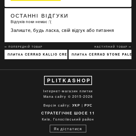
ОСТАННІ ВІДГУКИ
Відгуків поки немає :'(
Залиште, будь ласка, свій відгук або питання
↢ ПОПЕРЕДНІЙ ТОВАР
НАСТУПНИЙ ТОВАР ↣
ПЛИТКА CERRAD KALLIO CREAM 3768 15X45
ПЛИТКА CERRAD STONE PALET
PLITKASHOP
Інтернет-магазин плитки
Мапа сайту
© 2015-2026
Версія сайту:
|
УКР
РУС
СТРАТЕГІЧНЕ ШОСЕ 11
Київ, Голосіївський район
Як дістатися