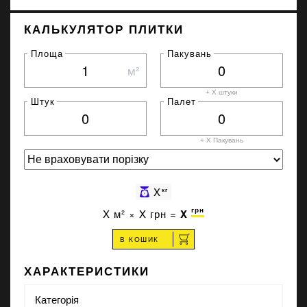
КАЛЬКУЛЯТОР ПЛИТКИ
Площа
Пакувань
м²
+ X штуки
Штук
Палет
+ X
Пакувань
X
кг
грн
X
м² ×
X
грн =
X
В КОШИК
ХАРАКТЕРИСТИКИ
Категорія