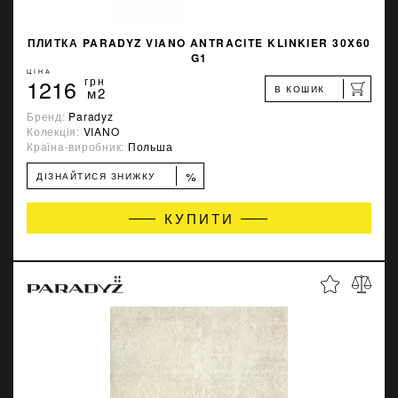
ПЛИТКА PARADYZ VIANO ANTRACITE KLINKIER 30X60
G1
ЦІНА
1216
грн
В КОШИК
м2
Бренд:
Paradyz
Колекція:
VIANO
Країна-виробник:
Польша
%
ДІЗНАЙТИСЯ ЗНИЖКУ
КУПИТИ