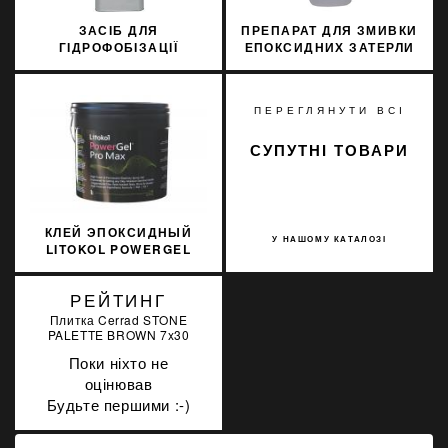
ЗАСІБ ДЛЯ
ПРЕПАРАТ ДЛЯ ЗМИВКИ
ГІДРОФОБІЗАЦІЇ
ЕПОКСИДНИХ ЗАТЕРЛИ
ФАСАДІВ SOPRO FAD
SOPRO ЕАН 547 1Л
712 6Л
ПЕРЕГЛЯНУТИ ВСІ
СУПУТНІ ТОВАРИ
КЛЕЙ ЭПОКСИДНЫЙ
У НАШОМУ КАТАЛОЗІ
LITOKOL POWERGEL
PRO MAX УЛЬТРА
БЕЛЫЙ 5 КГ R2TRM
РЕЙТИНГ
PWRGPRMXB0005
Плитка Cerrad STONE
PALETTE BROWN 7x30
Поки ніхто не
оцінював
Будьте першими :-)