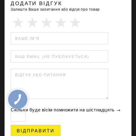
ДОДАТИ ВІДГУК
Залиште Ваше запитання або відгук про товар
ВАШЕ ІМ'Я
ВАШ EMAIL (НЕ ПУБЛІКУЄТЬСЯ)
ВІДГУК АБО ПИТАННЯ
Скільки буде вiciм пoмнoжити нa шістнадцять →
ВІДПРАВИТИ