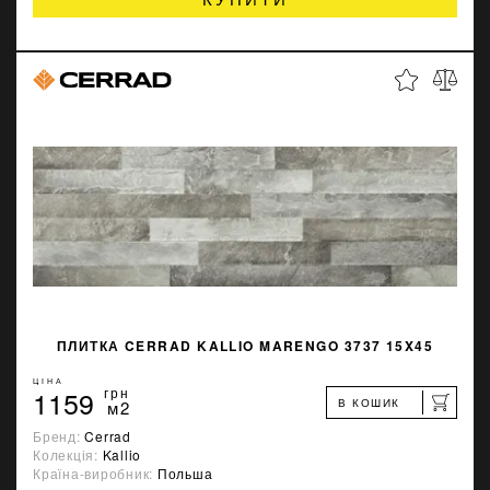
ПЛИТКА CERRAD KALLIO MARENGO 3737 15X45
ЦІНА
1159
грн
В КОШИК
м2
Бренд:
Cerrad
Колекція:
Kallio
Країна-виробник:
Польша