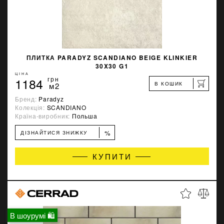
ПЛИТКА PARADYZ SCANDIANO BEIGE KLINKIER
30X30 G1
ЦІНА
1184
грн
В КОШИК
м2
Бренд:
Paradyz
Колекція:
SCANDIANO
Країна-виробник:
Польша
%
ДІЗНАЙТИСЯ ЗНИЖКУ
КУПИТИ
В шоурумі 🛍