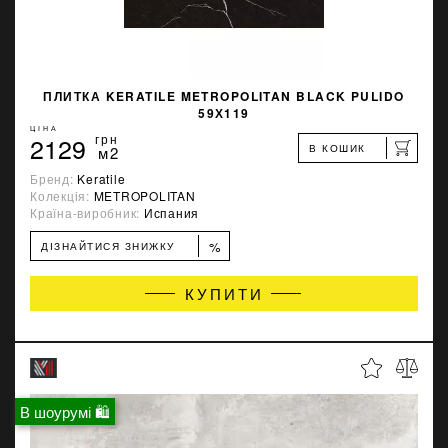
ПЛИТКА KERATILE METROPOLITAN BLACK PULIDO
59Х119
ЦІНА
2129
грн
В КОШИК
м2
Бренд:
Keratile
Колекція:
METROPOLITAN
Країна-виробник:
Испания
%
ДІЗНАЙТИСЯ ЗНИЖКУ
КУПИТИ
В шоурумі 🛍