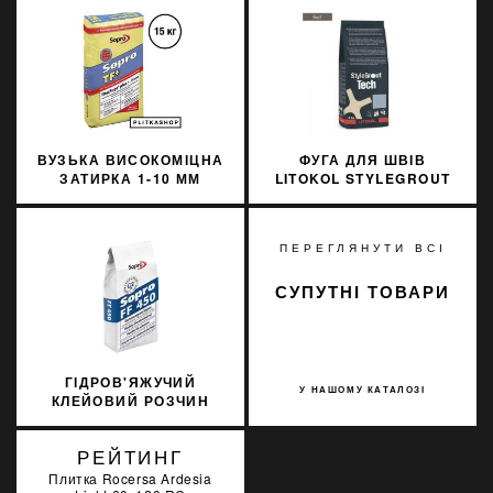
ВУЗЬКА ВИСОКОМІЦНА
ФУГА ДЛЯ ШВІВ
ЗАТИРКА 1-10 ММ
LITOKOL STYLEGROUT
SOPRO TF+ 591 15КГ
TECH SGTCHGRY20063
3 КГ GREY 2 СІРИЙ
ПЕРЕГЛЯНУТИ ВСІ
СУПУТНІ ТОВАРИ
ГІДРОВ'ЯЖУЧИЙ
У НАШОМУ КАТАЛОЗІ
КЛЕЙОВИЙ РОЗЧИН
SOPRO FF 450/5 5КГ
РЕЙТИНГ
Плитка Rocersa Ardesia