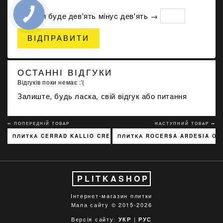
Скільки буде дeв'ять мiнуc дев'ять →
ВІДПРАВИТИ
ОСТАННІ ВІДГУКИ
Відгуків поки немає :'(
Залиште, будь ласка, свій відгук або питання
↢ ПОПЕРЕДНІЙ ТОВАР
НАСТУПНИЙ ТОВАР ↣
ПЛИТКА CERRAD KALLIO CREAM 3768 15X45
ПЛИТКА ROCERSA ARDESIA OXI
PLITKASHOP
Інтернет-магазин плитки
Мапа сайту
© 2015-2026
Версія сайту:
|
УКР
РУС