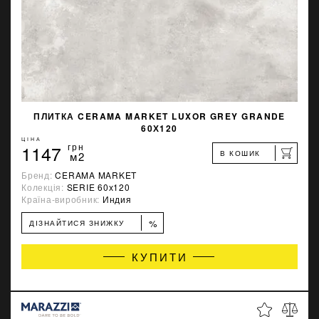
ПЛИТКА CERAMA MARKET LUXOR GREY GRANDE
60Х120
ЦІНА
1147
грн
В КОШИК
м2
Бренд:
CERAMA MARKET
Колекція:
SERIE 60х120
Країна-виробник:
Индия
%
ДІЗНАЙТИСЯ ЗНИЖКУ
КУПИТИ