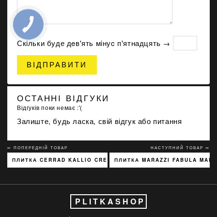
Скільки буде дeв'ять мiнуc п'ятнадцять →
ВІДПРАВИТИ
ОСТАННІ ВІДГУКИ
Відгуків поки немає :'(
Залиште, будь ласка, свій відгук або питання
↢ ПОПЕРЕДНІЙ ТОВАР
НАСТУПНИЙ ТОВАР ↣
ПЛИТКА CERRAD KALLIO CREAM 3768 15X45
ПЛИТКА MARAZZI FABULA MARF
PLITKASHOP