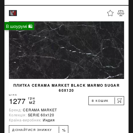
В шоурумі 🛍
ПЛИТКА CERAMA MARKET BLACK MARMO SUGAR
60Х120
ЦІНА
1277
грн
В КОШИК
м2
Бренд:
CERAMA MARKET
Колекція:
SERIE 60х120
Країна-виробник:
Индия
%
ДІЗНАЙТИСЯ ЗНИЖКУ