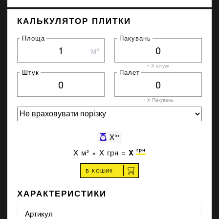
КАЛЬКУЛЯТОР ПЛИТКИ
Площа
Пакувань
м²
+ X штуки
Штук
Палет
+ X
Пакувань
X
кг
грн
X
м² ×
X
грн =
X
В КОШИК
ХАРАКТЕРИСТИКИ
Артикул