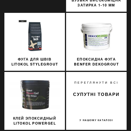
ВУЗЬКА ВИСОКОМІЦНА
ЗАТИРКА 1-10 ММ
SOPRO TF 592/15 15КГ
ФУГА ДЛЯ ШВІВ
ЕПОКСИДНА ФУГА
LITOKOL STYLEGROUT
BENFER DEKOGROUT
TECH SGTCHBLK20063 3
EPOXY 81 3 КГ
КГ BLACK 2 ЧОРНИЙ
ПЕРЕГЛЯНУТИ ВСІ
СУПУТНІ ТОВАРИ
КЛЕЙ ЭПОКСИДНЫЙ
У НАШОМУ КАТАЛОЗІ
LITOKOL POWERGEL
PRO MAX УЛЬТРА