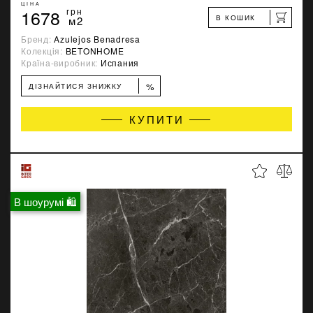
ЦІНА
1678
грн
В КОШИК
м2
Бренд:
Azulejos Benadresa
Колекція:
BETONHOME
Країна-виробник:
Испания
%
ДІЗНАЙТИСЯ ЗНИЖКУ
КУПИТИ
В шоурумі 🛍