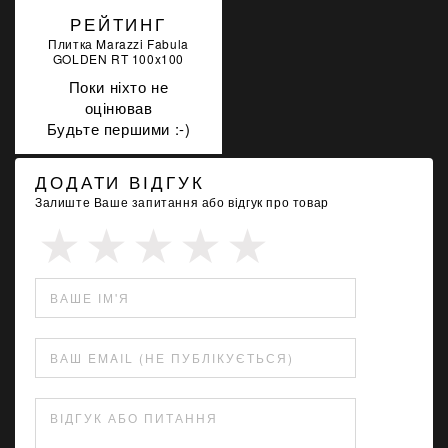
БЕЛЫЙ 10 КГ R2TRM
РЕЙТИНГ
PWRGPRMXB0010
Плитка Marazzi Fabula
GOLDEN RT 100x100
Поки ніхто не
оцінював
Будьте першими :-)
ДОДАТИ ВІДГУК
Залиште Ваше запитання або відгук про товар
ВАШЕ ІМ'Я
ВАШ EMAIL (НЕ ПУБЛІКУЄТЬСЯ)
ВІДГУК АБО ПИТАННЯ