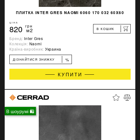
ПЛИТКА INTER GRES NAOMI 6060 170 032 60X60
ЦІНА
820
грн
В КОШИК
м2
Бренд:
Inter Gres
Колекція:
Naomi
Країна-виробник:
Украина
%
ДІЗНАЙТИСЯ ЗНИЖКУ
КУПИТИ
В шоурумі 🛍