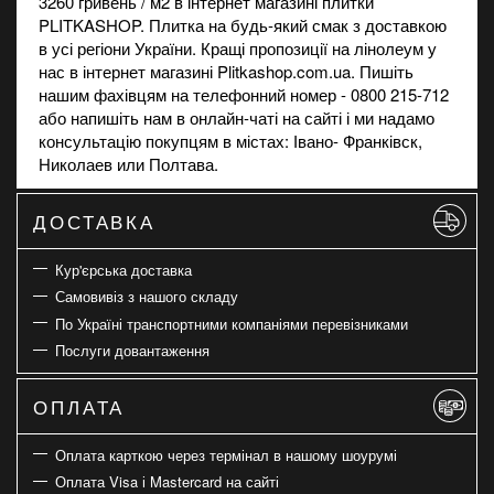
3260 гривень / м2 в
інтернет магазині
плитки
PLITKASHOP. Плитка на будь-який смак з доставкою
в усі регіони України. Кращі пропозиції на
лінолеум
у
нас в інтернет магазині Plitkashop.com.ua. Пишіть
нашим фахівцям на телефонний номер - 0800 215-712
або напишіть нам в онлайн-чаті на сайті і ми надамо
консультацію покупцям в містах: Івано- Франківск,
Николаев или Полтава.
ДОСТАВКА
Кур'єрська доставка
Самовивіз з нашого складу
По Україні транспортними компаніями перевізниками
Послуги довантаження
ОПЛАТА
Оплата карткою через термінал в нашому шоурумі
Оплата Visa і Mastercard на сайті