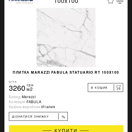
100x100
ПЛИТКА MARAZZI FABULA STATUARIO RT 100X100
ЦІНА
3260
грн
В КОШИК
м2
Бренд:
Marazzi
Колекція:
FABULA
Країна-виробник:
Италия
%
ДІЗНАТИСЯ ЗНИЖКУ
КУПИТИ