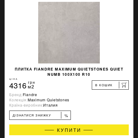
ПЛИТКА FIANDRE MAXIMUM QUIETSTONES QUIET
NUMB 100Х100 R10
ЦІНА
4316
грн
В КОШИК
м2
Бренд:
Fiandre
Колекція:
Maximum Quietstones
Країна-виробник:
Италия
%
ДІЗНАТИСЯ ЗНИЖКУ
КУПИТИ