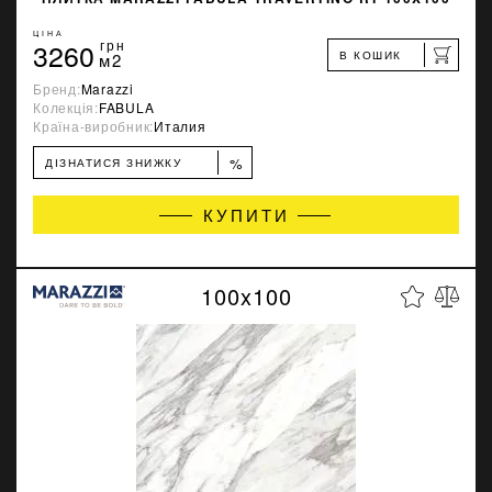
ЦІНА
3260
грн
В КОШИК
м2
Бренд:
Marazzi
Колекція:
FABULA
Країна-виробник:
Италия
%
ДІЗНАТИСЯ ЗНИЖКУ
КУПИТИ
100x100