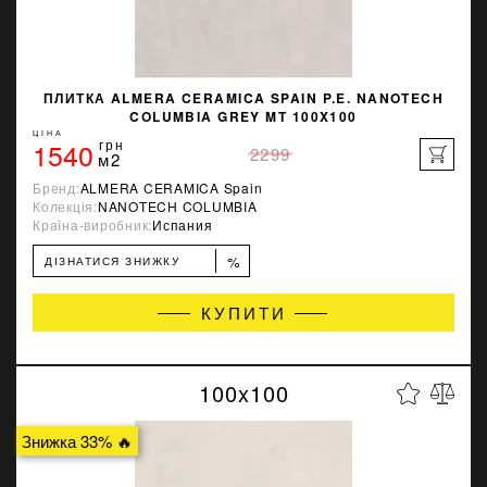
ПЛИТКА ALMERA CERAMICA SPAIN P.E. NANOTECH
COLUMBIA GREY MT 100X100
ЦІНА
1540
грн
2299
м2
Бренд:
ALMERA CERAMICA Spain
Колекція:
NANOTECH COLUMBIA
Країна-виробник:
Испания
%
ДІЗНАТИСЯ ЗНИЖКУ
КУПИТИ
100x100
Знижка 33% 🔥