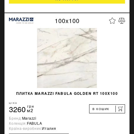
100x100
ПЛИТКА MARAZZI FABULA GOLDEN RT 100X100
ЦІНА
3260
грн
В КОШИК
м2
Бренд:
Marazzi
Колекція:
FABULA
Країна-виробник:
Италия