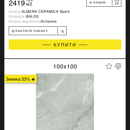
2419
В КОШИК
м2
Бренд:
ALMERA CERAMICA Spain
Колекція:
BALOS
Країна-виробник:
Испания
%
ДІЗНАТИСЯ ЗНИЖКУ
КУПИТИ
100x100
Знижка 33% 🔥