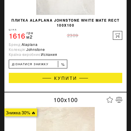
ПЛИТКА ALAPLANA JOHNSTONE WHITE MATE RECT
100X100
ЦІНА
1616
грн
2309
м2
Бренд:
Alaplana
Колекція:
Johnstone
Країна-виробник:
Испания
%
ДІЗНАТИСЯ ЗНИЖКУ
КУПИТИ
100x100
Знижка 30% 🔥