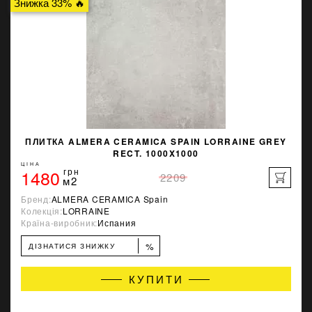
Знижка 33% 🔥
ПЛИТКА ALMERA CERAMICA SPAIN LORRAINE GREY
RECT. 1000X1000
ЦІНА
1480
грн
2209
м2
Бренд:
ALMERA CERAMICA Spain
Колекція:
LORRAINE
Країна-виробник:
Испания
%
ДІЗНАТИСЯ ЗНИЖКУ
КУПИТИ