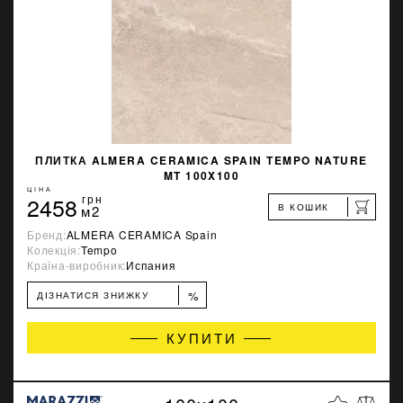
ПЛИТКА ALMERA CERAMICA SPAIN TEMPO NATURE
MT 100X100
ЦІНА
2458
грн
В КОШИК
м2
Бренд:
ALMERA CERAMICA Spain
Колекція:
Tempo
Країна-виробник:
Испания
%
ДІЗНАТИСЯ ЗНИЖКУ
КУПИТИ