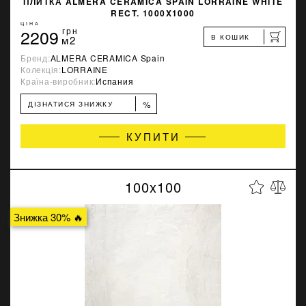
ПЛИТКА ALMERA CERAMICA SPAIN LORRAINE WHITE
RECT. 1000X1000
ЦІНА
2209
грн
В КОШИК
м2
Бренд:
ALMERA CERAMICA Spain
Колекція:
LORRAINE
Країна-виробник:
Испания
%
ДІЗНАТИСЯ ЗНИЖКУ
КУПИТИ
100x100
Знижка 30% 🔥