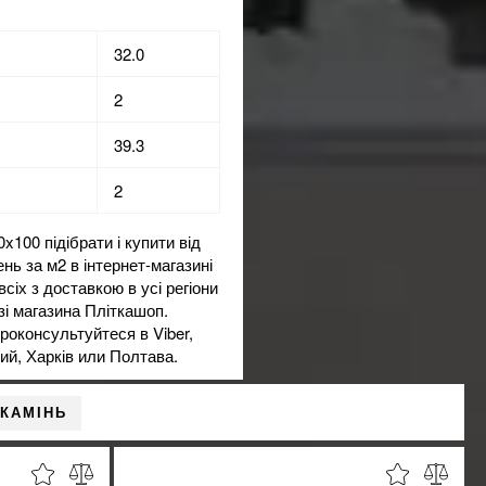
32.0
2
39.3
2
0 підібрати і купити від
ень за м2 в
інтернет-магазині
всіх з доставкою в усі регіони
зі магазина Пліткашоп.
оконсультуйтеся в Viber,
ий, Харків или Полтава.
 КАМІНЬ