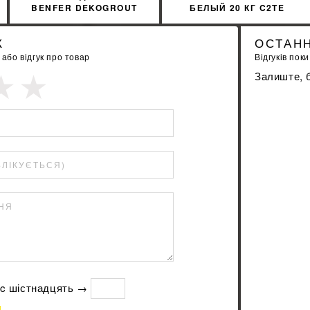
BENFER DEKOGROUT
БЕЛЫЙ 20 КГ C2TE
EPOXY 89 SMOKE GREY 3
XGLB0020
КГ
К
ОСТАНН
бо відгук про товар
Відгуків поки
Залиште, б
БЛІКУЄТЬСЯ)
ННЯ
нуc шістнадцять →