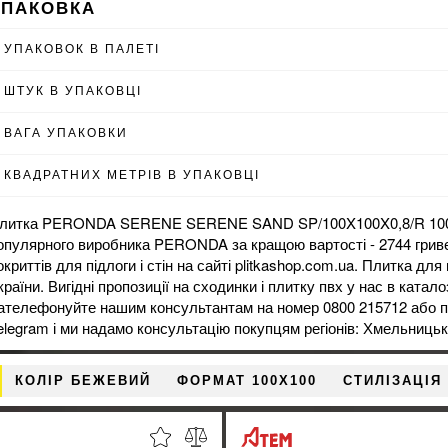
УПАКОВКА
УПАКОВОК В ПАЛЕТІ
ШТУК В УПАКОВЦІ
ВАГА УПАКОВКИ
КВАДРАТНИХ МЕТРІВ В УПАКОВЦІ
литка PERONDA SERENE SERENE SAND SP/100X100X0,8/R 100x10
опулярного виробника PERONDA за кращою вартості - 2744 грив
окриттів для підлоги і стін на сайті plitkashop.com.ua. Плитка для 
країни. Вигідні пропозиції на
сходинки
і
плитку пвх
у нас в катало
ателефонуйте нашим консультантам на номер 0800 215712 або пр
elegram і ми надамо консультацію покупцям регіонів: Хмельницьк
КОЛІР БЕЖЕВИЙ
ФОРМАТ 100X100
СТИЛІЗАЦІЯ