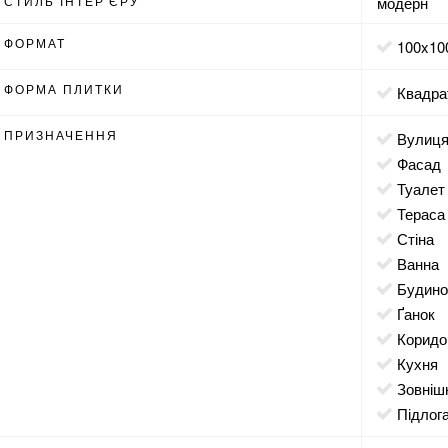
СТИЛЬ ІНТЕР'ЄРУ
модерн
ФОРМАТ
100x10
ФОРМА ПЛИТКИ
квадра
ПРИЗНАЧЕННЯ
вулиц
фасад
туалет
тераса
стіна
ванна
будин
ґанок
корид
кухня
зовніш
підлог