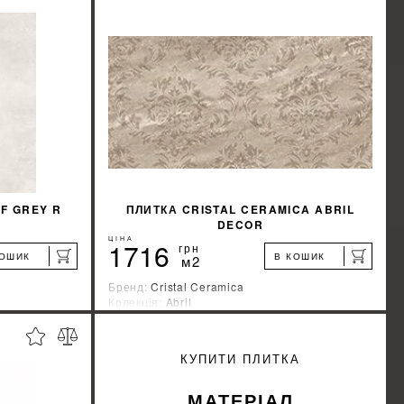
F GREY R
ПЛИТКА CRISTAL CERAMICA ABRIL
DECOR
ЦІНА
1716
грн
КОШИК
В КОШИК
м2
Бренд:
Cristal Ceramica
Колекція:
Abril
Країна-виробник:
Испания
%
%
ИЖКУ
ДІЗНАЙТИСЯ ЗНИЖКУ
КУПИТИ ПЛИТКА
КУПИТИ
МАТЕРІАЛ