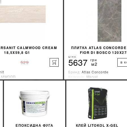
ERSANIT CALMWOOD CREAM
ПЛИТКА ATLAS CONCORDE
18,5X59,8 G1
FIOR DI BOSCO 120X27
ЦІНА
5637
грн
529
В 
м2
nit
Бренд:
Atlas Concorde
LMWOOD
Колекція:
Marvel
ник:
Украина
Країна-виробник:
Италия
%
ДІЗНАЙТИСЯ ЗНИЖКУ
ДІЗНАЙТИСЯ ЗН
КУПИТИ
КУПИТИ
ЕПОКСИДНА ФУГА
КЛЕЙ LITOKOL X-GEL