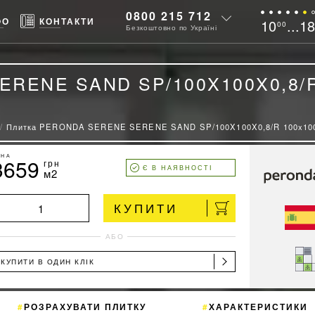
0800 215 712
ФО
КОНТАКТИ
10
...1
00
Безкоштовно по Україні
ERENE SAND SP/100X100X0,8/
Плитка PERONDA SERENE SERENE SAND SP/100X100X0,8/R 100x10
ІНА
3659
грн
Є В НАЯВНОСТІ
м2
КУПИТИ
АБО
КУПИТИ В ОДИН КЛІК
РОЗРАХУВАТИ ПЛИТКУ
ХАРАКТЕРИСТИКИ