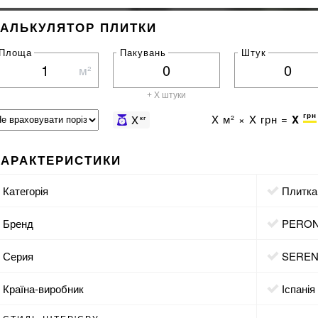
КАЛЬКУЛЯТОР ПЛИТКИ
Площа
Пакувань
Штук
м²
+ X штуки
грн
X
м² ×
X
грн =
X
X
кг
ХАРАКТЕРИСТИКИ
Категорія
Плитка
Бренд
PERO
Серия
SERE
Країна-виробник
Іспанія