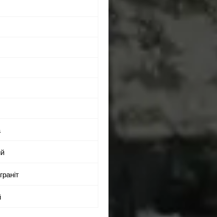
а
ий
граніт
й