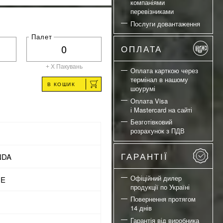
компаніями
перевізниками
Послуги довантаження
Палет
ОПЛАТА
+ X
Пакувань
Оплата карткою через
термінал в нашому
В КОШИК
шоурумі
Оплата Visa
і Mastercard на сайті
Безготівковий
розрахунок з ПДВ
ГАРАНТІЇ
NDA
Офіційний дилер
NE
продукції по Україні
Повернення протягом
14 днів
Гарантія від виробника