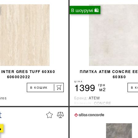
В шоурумі 🛍
 INTER GRES TUFF 60X60
ПЛИТКА ATEM CONCRE EE
606002022
60X60
ЦІНА
1399
грн
В КОШИК
В 
м2
Gres
Бренд:
ATEM
Колекція:
CONCRE
ник:
Украина
Країна-виробник:
Украина
%
ДІЗНАЙТИСЯ ЗНИЖКУ
ДІЗНАЙТИСЯ ЗН

КУПИТИ
КУПИТИ