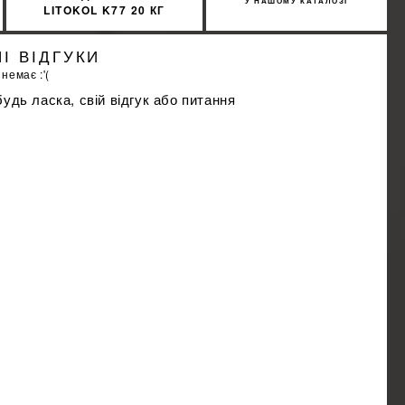
У НАШОМУ КАТАЛОЗІ
LITOKOL K77 20 КГ
POWER GEL S1+ СЕРЫЙ
PWRGS1G0020
І ВІДГУКИ
 немає :'(
удь ласка, свій відгук або питання