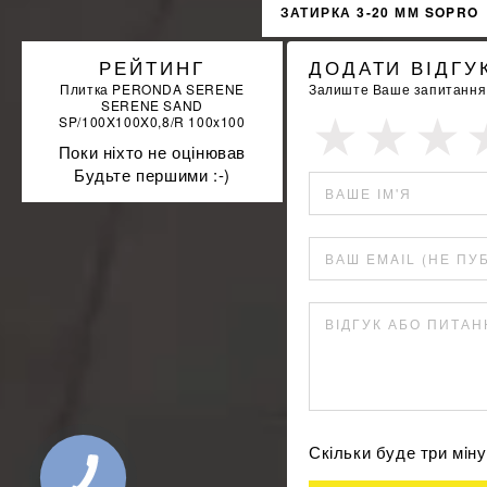
ЗАТИРКА 3-20 ММ SOPRO
FL529/25 25КГ
РЕЙТИНГ
ДОДАТИ ВІДГУ
Плитка PERONDA SERENE
Залиште Ваше запитання а
SERENE SAND
SP/100X100X0,8/R 100x100
Поки ніхто не оцінював
Будьте першими :-)
ВАШЕ ІМ'Я
ВАШ EMAIL (НЕ ПУ
ВІДГУК АБО ПИТА
Скільки буде три мi