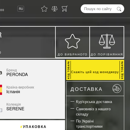
8
RU
00
R
0
ДО ВИБРАНОГО
ДО ПОРІВНЯННЯ
Бренд
Скажіть цей код менеджеру
PERONDA
Країна-виробник
ДОСТАВКА
Іспанія
Кур'єрська доставка
Колекція
SERENE
Самовивіз з нашого
складу
По Україні
транспортними
УПАКОВКА