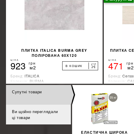
ПЛИТКА ITALICA BURMA GREY
ПЛИТКА C
ПОЛІРОВАНА 60Х120
ЦІНА
ЦІНА
923
471
грн
грн
В КОШИК
м2
м2
Бренд:
ITALICA
Бренд:
Cersa
Колекція:
BURMA
Колекція:
CA
Країна-виробник:
Индия
Країна-вироб
Супутні товари
%
ДІЗНАЙТИСЯ ЗНИЖКУ
КУПИТИ
Ви щойно переглядали
ці товари
ЕЛАСТИЧНА ШИРОКА