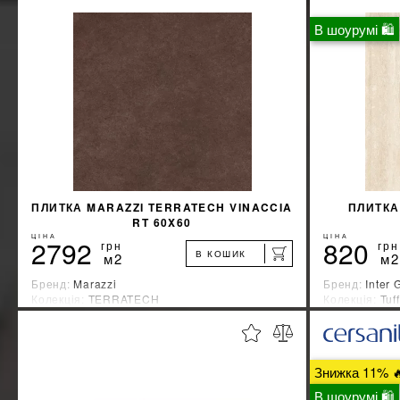
В шоурумі 🛍
ПЛИТКА MARAZZI TERRATECH VINACCIA
ПЛИТКА
RT 60X60
ЦІНА
ЦІНА
2792
820
грн
грн
В КОШИК
м2
м2
Бренд:
Marazzi
Бренд:
Inter 
Колекція:
TERRATECH
Колекція:
Tuff
Країна-виробник:
Италия
Країна-вироб
%
ДІЗНАЙТИСЯ ЗНИЖКУ
Знижка 11% 
КУПИТИ
В шоурумі 🛍