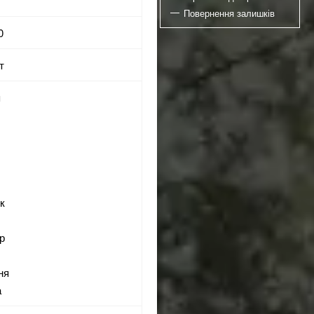
Повернення залишків
0
т
я
ок
ор
ня
а