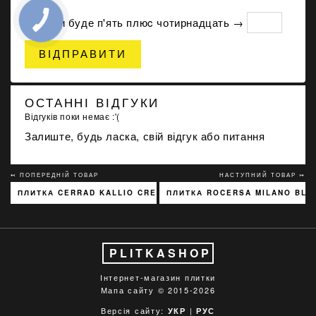
Скільки буде п'ять плюc чотирнадцать →
ВІДПРАВИТИ
ОСТАННІ ВІДГУКИ
Відгуків поки немає :'(
Залиште, будь ласка, свій відгук або питання
↢ ПОПЕРЕДНІЙ ТОВАР
НАСТУПНИЙ ТОВАР ↣
ПЛИТКА CERRAD KALLIO CREAM 3768 15X45
ПЛИТКА ROCERSA MILANO BLA
PLITKASHOP
Інтернет-магазин плитки
Мапа сайту
© 2015-2026
Версія сайту:
|
УКР
РУС