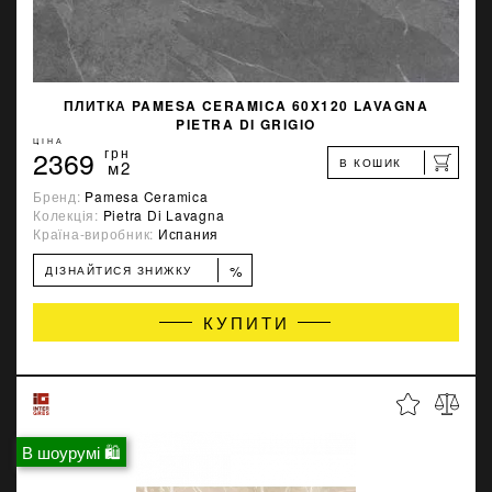
ПЛИТКА PAMESA CERAMICA 60X120 LAVAGNA
PIETRA DI GRIGIO
ЦІНА
2369
грн
В КОШИК
м2
Бренд:
Pamesa Ceramica
Колекція:
Pietra Di Lavagna
Країна-виробник:
Испания
%
ДІЗНАЙТИСЯ ЗНИЖКУ
КУПИТИ
В шоурумі 🛍