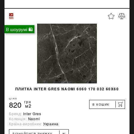
В шоурумі 🛍
ПЛИТКА INTER GRES NAOMI 6060 170 032 60X60
ЦІНА
820
грн
В КОШИК
м2
Бренд:
Inter Gres
Колекція:
Naomi
Країна-виробник:
Украина
%
ДІЗНАЙТИСЯ ЗНИЖКУ