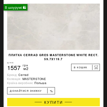
В шоурумі 🛍
ПЛИТКА CERRAD GRES MASTERSTONE WHITE RECT.
59.7X119.7
ЦІНА
1557
грн
В КОШИК
м2
Бренд:
Cerrad
Колекція:
MASTERSTONE
Країна-виробник:
Польша
%
ДІЗНАЙТИСЯ ЗНИЖКУ
КУПИТИ