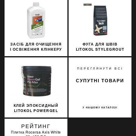
706/1 1Л
ЗАСІБ ДЛЯ ОЧИЩЕННЯ
ФУГА ДЛЯ ШВІВ
І ОСВІЖЕННЯ КЛІНКЕРУ
LITOKOL STYLEGROUT
SOPRO KLO 709/1 1Л
TECH SGTCHGRY10063
3 КГ GREY 1 СІРИЙ
ПЕРЕГЛЯНУТИ ВСІ
СУПУТНІ ТОВАРИ
КЛЕЙ ЭПОКСИДНЫЙ
У НАШОМУ КАТАЛОЗІ
LITOKOL POWERGEL
PRO MAX УЛЬТРА
БЕЛЫЙ 5 КГ R2TRM
РЕЙТИНГ
PWRGPRMXB0005
Плитка Rocersa Axis White