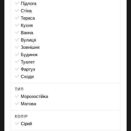
підлога
стіна
тераса
кухня
ванна
вулиця
зовнішня
будинок
туалет
фартух
сходи
ТИП
морозостійка
матова
КОЛІР
сірий