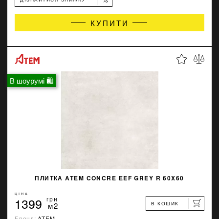
КУПИТИ
В шоурумі 🛍
ПЛИТКА ATEM CONCRE EEF GREY R 60X60
ЦІНА
1399
грн
В КОШИК
м2
Бренд:
ATEM