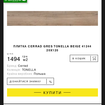
ПЛИТКА CERRAD GRES TONELLA BEIGE 41244
20X120
ЦІНА
1494
грн
В КОШИК
м2
Бренд:
Cerrad
Колекція:
TONELLA
Країна-виробник:
Польша
%
ДІЗНАЙТИСЯ ЗНИЖКУ
КУПИТИ