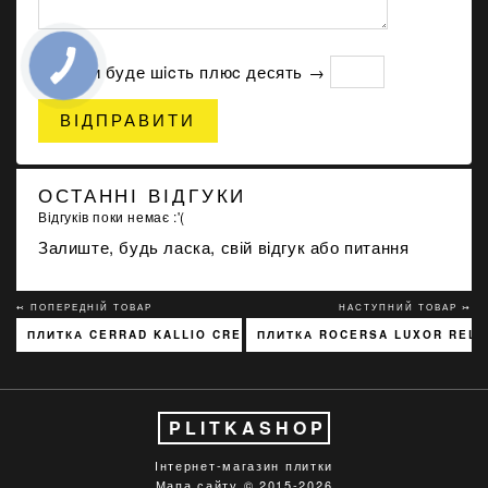
Скільки буде шicть плюc десять →
ВІДПРАВИТИ
ОСТАННІ ВІДГУКИ
Відгуків поки немає :'(
Залиште, будь ласка, свій відгук або питання
↢ ПОПЕРЕДНІЙ ТОВАР
НАСТУПНИЙ ТОВАР ↣
ПЛИТКА CERRAD KALLIO CREAM 3768 15X45
ПЛИТКА ROCERSA LUXOR RELI
PLITKASHOP
Інтернет-магазин плитки
Мапа сайту
© 2015-2026