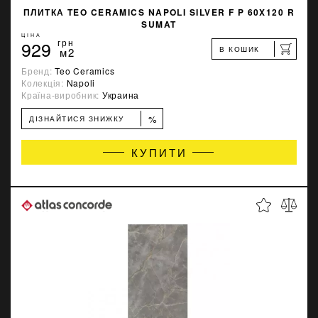
ПЛИТКА TEO CERAMICS NAPOLI SILVER F P 60X120 R
SUMAT
ЦІНА
929
грн
В КОШИК
м2
Бренд:
Teo Ceramics
Колекція:
Napoli
Країна-виробник:
Украина
%
ДІЗНАЙТИСЯ ЗНИЖКУ
КУПИТИ