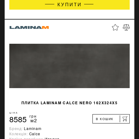
КУПИТИ
ПЛИТКА LAMINAM CALCE NERO 162X324X5
ЦІНА
8585
грн
В КОШИК
м2
Бренд:
Laminam
Колекція:
Calce
Країна-виробник:
Италия