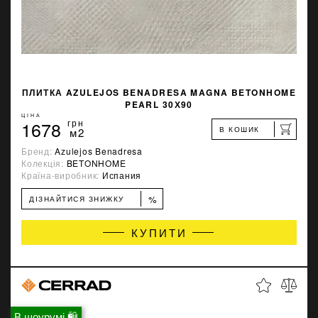
ПЛИТКА AZULEJOS BENADRESA MAGNA BETONHOME
PEARL 30Х90
ЦІНА
1678
грн
В КОШИК
м2
Бренд:
Azulejos Benadresa
Колекція:
BETONHOME
Країна-виробник:
Испания
%
ДІЗНАЙТИСЯ ЗНИЖКУ
КУПИТИ
В шоурумі 🛍