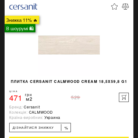
Знижка 11% 🔥
В шоурумі 🛍
ПЛИТКА CERSANIT CALMWOOD CREAM 18,5X59,8 G1
ЦІНА
471
грн
529
м2
Бренд:
Cersanit
Колекція:
CALMWOOD
Країна-виробник:
Украина
%
ДІЗНАЙТИСЯ ЗНИЖКУ