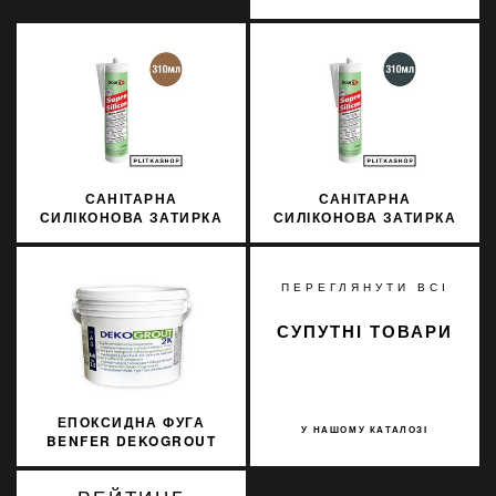
САНІТАРНА
САНІТАРНА
СИЛІКОНОВА ЗАТИРКА
СИЛІКОНОВА ЗАТИРКА
SOPRO SILICON 065
SOPRO SILICON 060
310МЛ
310МЛ
ПЕРЕГЛЯНУТИ ВСІ
СУПУТНІ ТОВАРИ
ЕПОКСИДНА ФУГА
У НАШОМУ КАТАЛОЗІ
BENFER DEKOGROUT
EPOXY 44 BRIGHT
WHITE 3 КГ