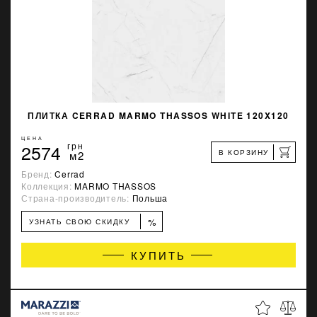
ПЛИТКА CERRAD MARMO THASSOS WHITE 120X120
ЦЕНА
2574
грн
В КОРЗИНУ
м2
Бренд:
Cerrad
Коллекция:
MARMO THASSOS
Страна-производитель:
Польша
%
УЗНАТЬ СВОЮ СКИДКУ
КУПИТЬ