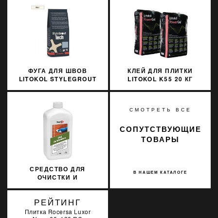
ФУГА ДЛЯ ШВОВ
КЛЕЙ ДЛЯ ПЛИТКИ
LITOKOL STYLEGROUT
LITOKOL K55 20 КГ
TECH SGTCHWHT10063
POWER GEL СЕРЫЙ
3 КГ WHITE 1 БЕЛЫЙ
PWRGG0020
СМОТРЕТЬ ВСЕ
СОПУТСТВУЮЩИЕ
ТОВАРЫ
СРЕДСТВО ДЛЯ
В НАШЕМ КАТАЛОГЕ
ОЧИСТКИ И
ОСВЕЖЕНИЯ КЛИНКЕРА
SOPRO KLO 709/1 1Л
РЕЙТИНГ
Плитка Rocersa Luxor