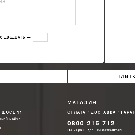
ННЯ
нуc двадцять →
ПЛИТК
МАГАЗИН
Е ШОСЕ 11
ОПЛАТА
ДОСТАВКА
ГАРАН
ський район
0800 215 712
я
По Україні дзвінки безкоштовні