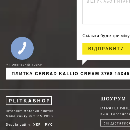
ВІДГУК АБО ПИТА
Скільки буде три мi
ВІДПРАВИТИ
↢ ПОПЕРЕДНІЙ ТОВАР
ПЛИТКА CERRAD KALLIO CREAM 3768 15X45
ШОУРУМ
PLITKASHOP
СТРАТЕГІЧН
Інтернет-магазин плитки
Київ, Голосіїв
Мапа сайту
© 2015-2026
Як дістатис
Версія сайту:
|
УКР
РУС