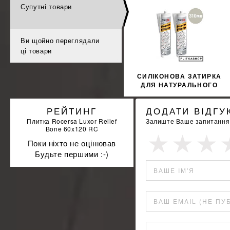
Супутні товари
%
ДІЗНАЙТИСЯ ЗНИЖКУ
КУПИТИ
Ви щойно переглядали
ці товари
СИЛІКОНОВА ЗАТИРКА
ДЛЯ НАТУРАЛЬНОГО
КАМЕНЮ SOPRO
MARMOR SILICON 793
РЕЙТИНГ
ДОДАТИ ВІДГУ
310МЛ
Плитка Rocersa Luxor Relief
Залиште Ваше запитання а
Bone 60x120 RC
Поки ніхто не оцінював
Будьте першими :-)
ВАШЕ ІМ'Я
ВАШ EMAIL (НЕ ПУ