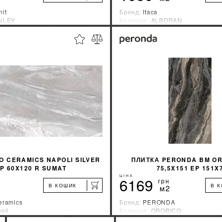
nit
Бренд:
Itaca
NLEY
Колекція:
ALBORAN
ник:
Украина
Країна-виробник:
Индия
%
ДІЗНАЙТИСЯ ЗНИЖКУ
ДІЗНАЙТИСЯ ЗН
КУПИТИ
КУПИТИ
O CERAMICS NAPOLI SILVER
ПЛИТКА PERONDA BM OR
 P 60X120 R SUMAT
75,5X151 EP 151X
ЦІНА
6169
грн
В КОШИК
В 
м2
eramics
Бренд:
PERONDA
oli
Колекція:
OROBICO
ник:
Украина
Країна-виробник:
Испания