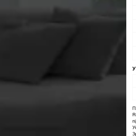
П
R
п
У
З