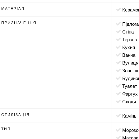
МАТЕРІАЛ
Керамо
ПРИЗНАЧЕННЯ
підлога
стіна
тераса
кухня
ванна
вулиця
зовніш
будино
туалет
фартух
сходи
СТИЛІЗАЦІЯ
камінь
ТИП
морозо
матова