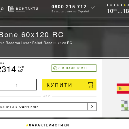
0800 215 712
ФО
КОНТАКТИ
10
...1
00
Безкоштовно по Україні
 Bone 60x120 RC
ка Rocersa Luxor Relief Bone 60x120 RC
ІНА
2314
грн
Є В НАЯВНОСТІ
м2
КУПИТИ
АБО
КУПИТИ В ОДИН КЛІК
ХАРАКТЕРИСТИКИ