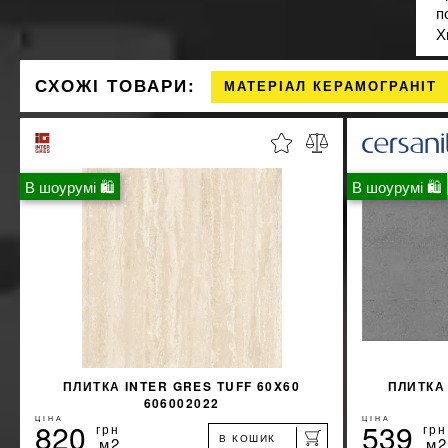
п
Х
СХОЖІ ТОВАРИ:
МАТЕРІАЛ КЕРАМОГРАНІТ
В шоурумі 🛍
В шоурумі 🛍
ПЛИТКА INTER GRES TUFF 60X60
ПЛИТКА
606002022
ЦІНА
ЦІНА
820
539
грн
грн
В КОШИК
м2
м2