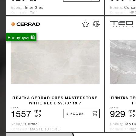
Бренд:
Inter Gres
Бренд:
Cersa
Колекція:
Tuff
Колекція:
HE
Країна-виробник:
Украина
Країна-вироб
%
ДІЗНАЙТИСЯ ЗНИЖКУ
В шоурумі 🛍
КУПИТИ
ПЛИТКА CERRAD GRES MASTERSTONE
ПЛИТКА TE
WHITE RECT. 59.7X119.7
F
ЦІНА
ЦІНА
1557
929
грн
грн
В КОШИК
м2
м2
Бренд:
Cerrad
Бренд:
Teo C
Колекція:
MASTERSTONE
Колекція:
Nap
Країна-виробник:
Польша
Країна-вироб