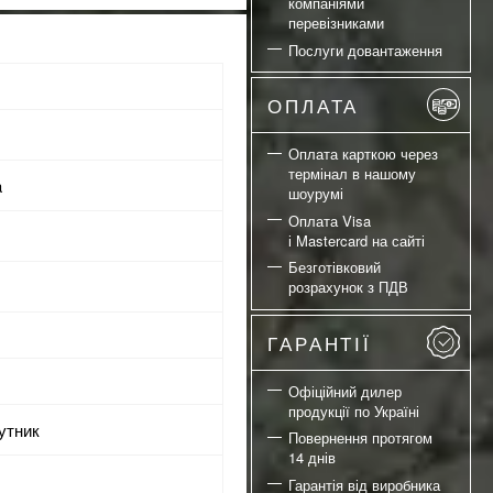
компаніями
перевізниками
Послуги довантаження
ОПЛАТА
Оплата карткою через
термінал в нашому
a
шоурумі
Оплата Visa
і Mastercard на сайті
Безготівковий
розрахунок з ПДВ
ГАРАНТІЇ
Офіційний дилер
продукції по Україні
кутник
Повернення протягом
14 днів
Гарантія від виробника