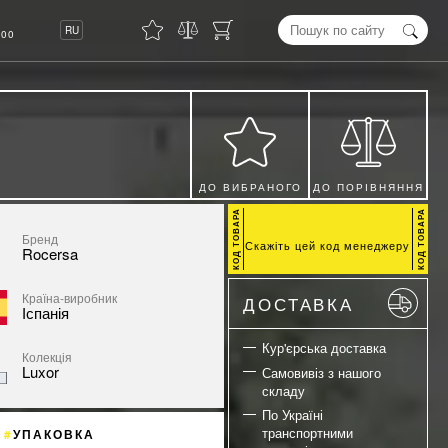
8
RU
00
ДО ВИБРАНОГО
ДО ПОРІВНЯННЯ
Бренд
Скажіть цей код менеджеру
Rocersa
Країна-виробник
ДОСТАВКА
Іспанія
Кур'єрська доставка
Колекція
Luxor
Самовивіз з нашого
складу
По Україні
транспортними
УПАКОВКА