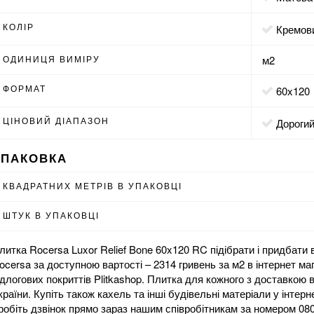
КОЛІР
кремов
ОДИНИЦЯ ВИМІРУ
м2
ФОРМАТ
60x120
ЦІНОВИЙ ДІАПАЗОН
Дороги
УПАКОВКА
КВАДРАТНИХ МЕТРІВ В УПАКОВЦІ
ШТУК В УПАКОВЦІ
литка Rocersa Luxor Relief Bone 60x120 RC підібрати і придбати 
ocersa за доступною вартості – 2314 гривень за м2 в
інтернет ма
ідлогових покриттів Plitkashop. Плитка для кожного з доставкою 
країни. Купіть також
кахель
та інші будівельні матеріали у інтерн
робіть дзвінок прямо зараз нашим співробітникам за номером 08