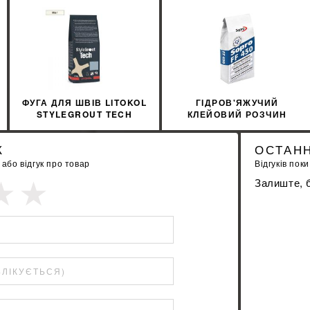
%
ДІЗНАЙТИСЯ ЗНИЖКУ
ДІЗНАЙТИСЯ ЗН
КУПИТИ
КУПИТИ
ФУГА ДЛЯ ШВІВ LITOKOL
ГІДРОВ'ЯЖУЧИЙ
STYLEGROUT TECH
КЛЕЙОВИЙ РОЗЧИН
SGTCHWHT10063 3 КГ
SOPRO FF 450/5 5КГ
WHITE 1 БІЛИЙ
К
ОСТАНН
бо відгук про товар
Відгуків поки
Залиште, б
БЛІКУЄТЬСЯ)