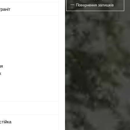
Повернення залишків
граніт
ня
к
стійка