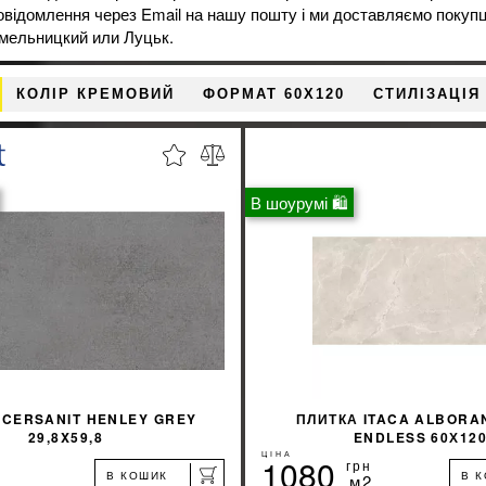
овідомлення через Email на нашу пошту і ми доставляємо покупц
мельницкий или Луцьк.
КОЛІР КРЕМОВИЙ
ФОРМАТ 60X120
СТИЛІЗАЦІЯ
В шоурумі 🛍
 CERSANIT HENLEY GREY
ПЛИТКА ITACA ALBORA
29,8X59,8
ENDLESS 60Х12
ЦІНА
1080
грн
В КОШИК
В 
м2