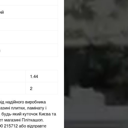
ий
й
1.44
2
від надійного виробника
газині
плитки, ламінату і
в будь-який куточок Києва та
ет магазині Пліткашоп.
00 215712 або відправте