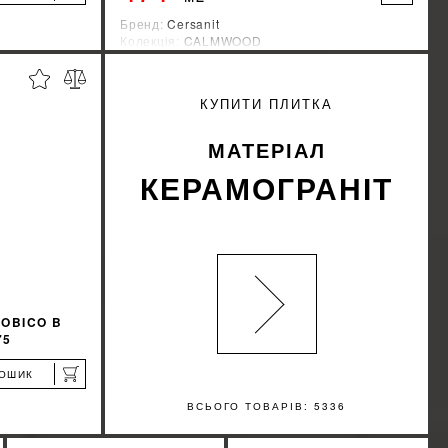
Бренд:
Cersanit
Колекція:
CALMWOOD
Країна-виробник:
Украина
%
%
ИЖКУ
ДІЗНАЙТИСЯ ЗНИЖКУ
КУПИТИ ПЛИТКА
КУПИТИ
МАТЕРІАЛ
КЕРАМОГРАНІТ
OBICO B
75
КОШИК
ВСЬОГО ТОВАРІВ: 5336