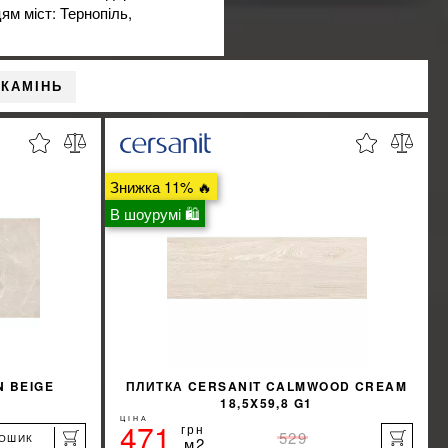
ям міст: Тернопіль,
 КАМІНЬ
Знижка 11% 🔥
В шоурумі 🛍
N BEIGE
ПЛИТКА CERSANIT CALMWOOD CREAM
0
18,5X59,8 G1
ЦІНА
471
грн
529
КОШИК
м2