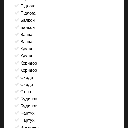
підлога
підлога
балкон
балкон
ванна
ванна
кухня
кухня
коридор
коридор
сходи
сходи
стіна
будинок
будинок
фартух
фартух
зовнішня