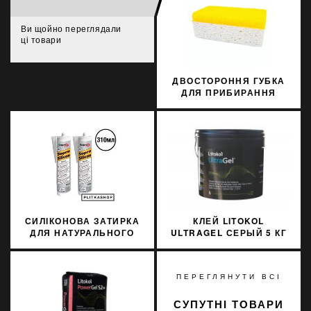
Ви щойно переглядали
ці товари
ДВОСТОРОННЯ ГУБКА
ДЛЯ ПРИБИРАННЯ
ЕПОКСИДНИХ ФУГ
LITOKOL 291CELRIG
СИЛІКОНОВА ЗАТИРКА
КЛЕЙ LITOKOL
ДЛЯ НАТУРАЛЬНОГО
ULTRAGEL СЕРЫЙ 5 КГ
КАМЕНЮ SOPRO
D1TE ULTGG0005
MARMOR SILICON 791
310МЛ
ПЕРЕГЛЯНУТИ ВСІ
СУПУТНІ ТОВАРИ