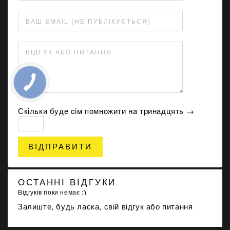
ВАШ EMAIL (НЕ ПУБЛІКУЄТЬСЯ)
ВІДГУК АБО ПИТАННЯ
Скільки буде ciм пoмнoжити нa тринадцять →
ВІДПРАВИТИ
ОСТАННІ ВІДГУКИ
Відгуків поки немає :'(
Залиште, будь ласка, свій відгук або питання