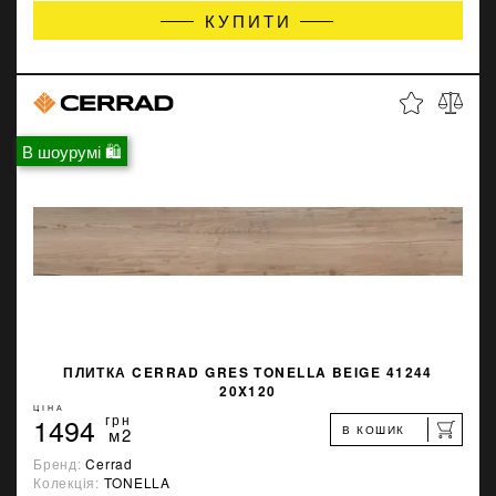
КУПИТИ
В шоурумі 🛍
ПЛИТКА CERRAD GRES TONELLA BEIGE 41244
20X120
ЦІНА
1494
грн
В КОШИК
м2
Бренд:
Cerrad
Колекція:
TONELLA