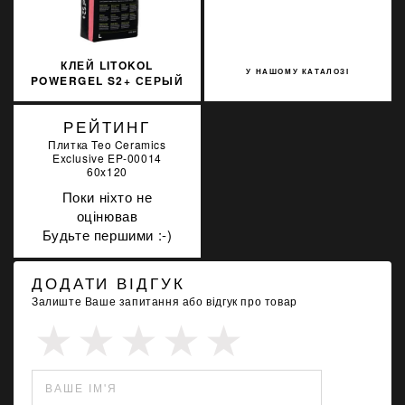
КЛЕЙ LITOKOL
У НАШОМУ КАТАЛОЗІ
POWERGEL S2+ СЕРЫЙ
20 КГ C2TES2
PWRGS2G0020
РЕЙТИНГ
Плитка Teo Ceramics
Exclusive EP-00014
60x120
Поки ніхто не
оцінював
Будьте першими :-)
ДОДАТИ ВІДГУК
Залиште Ваше запитання або відгук про товар
ВАШЕ ІМ'Я