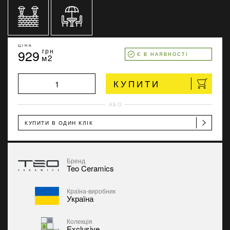
ЦІНА
929
грн
Є В НАЯВНОСТІ
м2
КУПИТИ
АБО
КУПИТИ В ОДИН КЛІК
Бренд
Teo Ceramics
Країна-виробник
Україна
Колекція
Exclusive