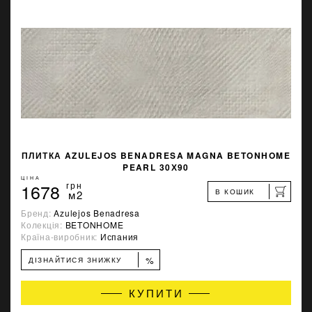
ПЛИТКА AZULEJOS BENADRESA MAGNA BETONHOME
PEARL 30Х90
ЦІНА
1678
грн
В КОШИК
м2
Бренд:
Azulejos Benadresa
Колекція:
BETONHOME
Країна-виробник:
Испания
%
ДІЗНАЙТИСЯ ЗНИЖКУ
КУПИТИ