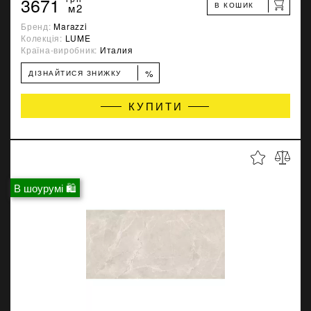
3671
В КОШИК
м2
Бренд:
Marazzi
Колекція:
LUME
Країна-виробник:
Италия
%
ДІЗНАЙТИСЯ ЗНИЖКУ
КУПИТИ
В шоурумі 🛍