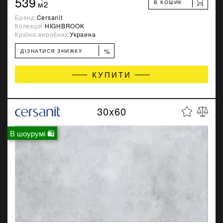
539
В КОШИК
м2
Бренд:
Cersanit
Колекція:
HIGHBROOK
Країна-виробник:
Украина
%
ДІЗНАТИСЯ ЗНИЖКУ
КУПИТИ
30x60
В шоурумі 🛍