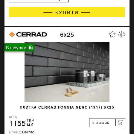
КУПИТИ
6x25
В шоурумі 🛍
ПЛИТКА CERRAD FOGGIA NERO (1917) 6X25
ЦІНА
1155
грн
В КОШИК
м2
Бренд:
Cerrad