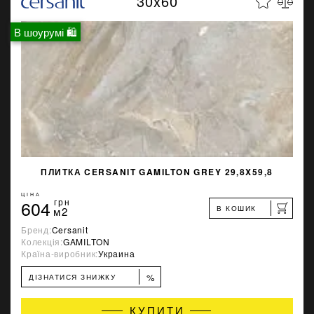
30x60
В шоурумі 🛍
ПЛИТКА CERSANIT GAMILTON GREY 29,8X59,8
ЦІНА
604
грн
В КОШИК
м2
Бренд:
Cersanit
Колекція:
GAMILTON
Країна-виробник:
Украина
%
ДІЗНАТИСЯ ЗНИЖКУ
КУПИТИ