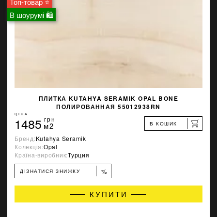
Топ-товар ⭐
В шоурумі 🛍
ПЛИТКА KUTAHYA SERAMIK OPAL BONE
ПОЛИРОВАННАЯ 55012938RN
ЦІНА
1485
грн
В КОШИК
м2
Бренд:
Kutahya Seramik
Колекція:
Opal
Країна-виробник:
Турция
%
ДІЗНАТИСЯ ЗНИЖКУ
КУПИТИ