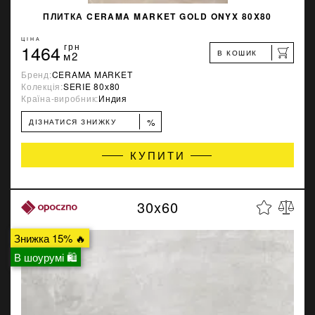
ПЛИТКА CERAMA MARKET GOLD ONYX 80X80
ЦІНА
1464
грн
В КОШИК
м2
Бренд:
CERAMA MARKET
Колекція:
SERIE 80х80
Країна-виробник:
Индия
%
ДІЗНАТИСЯ ЗНИЖКУ
КУПИТИ
30x60
Знижка 15% 🔥
В шоурумі 🛍