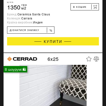
ЦІНА
1350
грн
В КОШИК
м2
Бренд:
Ceramica Santa Claus
Колекція:
Carrara
Країна-виробник:
Индия
%
ДІЗНАТИСЯ ЗНИЖКУ
КУПИТИ
6x25
В шоурумі 🛍