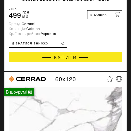
ЦІНА
499
грн
В КОШИК
м2
Бренд:
Cersanit
Колекція:
Calston
Країна-виробник:
Украина
%
ДІЗНАТИСЯ ЗНИЖКУ
КУПИТИ
60x120
В шоурумі 🛍