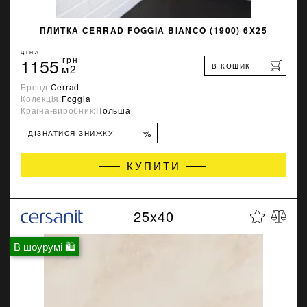
ПЛИТКА CERRAD FOGGIA BIANCO (1900) 6X25
ЦІНА
1155
грн
В КОШИК
м2
Бренд:
Cerrad
Колекція:
Foggia
Країна-виробник:
Польша
%
ДІЗНАТИСЯ ЗНИЖКУ
КУПИТИ
25x40
В шоурумі 🛍