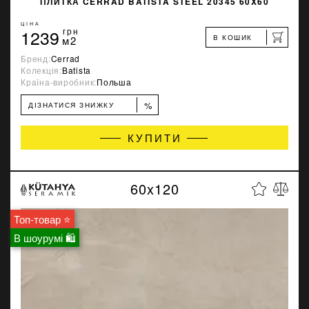
ПЛИТКА CERRAD BATISTA STEEL 20345 60X60
ЦІНА
1239
грн
В КОШИК
м2
Бренд:
Cerrad
Колекція:
Batista
Країна-виробник:
Польша
%
ДІЗНАТИСЯ ЗНИЖКУ
КУПИТИ
60x120
Топ-товар ⭐
В шоурумі 🛍