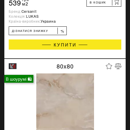
539
В КОШИК
м2
Бренд:
Cersanit
Колекція:
LUKAS
Країна-виробник:
Украина
%
ДІЗНАТИСЯ ЗНИЖКУ
КУПИТИ
80x80
В шоурумі 🛍