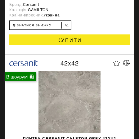
Бренд:
Cersanit
Колекція:
GAMILTON
Країна-виробник:
Украина
%
ДІЗНАТИСЯ ЗНИЖКУ
КУПИТИ
42x42
В шоурумі 🛍
ПЛИТКА CERSANIT CALSTON GREY 42X42