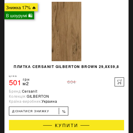
Знижка 17% 🔥
В шоурумі 🛍
ПЛИТКА CERSANIT GILBERTON BROWN 29,8X59,8
ЦІНА
501
грн
604
м2
Бренд:
Cersanit
Колекція:
GILBERTON
Країна-виробник:
Украина
%
ДІЗНАТИСЯ ЗНИЖКУ
КУПИТИ