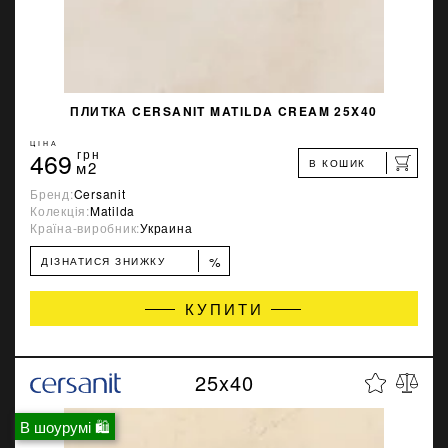
ПЛИТКА CERSANIT MATILDA CREAM 25X40
ЦІНА
469
грн
В КОШИК
м2
Бренд:
Cersanit
Колекція:
Matilda
Країна-виробник:
Украина
%
ДІЗНАТИСЯ ЗНИЖКУ
КУПИТИ
25x40
В шоурумі 🛍