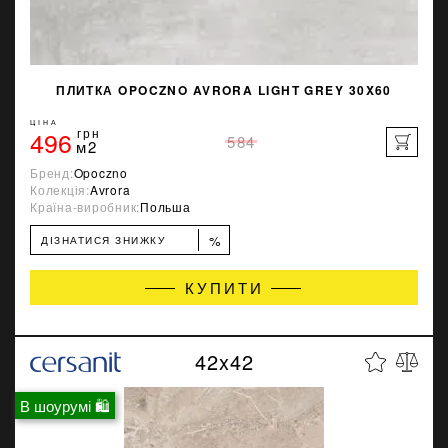
ПЛИТКА OPOCZNO AVRORA LIGHT GREY 30X60
ЦІНА
496
грн
584
м2
Бренд:
Opoczno
Колекція:
Avrora
Країна-виробник:
Польша
%
ДІЗНАТИСЯ ЗНИЖКУ
КУПИТИ
42x42
В шоурумі 🛍