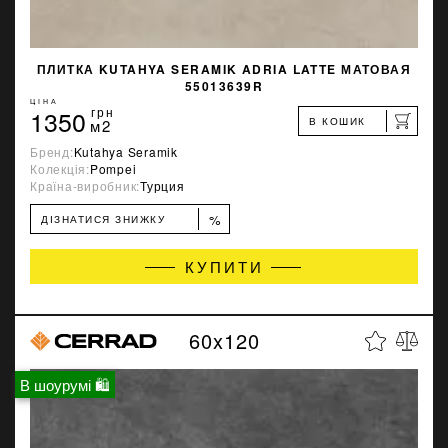
ПЛИТКА KUTAHYA SERAMIK ADRIA LATTE МАТОВАЯ
55013639R
ЦІНА
1350
грн
В КОШИК
м2
Бренд:
Kutahya Seramik
Колекція:
Pompei
Країна-виробник:
Турция
%
ДІЗНАТИСЯ ЗНИЖКУ
КУПИТИ
60x120
В шоурумі 🛍