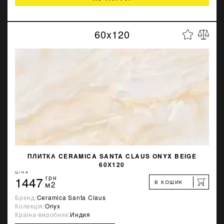
60x120
ПЛИТКА CERAMICA SANTA CLAUS ONYX BEIGE
60Х120
ЦІНА
1447
грн
В КОШИК
м2
Бренд:
Ceramica Santa Claus
Колекція:
Onyx
Країна-виробник:
Индия