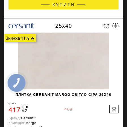
КУПИТИ
25x40
Знижка 11% 🔥
ПЛИТКА CERSANIT MARGO СВІТЛО-СІРА 25X40
ЦІНА
417
грн
469
м2
Бренд:
Cersanit
Колекція:
Margo