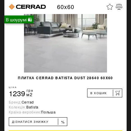
60x60
В шоурумі 🛍
ПЛИТКА CERRAD BATISTA DUST 28640 60X60
ЦІНА
1239
грн
В КОШИК
м2
Бренд:
Cerrad
Колекція:
Batista
Країна-виробник:
Польша
%
ДІЗНАТИСЯ ЗНИЖКУ