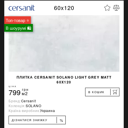
60x120
Топ-товар ⭐
В шоурумі 🛍
ПЛИТКА CERSANIT SOLANO LIGHT GREY MATT
60X120
ЦІНА
799
грн
В КОШИК
м2
Бренд:
Cersanit
Колекція:
SOLANO
Країна-виробник:
Украина
%
ДІЗНАТИСЯ ЗНИЖКУ