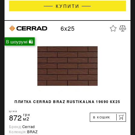
КУПИТИ
6x25
В шоурумі 🛍
ПЛИТКА CERRAD BRAZ RUSTIKALNA 19690 6X25
ЦІНА
872
грн
В КОШИК
м2
Бренд:
Cerrad
Колекція:
BRAZ