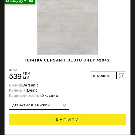
ПЛИТКА CERSANIT DESTO GREY 42X42
ЦІНА
539
грн
В КОШИК
м2
Бренд:
Cersanit
Колекція:
Desto
Країна-виробник:
Украина
%
ДІЗНАТИСЯ ЗНИЖКУ
КУПИТИ