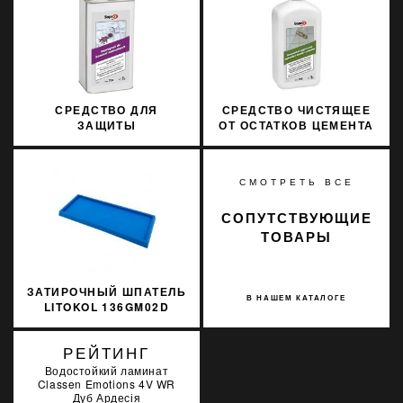
СРЕДСТВО ДЛЯ
СРЕДСТВО ЧИСТЯЩЕЕ
ЗАЩИТЫ
ОТ ОСТАТКОВ ЦЕМЕНТА
ИСКУССТВЕННОГО И
ДЛЯ НАРУЖНЫХ
НАТУРАЛЬНОГО КАМНЯ
ПРИМЕНЕНИЙ SOPRO
SOPRO MNP 704/1 1Л
ZEA 703/1 1Л
СМОТРЕТЬ ВСЕ
СОПУТСТВУЮЩИЕ
ТОВАРЫ
ЗАТИРОЧНЫЙ ШПАТЕЛЬ
В НАШЕМ КАТАЛОГЕ
LITOKOL 136GM02D
РЕЙТИНГ
Водостойкий ламинат
Classen Emotions 4V WR
Дуб Ардесія