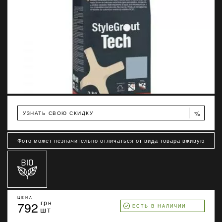
%
УЗНАТЬ СВОЮ СКИДКУ
Фото может незначительно отличаться от вида товара вживую
ЦЕНА
792
грн
ЕСТЬ В НАЛИЧИИ
шт