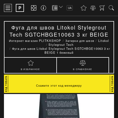
P
UA
Фуга для швов Litokol Stylegrout
Tech SGTCHBGE10063 3 кг BEIGE
1 бежевый
Интернет магазин PLITKASHOP
Затирки для швов
Litokol
Stylegrout Tech
Фуга для швов Litokol Stylegrout Tech SGTCHBGE10063 3 кг
BEIGE 1 бежевый
В ИЗБРАННОЕ
В СРАВНЕНИЕ
Скажите этот код менеджеру