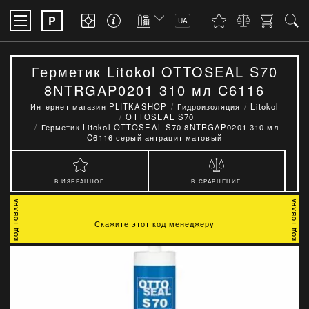
P
UA
Герметик Litokol OTTOSEAL S70
8NTRGAP0201 310 мл C6116
серый антрацит матовый
Интернет магазин PLITKASHOP
Гидроизоляция
Litokol
OTTOSEAL S70
Герметик Litokol OTTOSEAL S70 8NTRGAP0201 310 мл
C6116 серый антрацит матовый
В ИЗБРАННОЕ
В СРАВНЕНИЕ
Скажите этот код менеджеру