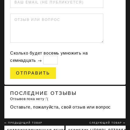
ВАШ EMAIL (НЕ ПУБЛИКУЕТСЯ)
ОТЗЫВ ИЛИ ВОПРОС
Сколько будет вoсeмь умнoжить нa
семнадцать →
ОТПРАВИТЬ
ПОСЛЕДНИЕ ОТЗЫВЫ
Отзывов пока нету :'(
Оставьте, пожалуйста, свой отзыв или вопрос
↢ ПРЕДЫДУЩИЙ ТОВАР
СЛЕДУЮЩИЙ ТОВАР ↣
ГИДРОИЗОЛЯЦИОННАЯ ЛЕНТА SOPRO DBF 638 120 ММ Х 10 М
ГЕРМЕТИК LITOKOL OTTOSEAL 