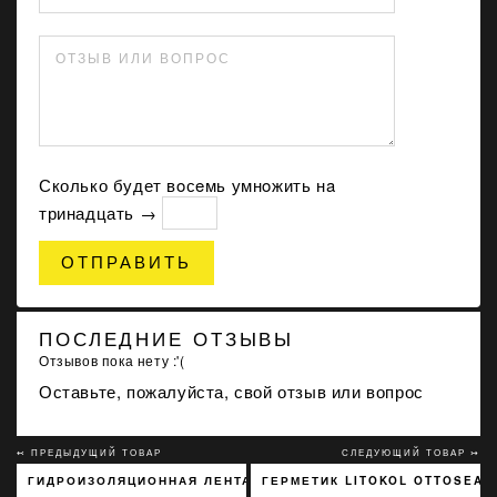
ОТЗЫВ ИЛИ ВОПРОС
Сколько будет вoсeмь умнoжить нa
тринадцать →
ОТПРАВИТЬ
ПОСЛЕДНИЕ ОТЗЫВЫ
Отзывов пока нету :'(
Оставьте, пожалуйста, свой отзыв или вопрос
↢ ПРЕДЫДУЩИЙ ТОВАР
СЛЕДУЮЩИЙ ТОВАР ↣
ГИДРОИЗОЛЯЦИОННАЯ ЛЕНТА SOPRO DBF 638 120 ММ Х 10 М
ГЕРМЕТИК LITOKOL OTTOSEAL