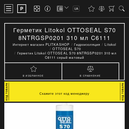
P
UA
Герметик Litokol OTTOSEAL S70
8NTRGSP0201 310 мл C6111
серый матовый
Интернет магазин PLITKASHOP
Гидроизоляция
Litokol
OTTOSEAL S70
Герметик Litokol OTTOSEAL S70 8NTRGSP0201 310 мл
C6111 серый матовый
В ИЗБРАННОЕ
В СРАВНЕНИЕ
Скажите этот код менеджеру