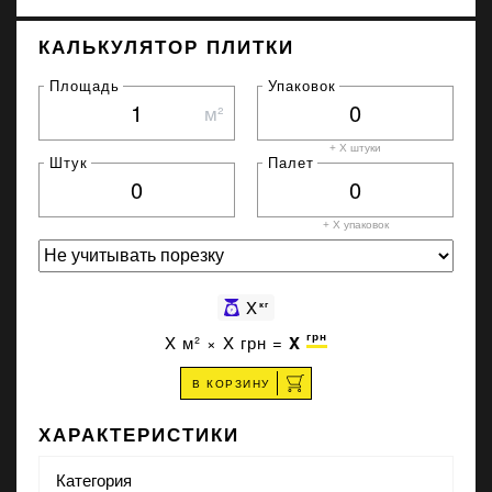
КАЛЬКУЛЯТОР ПЛИТКИ
Площадь
Упаковок
м²
+ X штуки
Штук
Палет
+ X
упаковок
X
кг
грн
X
м² ×
X
грн =
X
В КОРЗИНУ
ХАРАКТЕРИСТИКИ
Категория