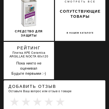
СМОТРЕТЬ ВСЕ
СОПУТСТВУЮЩИЕ
ТОВАРЫ
СРЕДСТВО ДЛЯ
В НАШЕМ КАТАЛОГЕ
ЗАЩИТЫ
ИСКУССТВЕННОГО И
НАТУРАЛЬНОГО КАМНЯ
РЕЙТИНГ
SOPRO MNF 705/1 1Л
Плитка APE Ceramica
ARGILLAE NOCTA 60x120
Пока никто не
оценивал
Будьте первыми :-)
ДОБАВИТЬ ОТЗЫВ
Оставьте Ваш вопрос или отзыв о товаре