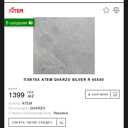
В шоуруме 🛍
ПЛИТКА ATEM QVARZO SILVER R 60X60
ЦЕНА
1399
грн
В КОРЗИНУ
м2
Бренд:
ATEM
Коллекция:
QVARZO
Страна-производитель:
Украина
%
УЗНАТЬ СВОЮ СКИДКУ