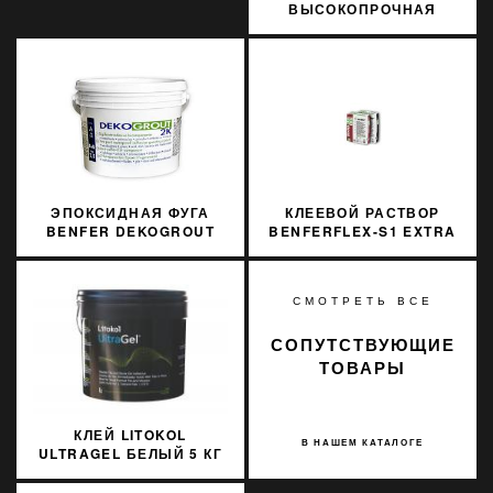
ВЫСОКОПРОЧНАЯ
ЗАТИРКА 1-10 ММ
SOPRO TF+ 591 15КГ
ЭПОКСИДНАЯ ФУГА
КЛЕЕВОЙ РАСТВОР
BENFER DEKOGROUT
BENFERFLEX-S1 EXTRA
EPOXY 33 BOSTON FERN
WHITE C2TES1 ДО 20
3 КГ
ММ
СМОТРЕТЬ ВСЕ
СОПУТСТВУЮЩИЕ
ТОВАРЫ
КЛЕЙ LITOKOL
В НАШЕМ КАТАЛОГЕ
ULTRAGEL БЕЛЫЙ 5 КГ
D1TE ULTGB0005