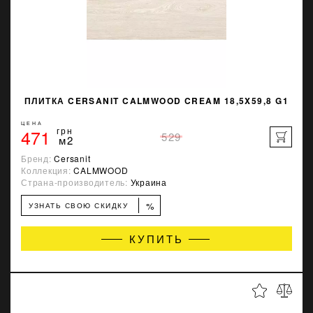
ПЛИТКА CERSANIT CALMWOOD CREAM 18,5X59,8 G1
ЦЕНА
471
грн
529
м2
Бренд:
Cersanit
Коллекция:
CALMWOOD
Страна-производитель:
Украина
%
УЗНАТЬ СВОЮ СКИДКУ
КУПИТЬ