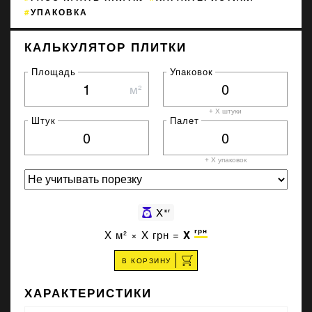
УПАКОВКА
КАЛЬКУЛЯТОР ПЛИТКИ
Площадь
Упаковок
м²
+ X штуки
Штук
Палет
+ X
упаковок
X
кг
грн
X
м² ×
X
грн =
X
В КОРЗИНУ
ХАРАКТЕРИСТИКИ