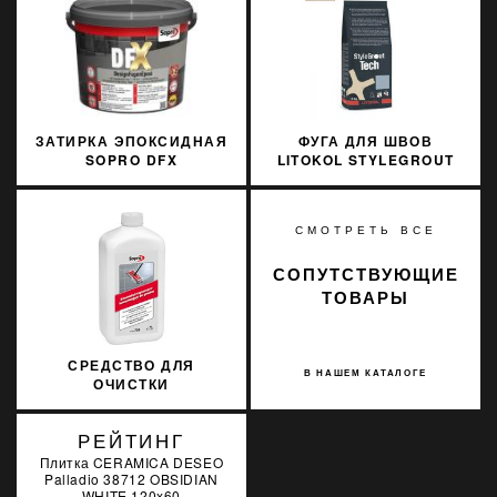
310МЛ
ЗАТИРКА ЭПОКСИДНАЯ
ФУГА ДЛЯ ШВОВ
SOPRO DFX
LITOKOL STYLEGROUT
JASNOSZARY 16 3 КГ
TECH SGTCHIVR30063 3
КГ IVORY 3 АЙВОРИ
СМОТРЕТЬ ВСЕ
СОПУТСТВУЮЩИЕ
ТОВАРЫ
СРЕДСТВО ДЛЯ
В НАШЕМ КАТАЛОГЕ
ОЧИСТКИ
КЕРАМОГРАНИТА
SOPRO FPR 708/1 1Л
РЕЙТИНГ
Плитка CERAMICA DESEO
Palladio 38712 OBSIDIAN
WHITE 120x60