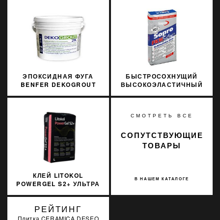
3 КГ
ЭПОКСИДНАЯ ФУГА
БЫСТРОСОХНУЩИЙ
BENFER DEKOGROUT
ВЫСОКОЭЛАСТИЧНЫЙ
EPOXY 33 BOSTON FERN
КЛЕЙ SOPRO FKM 600
3 КГ
SILVER 15КГ
СМОТРЕТЬ ВСЕ
СОПУТСТВУЮЩИЕ
ТОВАРЫ
КЛЕЙ LITOKOL
В НАШЕМ КАТАЛОГЕ
POWERGEL S2+ УЛЬТРА
БЕЛЫЙ 20 КГ C2TES2
PWRGS2B0020
РЕЙТИНГ
Плитка CERAMICA DESEO