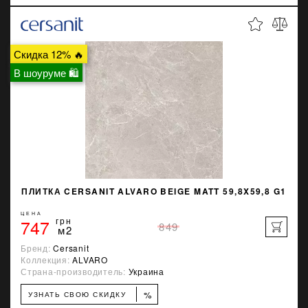
Скидка 12% 🔥
В шоуруме 🛍
ПЛИТКА CERSANIT ALVARO BEIGE MATT 59,8X59,8 G1
ЦЕНА
747
грн
849
м2
Бренд:
Cersanit
Коллекция:
ALVARO
Страна-производитель:
Украина
%
УЗНАТЬ СВОЮ СКИДКУ