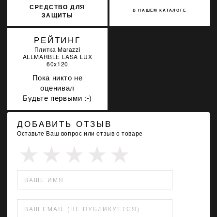
СРЕДСТВО ДЛЯ
В НАШЕМ КАТАЛОГЕ
ЗАЩИТЫ
ИСКУССТВЕННОГО И
НАТУРАЛЬНОГО КАМНЯ
РЕЙТИНГ
SOPRO MNP 704/1 1Л
Плитка Marazzi
ALLMARBLE LASA LUX
60x120
Пока никто не
оценивал
Будьте первыми :-)
ДОБАВИТЬ ОТЗЫВ
Оставьте Ваш вопрос или отзыв о товаре
ВАШЕ ИМЯ
ВАШ EMAIL (НЕ ПУБЛИКУЕТСЯ)