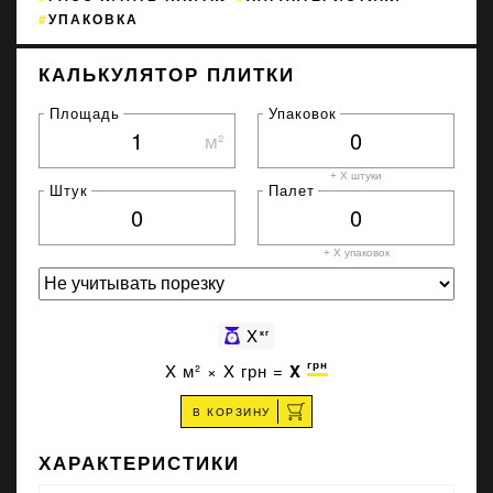
УПАКОВКА
КАЛЬКУЛЯТОР ПЛИТКИ
Площадь
Упаковок
м²
+ X штуки
Штук
Палет
+ X
упаковок
X
кг
грн
X
м² ×
X
грн =
X
В КОРЗИНУ
ХАРАКТЕРИСТИКИ