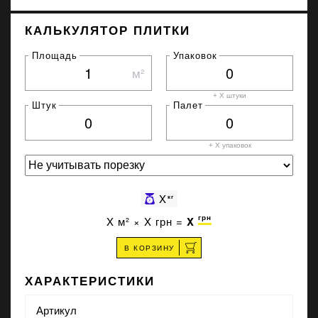
КАЛЬКУЛЯТОР ПЛИТКИ
Площадь
Упаковок
м²
+ X штуки
Штук
Палет
+ X
упаковок
X
кг
грн
X
м² ×
X
грн =
X
В КОРЗИНУ
ХАРАКТЕРИСТИКИ
Артикул