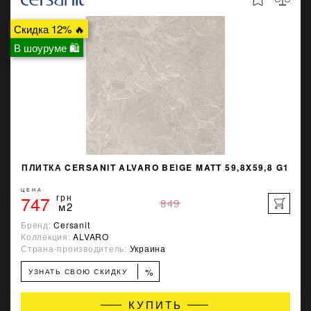
Скидка 12% 🔥
В шоуруме 🛍
ПЛИТКА CERSANIT ALVARO BEIGE MATT 59,8X59,8 G1
ЦЕНА
747
грн
849
м2
Бренд:
Cersanit
Коллекция:
ALVARO
Страна-производитель:
Украина
%
УЗНАТЬ СВОЮ СКИДКУ
КУПИТЬ