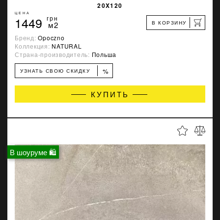
20X120
ЦЕНА
1449
грн
В КОРЗИНУ
м2
Бренд:
Opoczno
Коллекция:
NATURAL
Страна-производитель:
Польша
%
УЗНАТЬ СВОЮ СКИДКУ
КУПИТЬ
В шоуруме 🛍