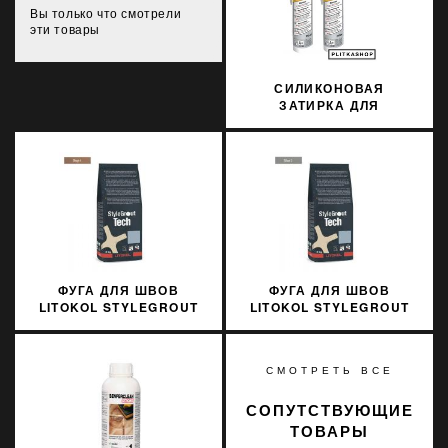
Вы только что смотрели
эти товары
СИЛИКОНОВАЯ
ЗАТИРКА ДЛЯ
НАТУРАЛЬНОГО КАМНЯ
SOPRO
MARMORSILICON 799
310МЛ
ФУГА ДЛЯ ШВОВ
ФУГА ДЛЯ ШВОВ
LITOKOL STYLEGROUT
LITOKOL STYLEGROUT
TECH SGTCHBGE40063
TECH SGTCHWHT20063
3 КГ BEIGE 4 БЕЖЕВЫЙ
3 КГ WHITE 2 БЕЛЫЙ
СМОТРЕТЬ ВСЕ
СОПУТСТВУЮЩИЕ
ТОВАРЫ