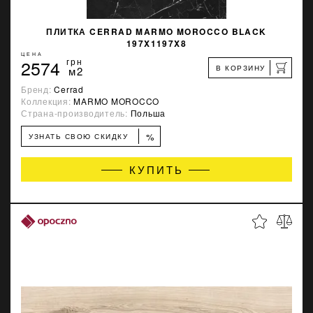
ПЛИТКА CERRAD MARMO MOROCCO BLACK
197X1197X8
ЦЕНА
2574
грн
В КОРЗИНУ
м2
Бренд:
Cerrad
Коллекция:
MARMO MOROCCO
Страна-производитель:
Польша
%
УЗНАТЬ СВОЮ СКИДКУ
КУПИТЬ