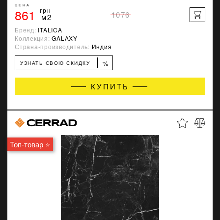
ЦЕНА
861
грн
1076
м2
Бренд:
ITALICA
Коллекция:
GALAXY
Страна-производитель:
Индия
%
УЗНАТЬ СВОЮ СКИДКУ
КУПИТЬ
Топ-товар ⭐