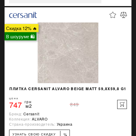
Скидка 12% 🔥
В шоуруме 🛍
ПЛИТКА CERSANIT ALVARO BEIGE MATT 59,8X59,8 G1
ЦЕНА
747
грн
849
м2
Бренд:
Cersanit
Коллекция:
ALVARO
Страна-производитель:
Украина
%
УЗНАТЬ СВОЮ СКИДКУ