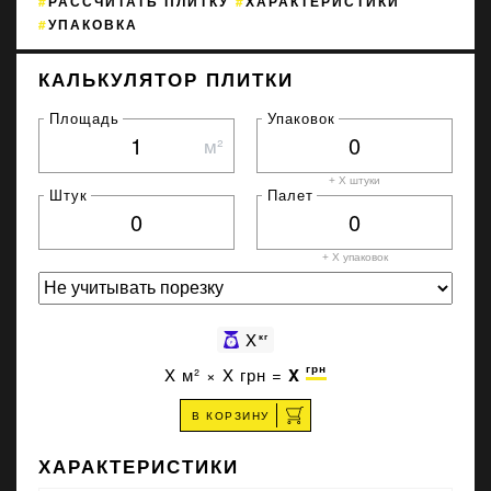
РАССЧИТАТЬ ПЛИТКУ
ХАРАКТЕРИСТИКИ
УПАКОВКА
КАЛЬКУЛЯТОР ПЛИТКИ
Площадь
Упаковок
м²
+ X штуки
Штук
Палет
+ X
упаковок
X
кг
грн
X
м² ×
X
грн =
X
В КОРЗИНУ
ХАРАКТЕРИСТИКИ