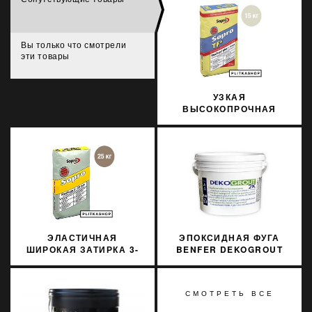
Вы только что смотрели
эти товары
УЗКАЯ
ВЫСОКОПРОЧНАЯ
ЗАТИРКА 1-10 ММ
SOPRO TF+ 556 15КГ
ЭЛАСТИЧНАЯ
ЭПОКСИДНАЯ ФУГА
ШИРОКАЯ ЗАТИРКА 3-
BENFER DEKOGROUT
20 ММ SOPRO FL 627/25
EPOXY 66 CHESTNUT
25КГ
BROWN 3 КГ
СМОТРЕТЬ ВСЕ