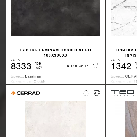
ПЛИТКА LAMINAM OSSIDO NERO
ПЛИТКА 
100X300X3
INVI
ЦЕНА
ЦЕНА
8333
1342
грн
г
В КОРЗИНУ
м2
Бренд:
Laminam
Бренд:
CERA
Коллекция:
Ossido
Коллекция:
6
Страна-производитель:
Италия
Страна-прои
%
УЗНАТЬ СВОЮ СКИДКУ
КУПИТЬ