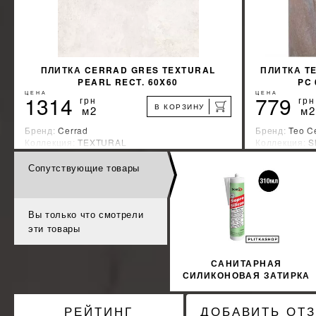
ПЛИТКА CERRAD GRES TEXTURAL
ПЛИТКА TE
PEARL RECT. 60X60
PC
ЦЕНА
ЦЕНА
1314
779
грн
грн
В КОРЗИНУ
м2
м2
Бренд:
Cerrad
Бренд:
Teo C
Коллекция:
TEXTURAL
Коллекция:
S
Страна-производитель:
Польша
Страна-прои
Сопутствующие товары
%
УЗНАТЬ СВОЮ СКИДКУ
КУПИТЬ
Вы только что смотрели
эти товары
САНИТАРНАЯ
СИЛИКОНОВАЯ ЗАТИРКА
SOPRO SILICON 061
310МЛ
РЕЙТИНГ
ДОБАВИТЬ ОТ