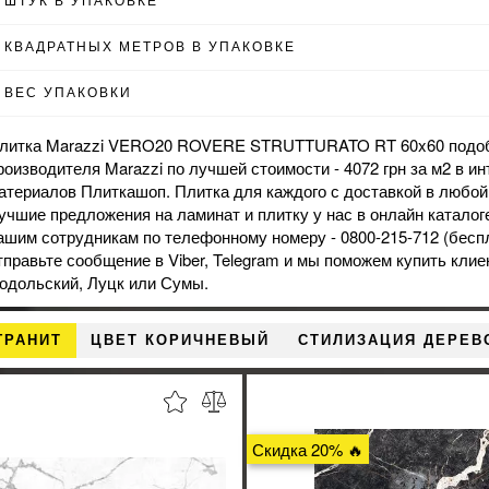
КВАДРАТНЫХ МЕТРОВ В УПАКОВКЕ
ВЕС УПАКОВКИ
литка Marazzi VERO20 ROVERE STRUTTURATO RT 60x60 подобр
роизводителя Marazzi по лучшей стоимости - 4072 грн за м2 в и
атериалов Плиткашоп. Плитка для каждого с доставкой в любой 
учшие предложения на
ламинат
и
плитку
у нас в онлайн катало
ашим сотрудникам по телефонному номеру - 0800-215-712 (беспл
тправьте сообщение в
Viber
, Telegram и мы поможем купить клие
одольский, Луцк или Сумы.
ГРАНИТ
ЦВЕТ КОРИЧНЕВЫЙ
СТИЛИЗАЦИЯ ДЕРЕВ
Скидка 20% 🔥