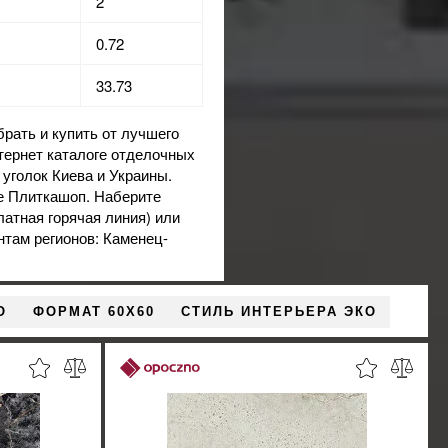
2
0.72
33.73
ать и купить от лучшего
нтернет каталоге отделочных
уголок Киева и Украины.
ге Плиткашоп. Наберите
атная горячая линия) или
нтам регионов: Каменец-
О
ФОРМАТ 60X60
СТИЛЬ ИНТЕРЬЕРА ЭКО