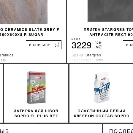
O CERAMICS SLATE GREY F
ПЛИТКА STARGRES TO
 600X600X8 R SUGAR
ANTRACITE RECT 9
ЦЕНА
3229
грн
В КОРЗИНУ
В 
м2
eramics
Бренд:
Stargres
late
Коллекция:
Town
зводитель:
Украина
Страна-производитель:
Польша
%
УЗНАТЬ СВОЮ СКИДКУ
УЗНАТЬ СВОЮ С
КУПИТЬ
КУПИТЬ
ЗАТИРКА ДЛЯ ШВОВ
ЭЛАСТИЧНЫЙ БЕЛЫЙ
SOPRO FL PLUS BEZ
КЛЕЕВОЙ СОСТАВ SOPRO
JURA 33
FF 455/5 5КГ
ЗЫВ
ПОСЛЕ