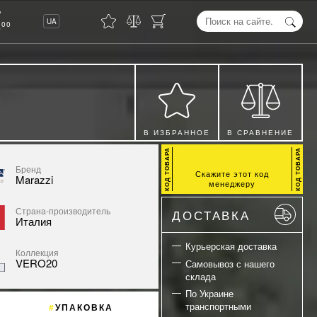
8
UA
00
В ИЗБРАННОЕ
В СРАВНЕНИЕ
Бренд
Скажите этот код
Marazzi
менеджеру
Страна-производитель
ДОСТАВКА
Италия
Курьерская доставка
Коллекция
VERO20
Самовывоз с нашего
склада
По Украине
транспортными
УПАКОВКА