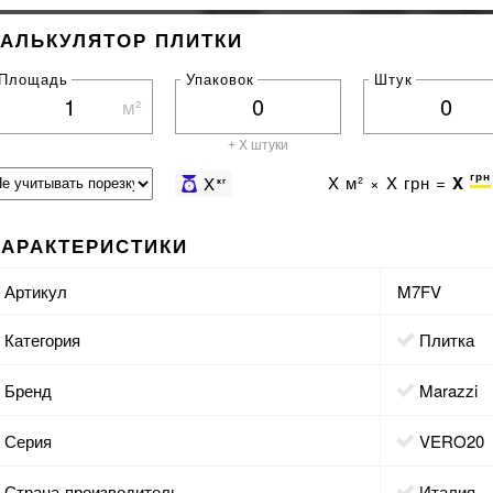
КАЛЬКУЛЯТОР ПЛИТКИ
Площадь
Упаковок
Штук
м²
+ X штуки
грн
X
м² ×
X
грн =
X
X
кг
ХАРАКТЕРИСТИКИ
Артикул
M7FV
Категория
Плитка
Бренд
Marazzi
Серия
VERO20
Страна-производитель
Италия