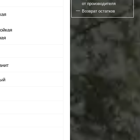
от производителя
Возврат остатков
кая
тойкая
ная
анит
вый