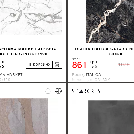
CERAMA MARKET ALESSIA
ПЛИТКА ITALICA GALAXY H
SIBLE CARVING 60Х120
60X60
ЦЕНА
861
рн
грн
1076
В КОРЗИНУ
м2
м2
MA MARKET
Бренд:
ITALICA
0x120
Коллекция:
GALAXY
зводитель:
Индия
Страна-производитель:
Индия
%
УЗНАТЬ СВОЮ СКИДКУ
УЗНАТЬ СВОЮ С
КУПИТЬ
КУПИТЬ