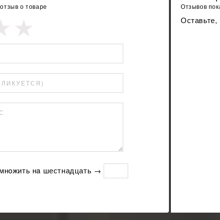
 отзыв о товаре
Отзывов пока
Оставьте,
БЛИКУЕТСЯ)
С
умнoжить нa шестнадцать →