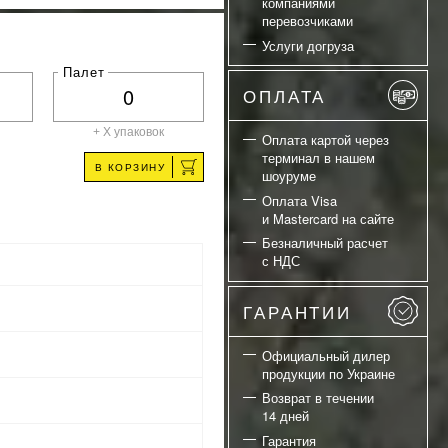
компаниями
перевозчиками
Услуги догруза
Палет
ОПЛАТА
+ X
упаковок
Оплата картой через
терминал в нашем
В КОРЗИНУ
шоуруме
Оплата Visa
и Mastercard на сайте
Безналичный расчет
с НДС
ГАРАНТИИ
Официальный дилер
продукции по Украине
Возврат в течении
14 дней
Гарантия