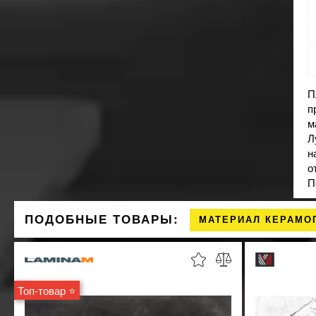
П
п
м
Л
н
о
П
ПОДОБНЫЕ ТОВАРЫ:
МАТЕРИАЛ КЕРАМО
Топ-товар ⭐