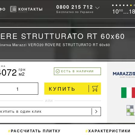
0800 215 712
ФО
КОНТАКТЫ
10
...1
00
Бесплатно по Украине
VERE STRUTTURATO RT 60x60
Плитка Marazzi VERO20 ROVERE STRUTTURATO RT 60x60
ЕНА
4072
грн
ЕСТЬ В НАЛИЧИИ
м2
КУПИТЬ
ИЛИ
КУПИТЬ В ОДИН КЛИК
РАССЧИТАТЬ ПЛИТКУ
ХАРАКТЕРИСТИКИ