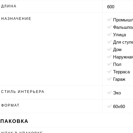
ДЛИНА
600
НАЗНАЧЕНИЕ
промыш
фальшпо
улица
для ступ
дом
наружна
пол
терраса
гараж
СТИЛЬ ИНТЕРЬЕРА
эко
ФОРМАТ
60x60
УПАКОВКА
ШТУК В УПАКОВКЕ