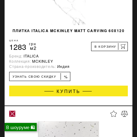
ПЛИТКА ITALICA MCKINLEY MATT CARVING 60X120
ЦЕНА
1283
грн
В КОРЗИНУ
м2
Бренд:
ITALICA
Коллекция:
MCKINLEY
Страна-производитель:
Индия
%
УЗНАТЬ СВОЮ СКИДКУ
КУПИТЬ
В шоуруме 🛍