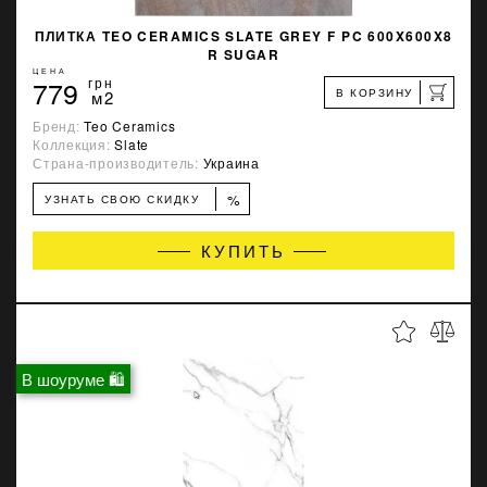
ПЛИТКА TEO CERAMICS SLATE GREY F PC 600X600X8
R SUGAR
ЦЕНА
779
грн
В КОРЗИНУ
м2
Бренд:
Teo Ceramics
Коллекция:
Slate
Страна-производитель:
Украина
%
УЗНАТЬ СВОЮ СКИДКУ
КУПИТЬ
В шоуруме 🛍