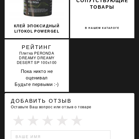
СОПУТСТВУЮЩИЕ
ТОВАРЫ
КЛЕЙ ЭПОКСИДНЫЙ
В НАШЕМ КАТАЛОГЕ
LITOKOL POWERGEL
PRO MAX УЛЬТРА
БЕЛЫЙ 10 КГ R2TRM
РЕЙТИНГ
PWRGPRMXB0010
Плитка PERONDA
DREAMY DREAMY
DESERT SP 100x100
Пока никто не
оценивал
Будьте первыми :-)
ДОБАВИТЬ ОТЗЫВ
Оставьте Ваш вопрос или отзыв о товаре
ВАШЕ ИМЯ