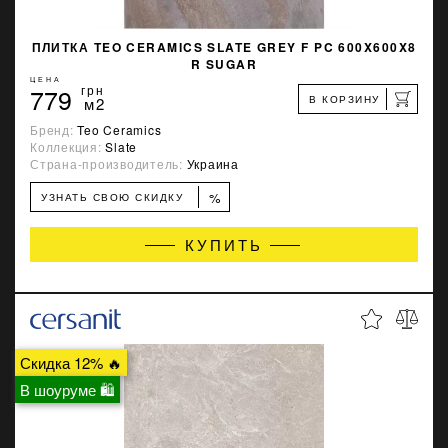
ПЛИТКА TEO CERAMICS SLATE GREY F PC 600X600X8
R SUGAR
ЦЕНА
779
грн
В КОРЗИНУ
м2
Бренд:
Teo Ceramics
Коллекция:
Slate
Страна-производитель:
Украина
%
УЗНАТЬ СВОЮ СКИДКУ
КУПИТЬ
Скидка 12% 🔥
В шоуруме 🛍