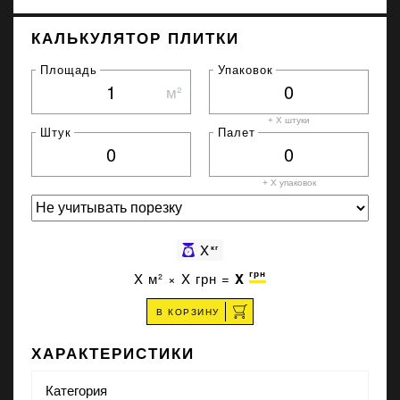
КАЛЬКУЛЯТОР ПЛИТКИ
Площадь
Упаковок
м²
+ X штуки
Штук
Палет
+ X
упаковок
X
кг
грн
X
м² ×
X
грн =
X
В КОРЗИНУ
ХАРАКТЕРИСТИКИ
Категория