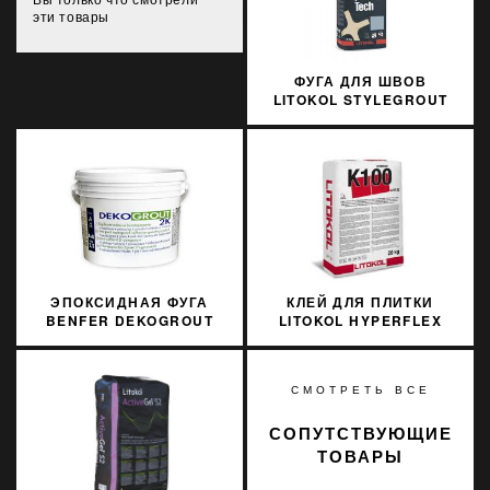
эти товары
ФУГА ДЛЯ ШВОВ
LITOKOL STYLEGROUT
TECH SGTCHGRY20063
3 КГ GREY 2 СЕРЫЙ
ЭПОКСИДНАЯ ФУГА
КЛЕЙ ДЛЯ ПЛИТКИ
BENFER DEKOGROUT
LITOKOL HYPERFLEX
EPOXY 85 ALMOND 3 КГ
K100G0020 20 КГ
СМОТРЕТЬ ВСЕ
СОПУТСТВУЮЩИЕ
ТОВАРЫ