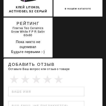
КЛЕЙ LITOKOL
В НАШЕМ КАТАЛОГЕ
ACTIVEGEL S2 СЕРЫЙ
20 КГ C2TES2
ACTGS2G0020
РЕЙТИНГ
Плитка Teo Ceramics
Snow White F P R Satin
60x60
Пока никто не
оценивал
Будьте первыми :-)
ДОБАВИТЬ ОТЗЫВ
Оставьте Ваш вопрос или отзыв о товаре
ВАШЕ ИМЯ
ВАШ EMAIL (НЕ ПУБЛИКУЕТСЯ)