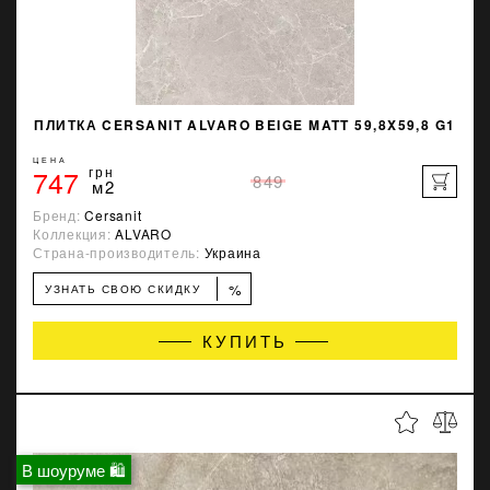
ПЛИТКА CERSANIT ALVARO BEIGE MATT 59,8X59,8 G1
ЦЕНА
747
грн
849
м2
Бренд:
Cersanit
Коллекция:
ALVARO
Страна-производитель:
Украина
%
УЗНАТЬ СВОЮ СКИДКУ
КУПИТЬ
В шоуруме 🛍