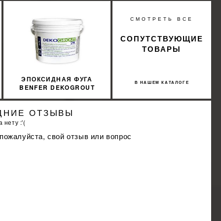
%
СМОТРЕТЬ ВСЕ
КИДКУ
СОПУТСТВУЮЩИЕ
ТОВАРЫ
ЭПОКСИДНАЯ ФУГА
В НАШЕМ КАТАЛОГЕ
BENFER DEKOGROUT
EPOXY 22 MIDNIGHT
BLACK 3 КГ
ДНИЕ ОТЗЫВЫ
 нету :'(
 пожалуйста, свой отзыв или вопрос