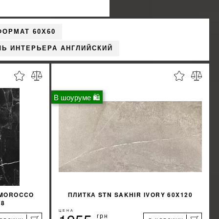
ФОРМАТ 60X60
ЛЬ ИНТЕРЬЕРА АНГЛИЙСКИЙ
В шоуруме 🛍
 MOROCCO
ПЛИТКА STN SAKHIR IVORY 60X120
X8
ЦЕНА
грн