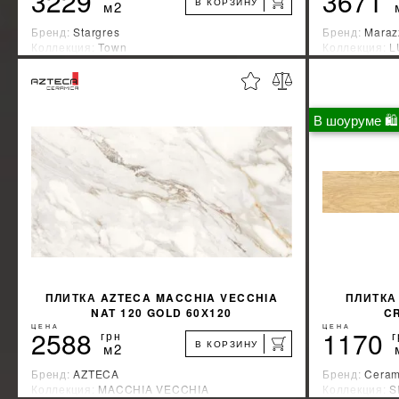
3229
3671
В КОРЗИНУ
м2
Бренд:
Stargres
Бренд:
Maraz
Коллекция:
Town
Коллекция:
L
Страна-производитель:
Польша
Страна-прои
%
УЗНАТЬ СВОЮ СКИДКУ
В шоуруме 🛍
КУПИТЬ
ПЛИТКА AZTECA MACCHIA VECCHIA
ПЛИТКА
NAT 120 GOLD 60Х120
C
ЦЕНА
ЦЕНА
2588
1170
грн
г
В КОРЗИНУ
м2
Бренд:
AZTECA
Бренд:
Ceram
Коллекция:
MACCHIA VECCHIA
Коллекция:
S