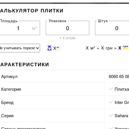
КАЛЬКУЛЯТОР ПЛИТКИ
Площадь
Упаковок
Штук
м²
+ X штуки
грн
X
м² ×
X
грн =
X
X
кг
ХАРАКТЕРИСТИКИ
Артикул
6060 65 0
Категория
Плитк
Бренд
Inter G
Серия
Sahara
Страна-производитель
Украин