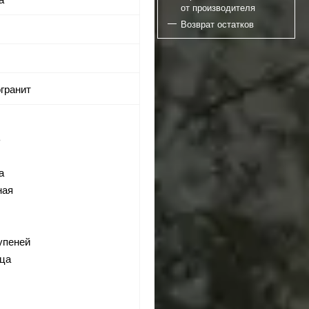
от производителя
Возврат остатков
огранит
ь
а
ная
тупеней
ица
я