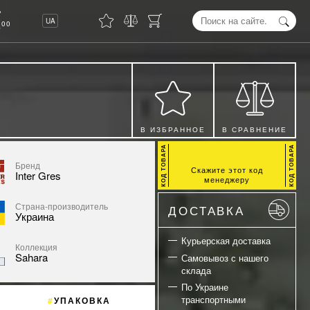
8
UA
00
В ИЗБРАННОЕ
В СРАВНЕНИЕ
Бренд
Скажите этот код
Inter Gres
менеджеру
Страна-производитель
ДОСТАВКА
Украина
Курьерская доставка
Коллекция
Sahara
Самовывоз с нашего
склада
По Украине
транспортными
УПАКОВКА