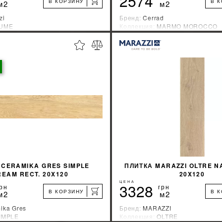
2574
В КОРЗИНУ
В 
м2
м2
zi
Бренд:
Cerrad
UME
Коллекция:
MARMO MOROCCO
зводитель:
Италия
Страна-производитель:
Польша
%
УЗНАТЬ СВОЮ СКИДКУ
УЗНАТЬ СВОЮ С
КУПИТЬ
КУПИТЬ
 CERAMIKA GRES SIMPLE
ПЛИТКА MARAZZI OLTRE N
REAM RECT. 20X120
20X120
ЦЕНА
3328
рн
грн
В КОРЗИНУ
В 
м2
м2
ika Gres
Бренд:
MARAZZI
IMPLE
Коллекция:
OLTRE