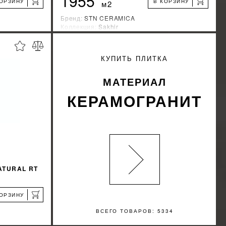
1955
КОРЗИНУ
В КОРЗИНУ
м2
Бренд:
STN CERAMICA
Коллекция:
Sakhir
Страна-производитель:
Испания
%
%
КИДКУ
УЗНАТЬ СВОЮ СКИДКУ
КУПИТЬ ПЛИТКА
КУПИТЬ
МАТЕРИАЛ
КЕРАМОГРАНИТ
ATURAL RT
КОРЗИНУ
ВСЕГО ТОВАРОВ: 5334