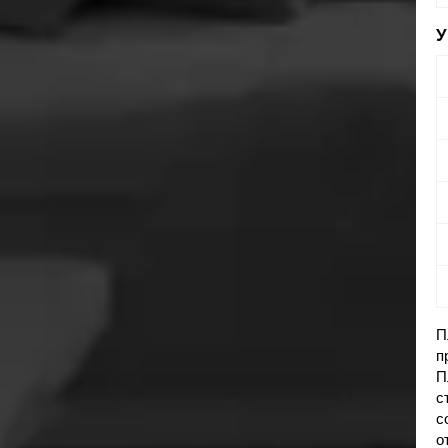
П
п
П
с
с
о