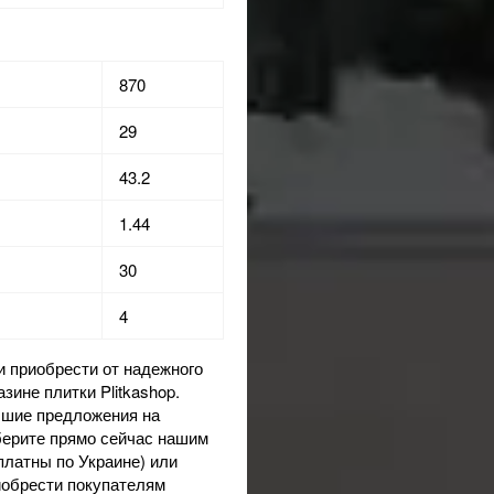
870
29
43.2
1.44
30
4
 и приобрести от надежного
азине
плитки Plitkashop.
учшие предложения на
аберите прямо сейчас нашим
платны по Украине) или
иобрести покупателям