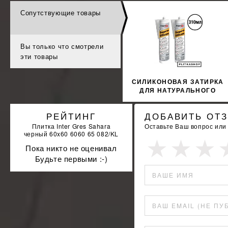
Страна-производитель:
Испания
Страна-прои
Сопутствующие товары
%
УЗНАТЬ СВОЮ СКИДКУ
КУПИТЬ
Вы только что смотрели
эти товары
СИЛИКОНОВАЯ ЗАТИРКА
ДЛЯ НАТУРАЛЬНОГО
КАМНЯ SOPRO MARMOR
SILICON 791 310МЛ
РЕЙТИНГ
ДОБАВИТЬ ОТ
Плитка Inter Gres Sahara
Оставьте Ваш вопрос или
черный 60x60 6060 65 082/KL
Пока никто не оценивал
Будьте первыми :-)
ВАШЕ ИМЯ
ВАШ EMAIL (НЕ ПУ