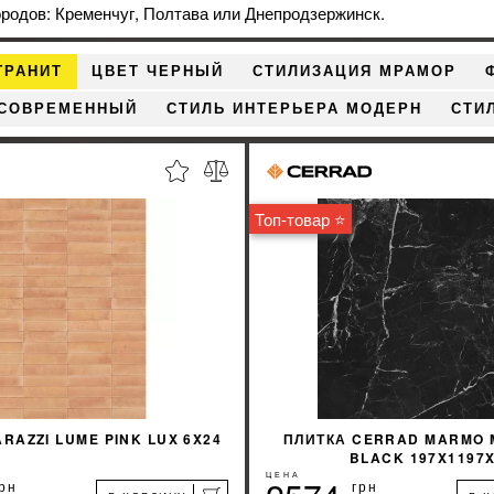
ородов: Кременчуг, Полтава или Днепродзержинск.
ГРАНИТ
ЦВЕТ ЧЕРНЫЙ
СТИЛИЗАЦИЯ МРАМОР
 СОВРЕМЕННЫЙ
СТИЛЬ ИНТЕРЬЕРА МОДЕРН
СТИ
Топ-товар ⭐
RAZZI LUME PINK LUX 6X24
ПЛИТКА CERRAD MARMO
BLACK 197X1197
ЦЕНА
рн
грн