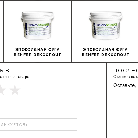
зводитель:
Польша
Страна-производитель:
Италия
%
УЗНАТЬ СВОЮ СКИДКУ
УЗНАТЬ СВОЮ С
КУПИТЬ
КУПИТЬ
ЭПОКСИДНАЯ ФУГА
ЭПОКСИДНАЯ ФУГА
BENFER DEKOGROUT
BENFER DEKOGROUT
EPOXY 42 PLATINUM 3 КГ
EPOXY 24 NATURAL GREY
3 КГ
ЗЫВ
ПОСЛЕ
 отзыв о товаре
Отзывов пока
Оставьте,
БЛИКУЕТСЯ)