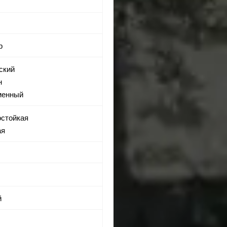
р
йский
н
еменный
остойкая
ая
й