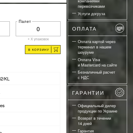
компаниями
перевозчиками
Услуги догруза
Палет
ОПЛАТА
+ X
упаковок
Оплата картой через
терминал в нашем
В КОРЗИНУ
шоуруме
Оплата Visa
и Mastercard на сайте
Безналичный расчет
с НДС
82/KL
а
ГАРАНТИИ
res
Официальный дилер
продукции по Украине
Возврат в течении
14 дней
Гарантия
а