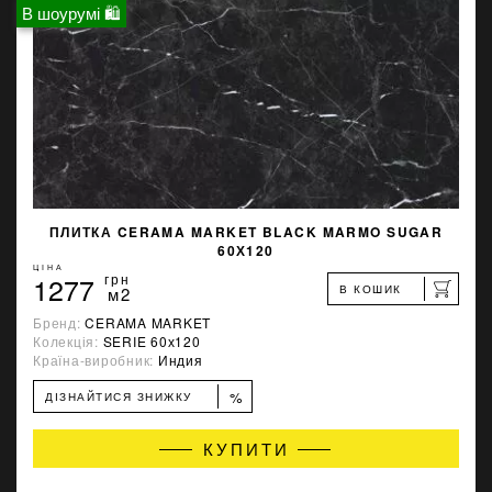
В шоурумі 🛍
ПЛИТКА CERAMA MARKET BLACK MARMO SUGAR
60Х120
ЦІНА
1277
грн
В КОШИК
м2
Бренд:
CERAMA MARKET
Колекція:
SERIE 60х120
Країна-виробник:
Индия
%
ДІЗНАЙТИСЯ ЗНИЖКУ
КУПИТИ