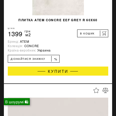
ПЛИТКА ATEM CONCRE EEF GREY R 60X60
ЦІНА
1399
грн
В КОШИК
м2
Бренд:
ATEM
Колекція:
CONCRE
Країна-виробник:
Украина
%
ДІЗНАЙТИСЯ ЗНИЖКУ
КУПИТИ
В шоурумі 🛍