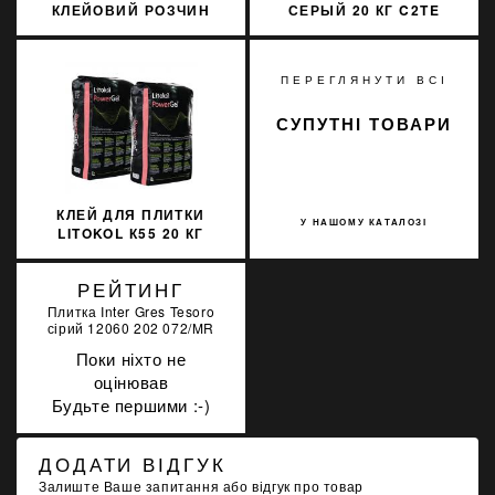
КЛЕЙОВИЙ РОЗЧИН
СЕРЫЙ 20 КГ C2TE
SOPRO FF 450/5 5КГ
XGLG0020
ПЕРЕГЛЯНУТИ ВСІ
СУПУТНІ ТОВАРИ
КЛЕЙ ДЛЯ ПЛИТКИ
У НАШОМУ КАТАЛОЗІ
LITOKOL К55 20 КГ
POWER GEL БЕЛЫЙ
PWRGB0020
РЕЙТИНГ
Плитка Inter Gres Tesoro
сірий 12060 202 072/MR
Поки ніхто не
оцінював
Будьте першими :-)
ДОДАТИ ВІДГУК
Залиште Ваше запитання або відгук про товар