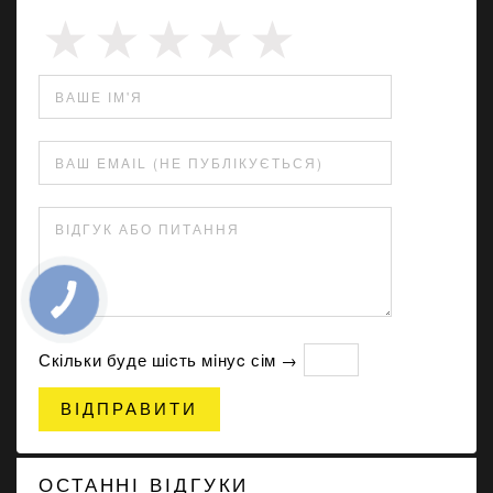
ВАШЕ ІМ'Я
ВАШ EMAIL (НЕ ПУБЛІКУЄТЬСЯ)
ВІДГУК АБО ПИТАННЯ
Скільки буде шicть мiнуc сім →
ВІДПРАВИТИ
ОСТАННІ ВІДГУКИ