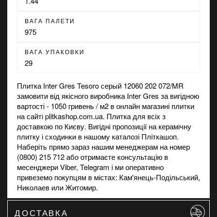
1.44
ВАГА ПАЛЕТИ
975
ВАГА УПАКОВКИ
29
Плитка Inter Gres Tesoro серый 12060 202 072/MR
замовити від якісного виробника Inter Gres за вигідною
вартості - 1050 гривень / м2 в
онлайн магазині
плитки
на сайті plitkashop.com.ua. Плитка для всіх з
доставкою по Києву. Вигідні пропозиції на
керамічну
плитку
і
сходинки
в нашому каталозі Пліткашоп.
Наберіть прямо зараз нашим менеджерам на номер
(0800) 215 712 або отримаєте консультацію в
месенджери Viber, Telegram і ми оперативно
привеземо покупцям в містах: Кам'янець-Подільський,
Николаев или Житомир.
ДОСТАВКА