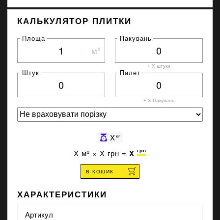
КАЛЬКУЛЯТОР ПЛИТКИ
Площа
Пакувань
м²
+ X штуки
Штук
Палет
+ X
Пакувань
X
кг
грн
X
м² ×
X
грн =
X
В КОШИК
ХАРАКТЕРИСТИКИ
Артикул