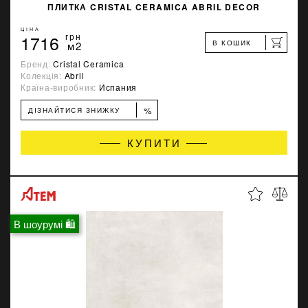
ПЛИТКА CRISTAL CERAMICA ABRIL DECOR
ЦІНА
1716
грн
В КОШИК
м2
Бренд:
Cristal Ceramica
Колекція:
Abril
Країна-виробник:
Испания
%
ДІЗНАЙТИСЯ ЗНИЖКУ
КУПИТИ
В шоурумі 🛍