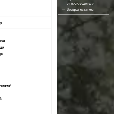
от производителя
Возврат остатков
ер
ная
ица
цо
тупеней
ь
а