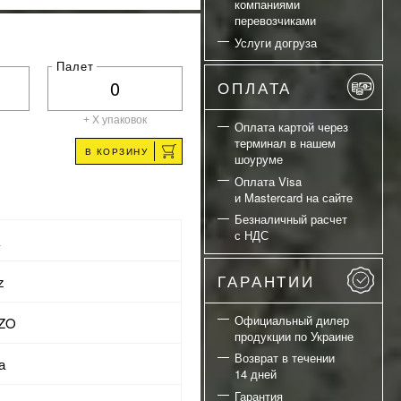
компаниями
перевозчиками
Услуги догруза
Палет
ОПЛАТА
+ X
упаковок
Оплата картой через
терминал в нашем
В КОРЗИНУ
шоуруме
Оплата Visa
и Mastercard на сайте
Безналичный расчет
с НДС
а
ГАРАНТИИ
z
Официальный дилер
IZO
продукции по Украине
Возврат в течении
а
14 дней
Гарантия