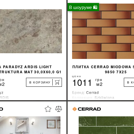
В шоуруме 🛍
 PARADYZ ARDIS LIGHT
ПЛИТКА CERRAD MIODOWA 
TRUKTURA MAT 30,0X60,0 G1
9850 7X25
ЦЕНА
1011
рн
грн
В КОРЗИНУ
В 
м2
м2
yz
Бренд:
Cerrad
RDIS
Коллекция:
Szkliwiona
зводитель:
Польша
Страна-производитель:
Польша
%
УЗНАТЬ СВОЮ СКИДКУ
УЗНАТЬ СВОЮ С
КУПИТЬ
КУПИТЬ