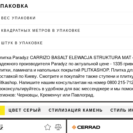
УПАКОВКА
ВЕС УПАКОВКИ
КВАДРАТНЫХ МЕТРОВ В УПАКОВКЕ
ШТУК В УПАКОВКЕ
литка Paradyz CARRIZO BASALT ELEWACJA STRUKTURA MAT 40
адежного производителя Paradyz по актуальной цене - 1335 гриве
литки, ламината и напольных покрытий PLITKASHOP. Плитка дл
оставкой по Киеву. Смотрите и покупайте также
ступени
и
плитк
litkashop. Напишите нашим консультантам на номер 0800 215-71
роконсультируйтесь в удобном для вас мессенджере и мы помо
егионов: Черновцы, Кременчуг или Павлоград.
Р
ЦВЕТ СЕРЫЙ
СТИЛИЗАЦИЯ КАМЕНЬ
СТИЛЬ И