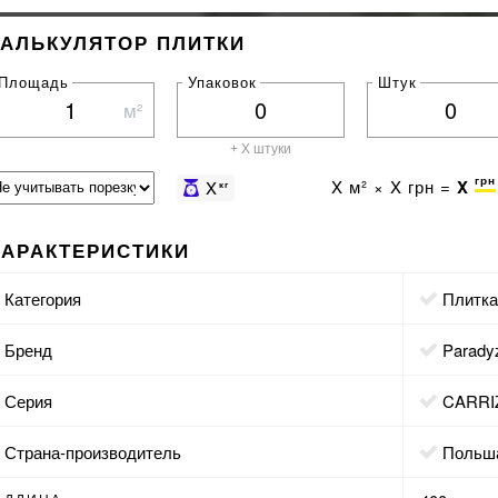
КАЛЬКУЛЯТОР ПЛИТКИ
Площадь
Упаковок
Штук
м²
+ X штуки
грн
X
м² ×
X
грн =
X
X
кг
ХАРАКТЕРИСТИКИ
Категория
Плитк
Бренд
Parady
Серия
CARR
Страна-производитель
Польш