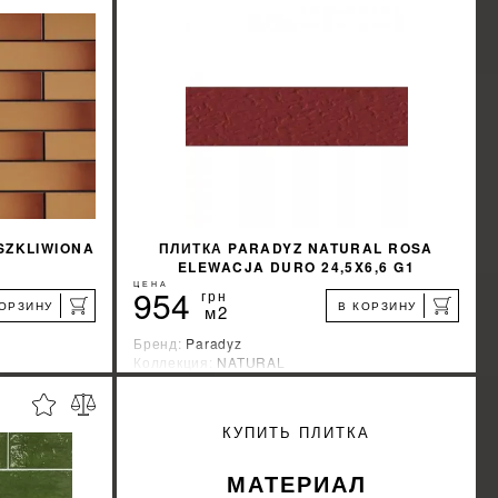
SZKLIWIONA
ПЛИТКА PARADYZ NATURAL ROSA
ELEWACJA DURO 24,5X6,6 G1
ЦЕНА
954
грн
КОРЗИНУ
В КОРЗИНУ
м2
Бренд:
Paradyz
Коллекция:
NATURAL
Страна-производитель:
Польша
%
%
КИДКУ
УЗНАТЬ СВОЮ СКИДКУ
КУПИТЬ ПЛИТКА
КУПИТЬ
МАТЕРИАЛ