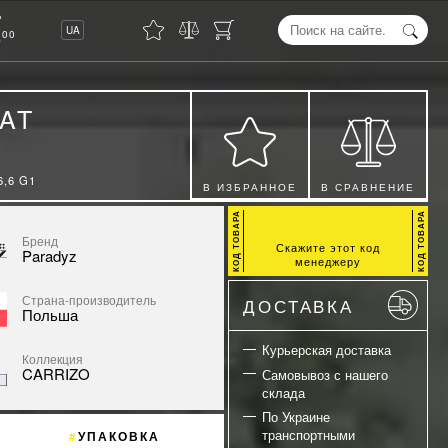
8
UA
00
AT
,6 G1
В ИЗБРАННОЕ
В СРАВНЕНИЕ
Бренд
Скажите этот код
Paradyz
менеджеру
Страна-производитель
ДОСТАВКА
Польша
Курьерская доставка
Коллекция
CARRIZO
Самовывоз с нашего
склада
По Украине
транспортными
УПАКОВКА