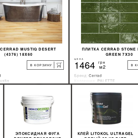
 CERRAD MUSTIQ DESERT
ПЛИТКА CERRAD STONE 
(4376) 18X60
GREEN 7X30
ЦЕНА
1464
грн
В КОРЗИНУ
В 
м2
d
Бренд:
Cerrad
ustiq
Коллекция:
PALETTE
зводитель:
Польша
Страна-производитель:
Польша
%
УЗНАТЬ СВОЮ СКИДКУ
УЗНАТЬ СВОЮ С
КУПИТЬ
КУПИТЬ
ЭПОКСИДНАЯ ФУГА
КЛЕЙ LITOKOL ULTRAGEL