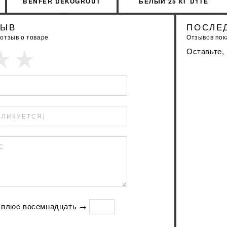
BENFER DEKOGROUT
БЕЛЫЙ 25 КГ D1TE
EPOXY 24 NATURAL GREY
ULTGB0025
3 КГ
ЗЫВ
ПОСЛЕ
 отзыв о товаре
Отзывов пока
Оставьте,
БЛИКУЕТСЯ)
С
ь плюc восемнадцать →