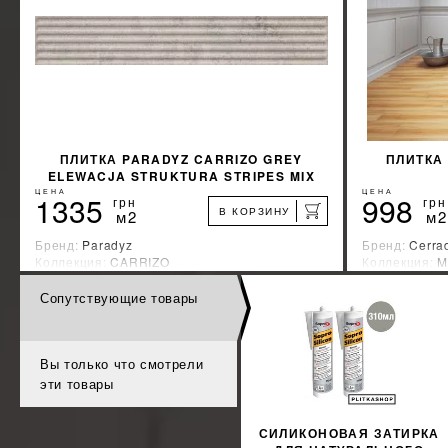
ПЛИТКА PARADYZ CARRIZO GREY
ПЛИТКА
ELEWACJA STRUKTURA STRIPES MIX
MAT 40,0X6,6 G1
ЦЕНА
ЦЕНА
1335
998
грн
грн
В КОРЗИНУ
м2
м2
Бренд:
Paradyz
Бренд:
Cerra
Коллекция:
CARRIZO
Коллекция:
M
Страна-производитель:
Польша
Страна-прои
Сопутствующие товары
%
УЗНАТЬ СВОЮ СКИДКУ
КУПИТЬ
Вы только что смотрели
эти товары
СИЛИКОНОВАЯ ЗАТИРКА