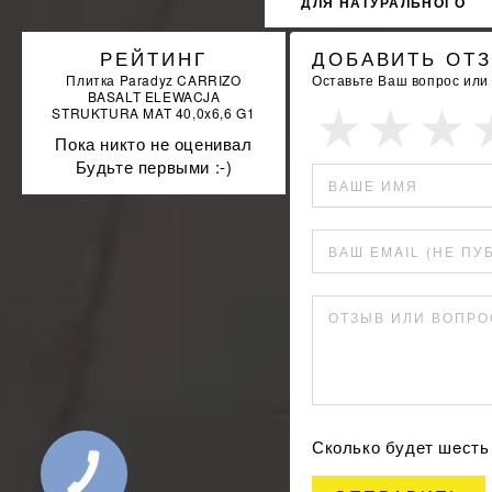
ДЛЯ НАТУРАЛЬНОГО
КАМНЯ SOPRO
MARMORSILICON 799
РЕЙТИНГ
ДОБАВИТЬ ОТ
310МЛ
Плитка Paradyz CARRIZO
Оставьте Ваш вопрос или
BASALT ELEWACJA
STRUKTURA MAT 40,0x6,6 G1
Пока никто не оценивал
Будьте первыми :-)
ВАШЕ ИМЯ
ВАШ EMAIL (НЕ ПУ
ОТЗЫВ ИЛИ ВОПРО
Сколько будет шeст