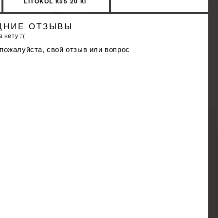
LITOKOL К55 20 КГ
POWER GEL БЕЛЫЙ
PWRGB0020
ДНИЕ ОТЗЫВЫ
 нету :'(
 пожалуйста, свой отзыв или вопрос