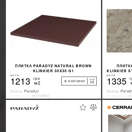
ПЛИТКА PARADYZ NATURAL BROWN
ПЛИТКА
KLINKIER 30X30 G1
KLINKIER S
ЦЕНА
ЦЕНА
1213
1335
грн
г
В КОРЗИНУ
м2
Бренд:
Paradyz
Бренд:
Parad
Коллекция:
NATURAL
Коллекция:
A
Страна-производитель:
Польша
Страна-прои
%
УЗНАТЬ СВОЮ СКИДКУ
КУПИТЬ