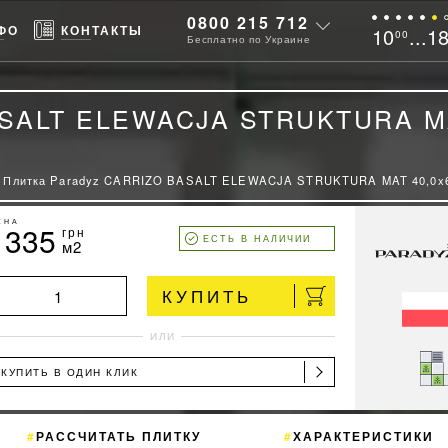
0800 215 712
ФО
КОНТАКТЫ
10
...1
00
Бесплатно по Украине
BASALT ELEWACJA STRUKTURA M
Плитка Paradyz CARRIZO BASALT ELEWACJA STRUKTURA MAT 40,0x6
ЕНА
1335
грн
ЕСТЬ В НАЛИЧИИ
м2
КУПИТЬ
ИЛИ
КУПИТЬ В ОДИН КЛИК
РАССЧИТАТЬ ПЛИТКУ
ХАРАКТЕРИСТИКИ