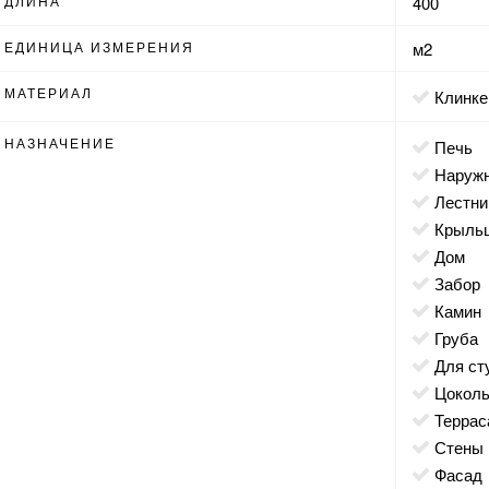
ДЛИНА
400
ЕДИНИЦА ИЗМЕРЕНИЯ
м2
МАТЕРИАЛ
Клинк
НАЗНАЧЕНИЕ
печь
наруж
лестн
крыль
дом
забор
камин
груба
для с
цокол
террас
стены
фасад