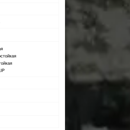
ь
ая
остойкая
тойкая
LIP