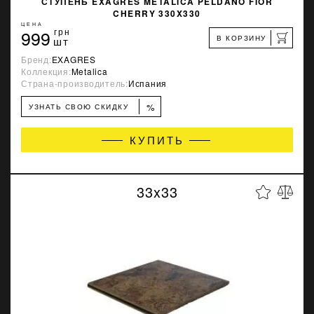
СТУПЕНЬ EXAGRES METALICA PELDANO FIOR
CHERRY 330X330
ЦЕНА
999
грн
В КОРЗИНУ
шт
Бренд:
EXAGRES
Коллекция:
Metalica
Страна-производитель:
Испания
%
УЗНАТЬ СВОЮ СКИДКУ
КУПИТЬ
33x33