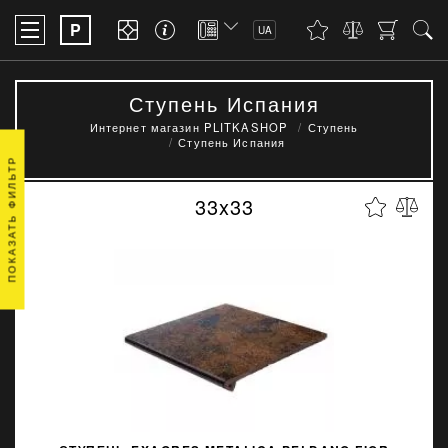
P
UA
Ступень Испания
Интернет магазин PLITKASHOP
Ступень
Ступень Испания
ПОКАЗАТЬ ФИЛЬТР
33x33