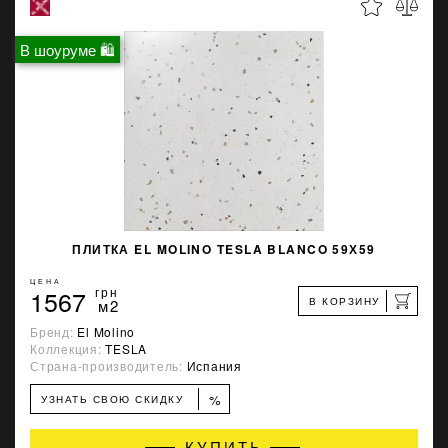
В шоуруме 🛍
ПЛИТКА EL MOLINO TESLA BLANCO 59Х59
ЦЕНА
1567
грн
В КОРЗИНУ
м2
Бренд:
El Molino
Коллекция:
TESLA
Страна-производитель:
Испания
%
УЗНАТЬ СВОЮ СКИДКУ
КУПИТЬ