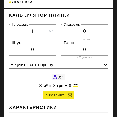
УПАКОВКА
КАЛЬКУЛЯТОР ПЛИТКИ
Площадь
Упаковок
м²
+ X штуки
Штук
Палет
+ X
упаковок
X
кг
грн
X
м² ×
X
грн =
X
В КОРЗИНУ
ХАРАКТЕРИСТИКИ