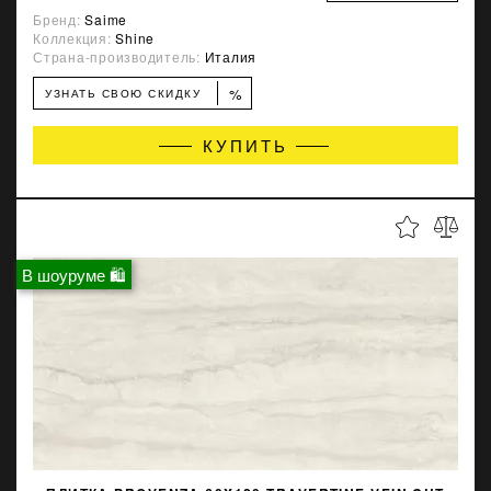
Бренд:
Saime
Коллекция:
Shine
Страна-производитель:
Италия
%
УЗНАТЬ СВОЮ СКИДКУ
КУПИТЬ
В шоуруме 🛍