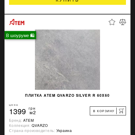
В шоуруме 🛍
ПЛИТКА ATEM QVARZO SILVER R 60X60
ЦЕНА
1399
грн
В КОРЗИНУ
м2
Бренд:
ATEM
Коллекция:
QVARZO
Страна-производитель:
Украина