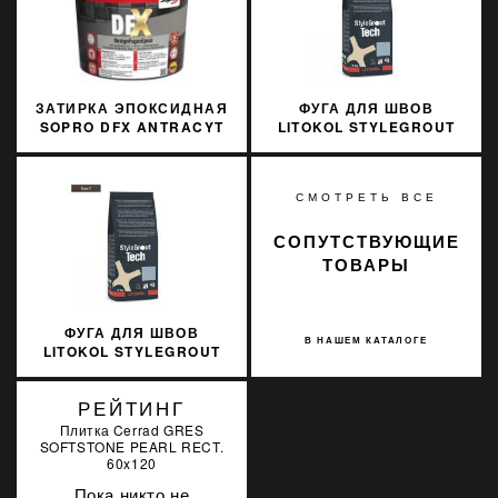
ЗАТИРКА ЭПОКСИДНАЯ
ФУГА ДЛЯ ШВОВ
SOPRO DFX ANTRACYT
LITOKOL STYLEGROUT
66 3 КГ
TECH SGTCHBGE20063
3 КГ BEIGE 2 БЕЖЕВЫЙ
СМОТРЕТЬ ВСЕ
СОПУТСТВУЮЩИЕ
ТОВАРЫ
ФУГА ДЛЯ ШВОВ
В НАШЕМ КАТАЛОГЕ
LITOKOL STYLEGROUT
TECH SGTCHBRW20063
3 КГ BROWN 2
РЕЙТИНГ
КОРИЧНЕВЫЙ
Плитка Cerrad GRES
SOFTSTONE PEARL RECT.
60x120
Пока никто не