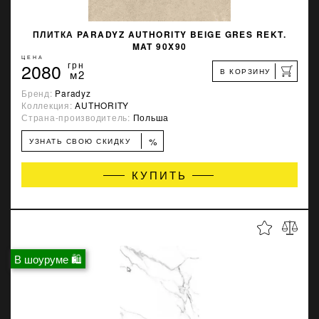
ПЛИТКА PARADYZ AUTHORITY BEIGE GRES REKT.
MAT 90X90
ЦЕНА
2080
грн
В КОРЗИНУ
м2
Бренд:
Paradyz
Коллекция:
AUTHORITY
Страна-производитель:
Польша
%
УЗНАТЬ СВОЮ СКИДКУ
КУПИТЬ
В шоуруме 🛍