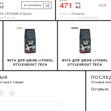
ЦЕНА
471
рн
грн
529
В КОРЗИНУ
м2
м2
RA CERAMICA Spain
Бренд:
Cersanit
ANTHEON
Коллекция:
CALMWOOD
зводитель:
Испания
Страна-производитель:
Украин
%
УЗНАТЬ СВОЮ СКИДКУ
УЗНАТЬ СВОЮ С
КУПИТЬ
КУПИТЬ
ФУГА ДЛЯ ШВОВ LITOKOL
ФУГА ДЛЯ ШВОВ LITOKOL
STYLEGROUT TECH
STYLEGROUT TECH
SGTCHIVR10063 3 КГ
SGTCHSLV20063 3 КГ
IVORY 1 АЙВОРИ
SILVER 2 СИЛЬВЕР
ЗЫВ
ПОСЛЕ
 отзыв о товаре
Отзывов пока
Оставьте,