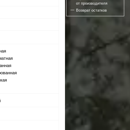
от производителя
Возврат остатков
ная
матная
ванная
рованная
йкая
й