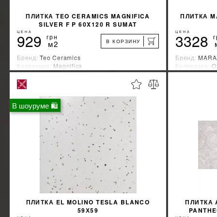
ПЛИТКА TEO CERAMICS MAGNIFICA
ПЛИТКА M
SILVER F P 60X120 R SUMAT
ЦЕНА
ЦЕНА
929
3328
грн
г
В КОРЗИНУ
м2
Бренд:
Teo Ceramics
Бренд:
MARA
Коллекция:
Magnifica
Коллекция:
O
Страна-производитель:
Украина
Страна-прои
%
УЗНАТЬ СВОЮ СКИДКУ
В шоуруме 🛍
КУПИТЬ
ПЛИТКА EL MOLINO TESLA BLANCO
ПЛИТКА 
59Х59
PANTHE