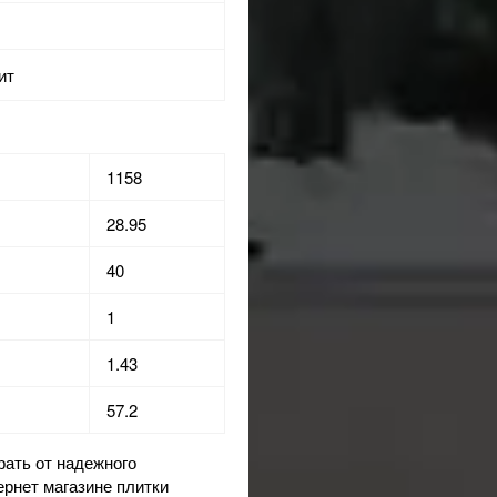
ит
1158
28.95
40
1
1.43
57.2
ать от надежного
ернет магазине
плитки