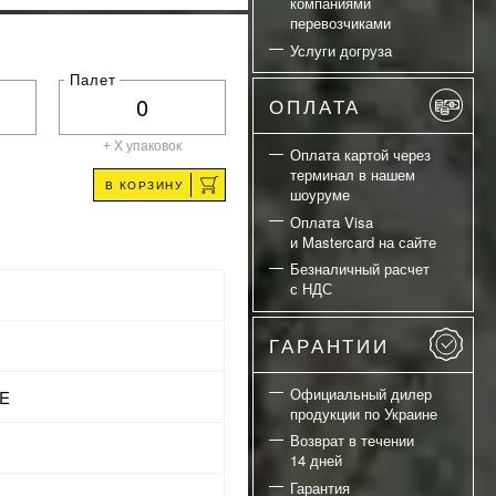
компаниями
перевозчиками
Услуги догруза
Палет
ОПЛАТА
+ X
упаковок
Оплата картой через
терминал в нашем
В КОРЗИНУ
шоуруме
Оплата Visa
и Mastercard на сайте
Безналичный расчет
с НДС
ГАРАНТИИ
Официальный дилер
NE
продукции по Украине
Возврат в течении
14 дней
Гарантия