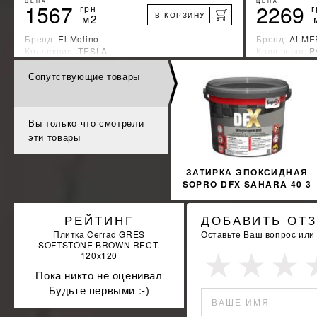
ЦЕНА
ЦЕНА
1567
2269
грн
г
В КОРЗИНУ
м2
Бренд:
El Molino
Бренд:
ALME
Коллекция:
TESLA
Коллекция:
P
Страна-производитель:
Испания
Страна-прои
Сопутствующие товары
%
УЗНАТЬ СВОЮ СКИДКУ
КУПИТЬ
Вы только что смотрели
эти товары
ЗАТИРКА ЭПОКСИДНАЯ
SOPRO DFX SAHARA 40 3
КГ
РЕЙТИНГ
ДОБАВИТЬ ОТ
Плитка Cerrad GRES
Оставьте Ваш вопрос или
SOFTSTONE BROWN RECT.
120x120
Пока никто не оценивал
Будьте первыми :-)
ВАШЕ ИМЯ