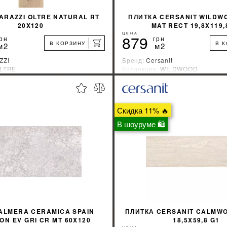
ARAZZI OLTRE NATURAL RT
ПЛИТКА CERSANIT WILDW
20X120
MAT RECT 19,8X119,
ЦЕНА
879
рн
грн
В КОРЗИНУ
В 
м2
м2
ZZI
Бренд:
Cersanit
LTRE
Коллекция:
WILDWOOD
зводитель:
Италия
Страна-производитель:
Украин
%
УЗНАТЬ СВОЮ СКИДКУ
УЗНАТЬ СВОЮ С
Скидка 11% 🔥
КУПИТЬ
КУПИТЬ
В шоуруме 🛍
ALMERA CERAMICA SPAIN
ПЛИТКА CERSANIT CALMW
ON EV GRI CR MT 60X120
18,5X59,8 G1