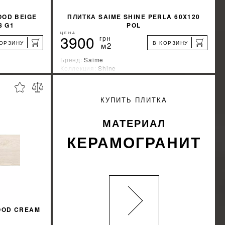
OOD BEIGE
ПЛИТКА SAIME SHINE PERLA 60X120
8 G1
POL
ЦЕНА
3900
грн
КОРЗИНУ
В КОРЗИНУ
м2
Бренд:
Saime
Коллекция:
Shine
а
Страна-производитель:
Италия
%
%
КИДКУ
УЗНАТЬ СВОЮ СКИДКУ
КУПИТЬ ПЛИТКА
КУПИТЬ
МАТЕРИАЛ
КЕРАМОГРАНИТ
OOD CREAM