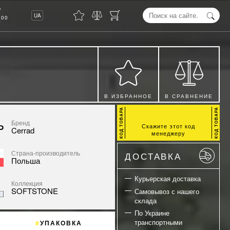
8
UA
00
В ИЗБРАННОЕ
В СРАВНЕНИЕ
Бренд
Скажите этот код
Cerrad
менеджеру
Страна-производитель
ДОСТАВКА
Польша
Курьерская доставка
Коллекция
SOFTSTONE
Самовывоз с нашего
склада
По Украине
транспортными
УПАКОВКА