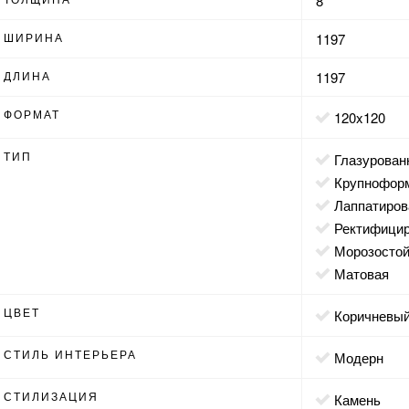
8
ШИРИНА
1197
ДЛИНА
1197
ФОРМАТ
120x120
ТИП
глазурован
крупнофор
лаппатиро
ректифици
морозосто
матовая
ЦВЕТ
коричневы
СТИЛЬ ИНТЕРЬЕРА
модерн
СТИЛИЗАЦИЯ
камень