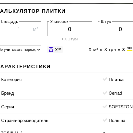
КАЛЬКУЛЯТОР ПЛИТКИ
Площадь
Упаковок
Штук
м²
+ X штуки
грн
X
м² ×
X
грн =
X
X
кг
ХАРАКТЕРИСТИКИ
Категория
Плитка
Бренд
Cerrad
Серия
SOFTSTO
Страна-производитель
Польша
ТОЛЩИНА